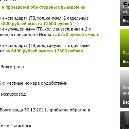
Ра
 и проездом в обе стороны с выездом из
«Э
 «стандарт» (ТВ, хол.,санузел, 2 отдельные
Бе
 5800 рублей вместо 11600 рублей
 «улучшенный» (ТВ, хол.,санузел, диван, 2-х
диван) в пансионате Искра
за 6750 рублей вместо
 «стандарт» (ТВ, хол., санузел, 2 отдельные
ье»
за 6400 рублей вместо 12800 рублей
Кур
Бе
 Волгограда
3-х местные номера с удобствами
Ра
дне
-экскурсовод
Бе
Волгограда 30.12.2011, прибытие обратно в
ие в Пятигорск:
Люб