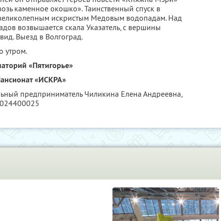
возь каменное окошко». Таинственный спуск в
 великолепным искристым Медовым водопадам. Над
дов возвышается скала Указатель, с вершины
ид. Выезд в Волгоград.
о утром.
наторий «Пятигорье»
ансионат «ИСКРА»
льный предприниматель Чиликина Елена Андреевна,
6024400025