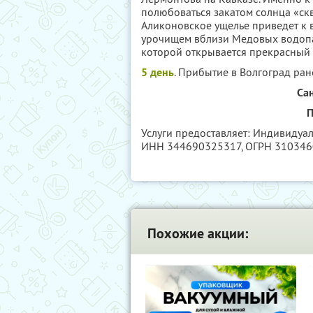
полюбоваться закатом солнца «ск
Аликоновское ущелье приведет к
урочищем вблизи Медовых водопа
которой открывается прекрасный в
5 день
. Прибытие в Волгоград ран
Са
П
Услуги предоставляет: Индивидуа
ИНН 344690325317
, ОГРН 31034
Похожие акции: