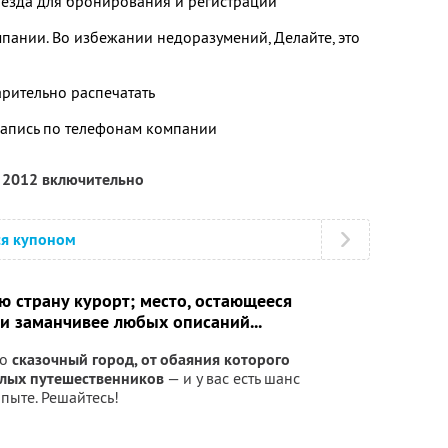
ыезда для бронирования и регистрации
ании. Во избежании недоразумений, Делайте, это
рительно распечатать
апись по телефонам компании
я 2012 включительно
ся купоном
сю страну курорт; место, остающееся
и заманчивее любых описаний...
но
сказочный город, от обаяния которого
алых путешественников
— и у вас есть шанс
пыте. Решайтесь!