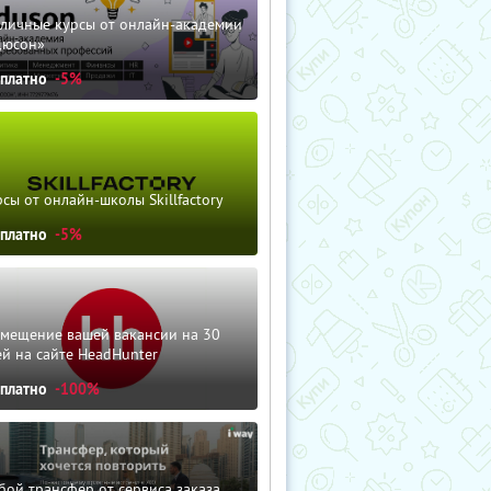
зличные курсы от онлайн-академии
дюсон»
сплатно
-5%
сы от онлайн-школы Skillfactory
сплатно
-5%
змещение вашей вакансии на 30
й на сайте HeadHunter
сплатно
-100%
ой трансфер от сервиса заказа