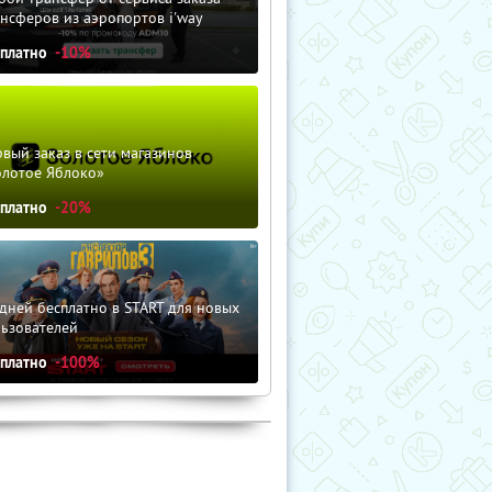
нсферов из аэропортов i'way
сплатно
-10%
вый заказ в сети магазинов
олотое Яблоко»
сплатно
-20%
дней бесплатно в START для новых
льзователей
сплатно
-100%