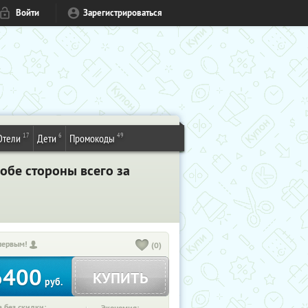
Войти
Зарегистрироваться
17
6
49
Отели
Дети
Промокоды
обе стороны всего за
первым!
(0)
6400
КУПИТЬ
руб.
 без скидки: