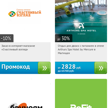
-10
%
30
%
до
Заказ в интернет-магазине
Отдых для двоих с питанием в отеле
16:17:22
Получи первым!
16:17:22
Купи первым!
«Счастливый взгляд»
Arthurs Spa Hotel by Mercure в
Россия
Московская обл., г. Мытищи, д.
Мытищах
Ларево, ул. Хвойная, стр. 26
Промокод
2828
от
руб.
до
65700
руб.