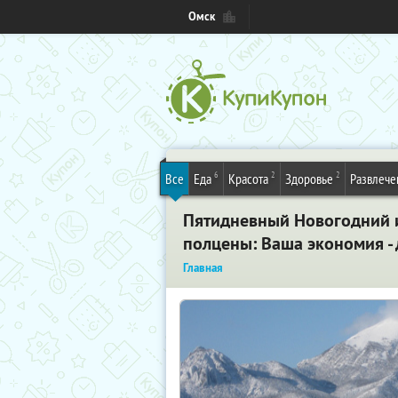
Омск
6
2
2
Все
Еда
Красота
Здоровье
Развлече
Пятидневный Новогодний ил
полцены: Ваша экономия - 
Главная