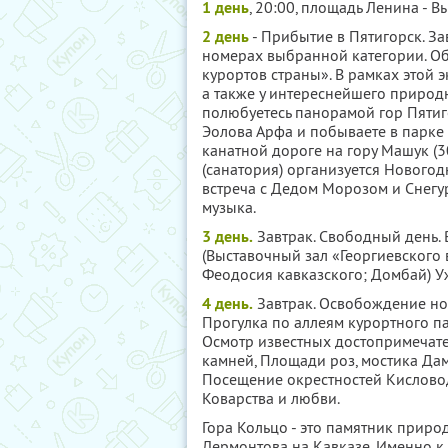
1 день
, 20:00, площадь Ленина - В
2 день
- Прибытие в Пятигорск. За
номерах выбранной категории. Об
курортов страны». В рамках этой 
а также у интереснейшего природно
полюбуетесь панорамой гор Пятиг
Эолова Арфа и побываете в парке
канатной дороге на гору Машук (30
(санатория) организуется Новогод
встреча с Дедом Морозом и Снегу
музыка.
3 день.
Завтрак. Cвободный день.
(Выставочный зал «Георгиевского 
Феодосия кавказского; Домбай) У
4 день.
Завтрак. Освобождение ном
Прогулка по аллеям курортного па
Осмотр известных достопримечате
камней, Площади роз, мостика Дам
Посещение окрестностей Кисловод
Коварства и любви.
Гора Кольцо - это памятник приро
Лермонтова на Кавказе. Именно к