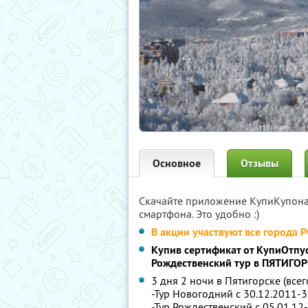
Основное
Отзывы
Скачайте приложение КупиКупон
смартфона. Это удобно :)
В акции участвуют все города 
Купив сертификат от КупиОтпус
Рождественский тур в ПЯТИГОР
3 дня 2 ночи в Пятигорске (всег
-Тур Новогодний с 30.12.2011-3
-Тур Рождественский с 05.01.12