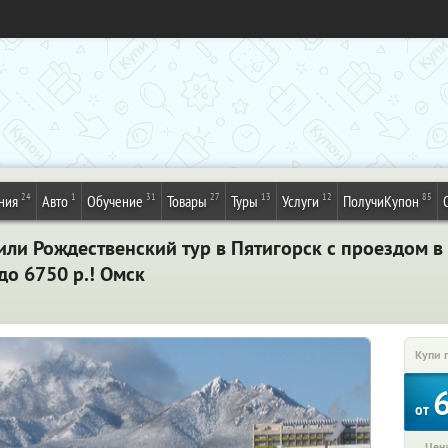
24
1
31
27
13
12
85
ния
Авто
Обучение
Товары
Туры
Услуги
ПолучиКупон
и Рождественский тур в Пятигорск с проездом в 
до 6750 р.! Омск
Купи 
от
Цена