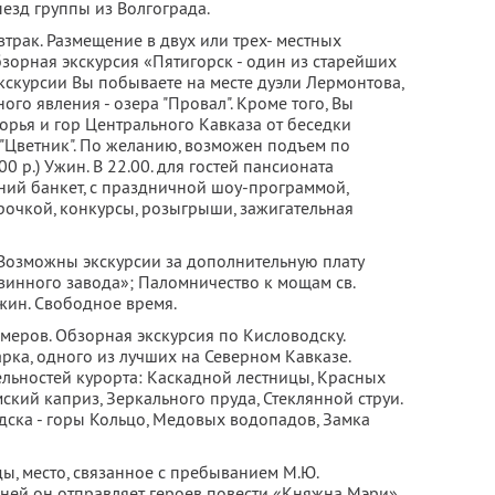
ыезд группы из Волгограда.
втрак. Размещение в двух или трех- местных
зорная экскурсия «Пятигорск - один из старейших
экскурсии Вы побываете на месте дуэли Лермонтова,
го явления - озера "Провал". Кроме того, Вы
орья и гор Центрального Кавказа от беседки
 "Цветник". По желанию, возможен подъем по
0 р.) Ужин. В 22.00. для гостей пансионата
ний банкет, с праздничной шоу-программой,
рочкой, конкурсы, розыгрыши, зажигательная
 Возможны экскурсии за дополнительную плату
винного завода»; Паломничество к мощам св.
жин. Свободное время.
еров. Обзорная экскурсия по Кисловодску.
рка, одного из лучших на Северном Кавказе.
льностей курорта: Каскадной лестницы, Красных
ский каприз, Зеркального пруда, Стеклянной струи.
ска - горы Кольцо, Медовых водопадов, Замка
ды, место, связанное с пребыванием М.Ю.
 ней он отправляет героев повести «Княжна Мэри»