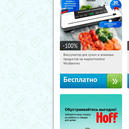
-100
%
Вакууматор для сухих и влажных
16:17:22
Получили:
182
продуктов на маркетплейсе
Россия
Wildberries
Бесплатно