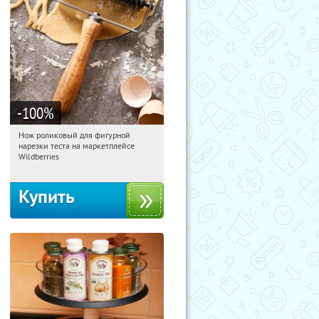
-100
%
Нож роликовый для фигурной
16:17:22
Получили:
265
нарезки теста на маркетплейсе
Россия
Wildberries
Купить