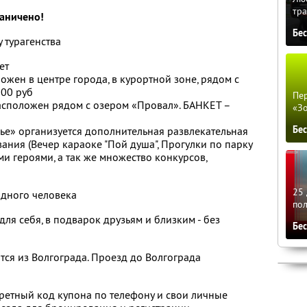
тра
раничено!
Бе
 турагенства
ет
ожен в центре города, в курортной зоне, рядом с
300 руб
Пер
Расположен рядом с озером «Провал». БАНКЕТ –
«З
Бе
рье» организуется дополнительная развлекательная
ания (Вечер караоке "Пой душа", Прогулки по парку
ми героями, а так же множество конкурсов,
25 
одного человека
по
для себя, в подварок друзьям и близким - без
Бе
тся из Волгограда. Проезд до Волгограда
ретный код купона по телефону и свои личные