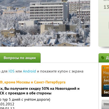
1
Вопросы по акции
Д
а для
IOS
или
Android
и покажите купон с экрана
Бе
РФ, кроме Москвы и Санкт-Петербурга
шк
к, Вы получаете скидку 50% на Новогодний и
Бе
СК с проездом в обе стороны
о тур 5 дней с учётом дороги)
.01.2012
-09.01.12