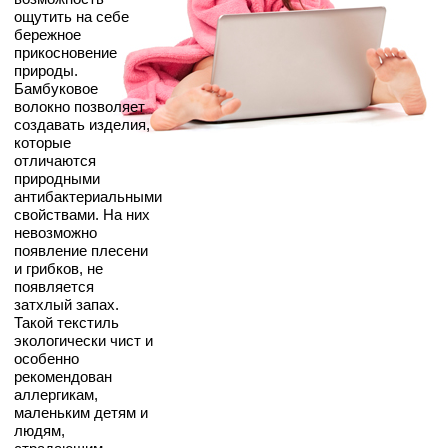
ощутить на себе
бережное
прикосновение
природы.
Бамбуковое
волокно позволяет
создавать изделия,
которые
отличаются
природными
антибактериальными
свойствами. На них
невозможно
появление плесени
и грибков, не
появляется
затхлый запах.
Такой текстиль
экологически чист и
особенно
рекомендован
аллергикам,
маленьким детям и
людям,