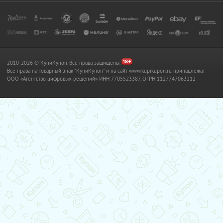
2010-2026 © КупиКупон. Все права защищены.
Все права на товарный знак "КупиКупон" и на сайт www.kupikupon.ru принадлежат
OOO «Агентство цифровых решений» ИНН 7705523387, ОГРН 1127747063212