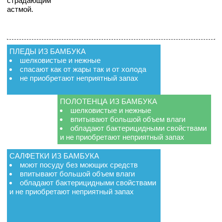
страдающим
астмой.
ПЛЕДЫ ИЗ БАМБУКА
шелковистые и нежные
спасают как от жары так и от холода
не приобретают неприятный запах
ПОЛОТЕНЦА ИЗ БАМБУКА
шелковистые и нежные
впитывают большой объем влаги
обладают бактерицидными свойствами
и не приобретают неприятный запах
САЛФЕТКИ ИЗ БАМБУКА
моют посуду без моющих средств
впитывают большой объем влаги
обладают бактерицидными свойствами
и не приобретают неприятный запах