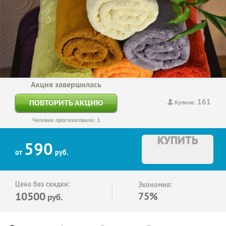
Акция завершилась
161
ПОВТОРИТЬ АКЦИЮ
Купили:
Человек проголосовало: 1
КУПИТЬ
590
от
руб.
Цена без скидки:
Экономия:
10500
75%
руб.