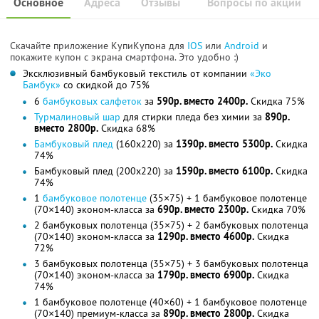
Основное
Адреса
Отзывы
Вопросы по акции
Скачайте приложение КупиКупона для
IOS
или
Android
и
покажите купон с экрана смартфона. Это удобно :)
Эксклюзивный бамбуковый текстиль от компании
«Эко
Бамбук»
со скидкой до 75%
6
бамбуковых салфеток
за
590р. вместо 2400р.
Скидка 75%
Турмалиновый шар
для стирки пледа без химии за
890р.
вместо 2800р.
Скидка 68%
Бамбуковый плед
(160x220) за
1390р. вместо 5300р.
Скидка
74%
Бамбуковый плед (200x220) за
1590р. вместо 6100р.
Скидка
74%
1
бамбуковое полотенце
(35×75) + 1 бамбуковое полотенце
(70×140) эконом-класса за
690р. вместо 2300р.
Скидка 70%
2 бамбуковых полотенца (35×75) + 2 бамбуковых полотенца
(70×140) эконом-класса за
1290р. вместо 4600р.
Скидка
72%
3 бамбуковых полотенца (35×75) + 3 бамбуковых полотенца
(70×140) эконом-класса за
1790р. вместо 6900р.
Скидка
74%
1 бамбуковое полотенце (40×60) + 1 бамбуковое полотенце
(70×140) премиум-класса за
890р. вместо 2800р.
Скидка