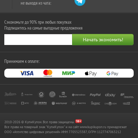
не выходя из чата:
Сэкономьте до 90% при любых покупках
Подпишитесь на самые выгодные предложения
Принимаем к оплате:
2010-2026 © КупиКупон. Все права защищены.
Все права на товарный знак "КупиКупон" и на сайт www.kupikupon.ru принадлежат
OOO «Агентство цифровых решений» ИНН 7705523387, ОГРН 1127747063212