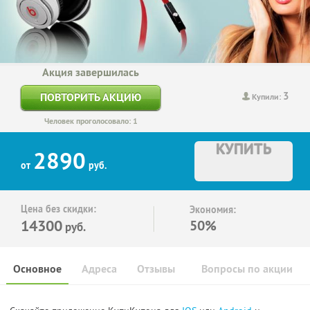
Акция завершилась
3
ПОВТОРИТЬ АКЦИЮ
Купили:
Человек проголосовало: 1
КУПИТЬ
2890
от
руб.
Цена без скидки:
Экономия:
14300
50%
руб.
Основное
Адреса
Отзывы
Вопросы по акции