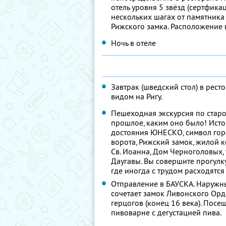
отель уровня 5 звёзд (сертфика
нескольких шагах от памятник
Рижского замка. Расположение 
Ночь в отеле
Завтрак (шведский стол) в рес
видом на Ригу.
Пешеходная экскурсия по старом
прошлое, каким оно было! Исто
достояния ЮНЕСКО, символ гор
ворота, Рижский замок, жилой ко
Св. Иоанна, Дом Черноголовых
Даугавы. Вы совершите прогул
где иногда с трудом расходятся
Отправление в БАУСКА. Наружны
сочетает замок Ливонского Орд
герцогов (конец 16 века). Посещ
пивоварне с дегустацией пива.