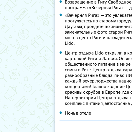
Возвращение в Ригу. Свободное
программа «Вечерняя Рига» — д
«Вечерняя Рига» — это увлекател
прогуляетесь по старому городу.
Даугавы, проедете по знаменит
замечательные фото старой Риг
мост в центр Риги и насладитес
Lido.
Центр отдыха Lido открыли в ко
карточкой Риги и Латвии. Он я
общественного питания в мире 
семьи в Риге. Центр отдыха ха
разнообразные блюда, пиво ЛИД
каждый вечер, торжества наци
концертами! Главное здание Ц
красивых срубов в Европе, где 
На территории Центра отдыха, 
комплекс питания, автостоянка 
Ночь в отеле