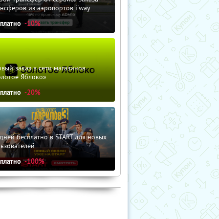
нсферов из аэропортов i'way
сплатно
-10%
вый заказ в сети магазинов
олотое Яблоко»
сплатно
-20%
дней бесплатно в START для новых
льзователей
сплатно
-100%