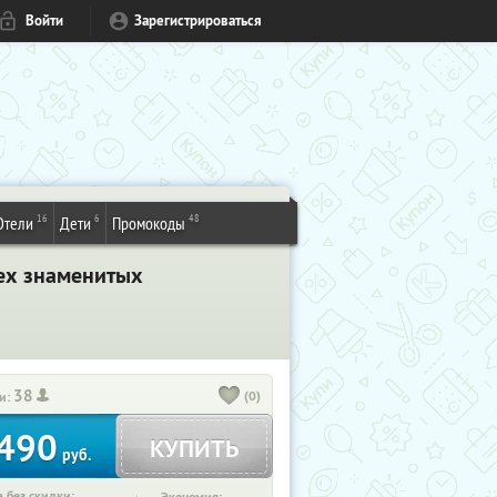
Войти
Зарегистрироваться
16
6
48
Отели
Дети
Промокоды
рех знаменитых
38
(0)
и:
490
КУПИТЬ
руб.
 без скидки: