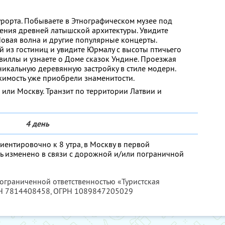
урорта. Побываете в Этнографическом музее под
ения древней латышской архитектуры. Увидите
Новая волна и другие популярные концерты.
й из гостиниц и увидите Юрмалу с высоты птичьего
 виллы и узнаете о Доме сказок Ундине. Проезжая
уникальную деревянную застройку в стиле модерн.
ижимость уже приобрели знаменитости.
г или Москву. Транзит по территории Латвии и
4 день
иентировочно к 8 утра, в Москву в первой
ь изменено в связи с дорожной и/или пограничной
 ограниченной ответственностью «Туристская
Н 7814408458
, ОГРН 1089847205029