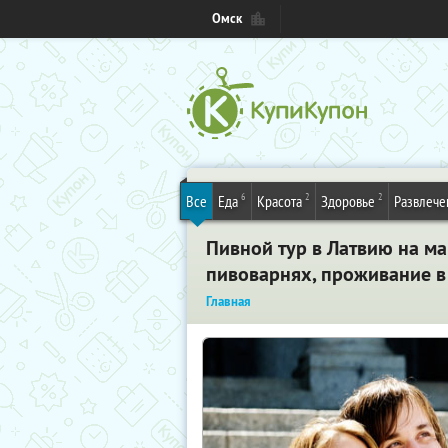
Омск
6
2
2
Все
Еда
Красота
Здоровье
Развлече
Пивной тур в Латвию на ма
пивоварнях, проживание в 
Главная