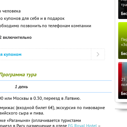
тра
о человека
Бе
о купонов для себя и в подарок
обходимо позвонить по телефонам компании
12 включительно
Пер
«З
Бе
ся купоном
Программа тура
25 
по
1 день
Бе
00 или Москвы в 0.30, переезд в Латвию.
уижас (входной билет 6€), экскурсия по пивоварне
вийского сыра и пива.
ке «Раганыня» (оплачивается туристами
риезд в Ригу, размещение в отеле
FG Royal Hotel
–