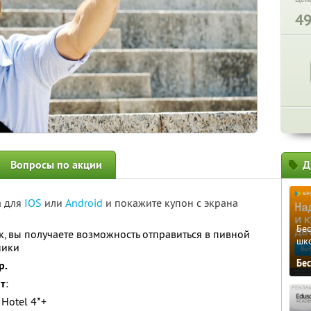
4
Вопросы по акции
Д
а для
IOS
или
Android
и покажите купон с экрана
Бе
к, вы получаете возможность отправиться в пивной
шк
ники
Бе
р.
ит
:
Hotel 4*+