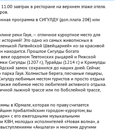
о 11.00 завтрак в ресторане на верхнем этаже отеля.
ров.
нная программа в СИГУЛДУ (доп.плата 20€) или
лине реки Гауя, — отличное курортное место для
 историей! Это одно из самых живописных в
аленькой Латвийской Швейцарией» из-за красивой
он находится. Прошлое Сигулды богато
 веке орденом Тевтонских рыцарей и Рижской
и Сигулды (1207 г.), Турайды (1214 г.) и Кримулды
райдский замок сохранился до наших дней. Сейчас
 парка Гауя. Холмистые берега, песчаные пещеры,
игулду любимым местом туристов и просто отдыха
, также любимое место любителей активного отдыха.
личной лыжной трассе или по бобслейной трассе,
ммы в Юрмале, которая по праву считается
йшим прибалтийским городом-курортом, вы
тари» с его ежегодными музыкальными
ми КВН, молодых исполнителей «Новая волна», а
 выступлениями «Аншлага» и многими другими