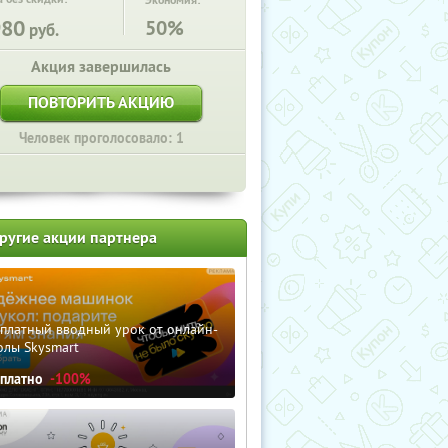
Экономия:
980
50%
руб.
Акция завершилась
ПОВТОРИТЬ АКЦИЮ
Человек проголосовало: 1
ругие акции партнера
сплатный вводный урок от онлайн-
олы Skysmart
сплатно
-100%