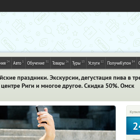
24
1
31
26
13
12
84
ния
Авто
Обучение
Товары
Туры
Услуги
ПолучиКупон
йские праздники. Экскурсии, дегустация пива в т
центре Риги и многое другое. Скидка 50%. Омск
Купил
2
Цена