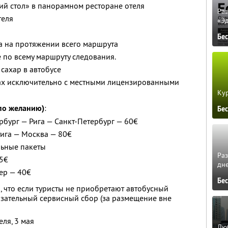
ий стол» в панорамном ресторане отеля
Ра
теля
«Э
Бе
а на протяжении всего маршрута
 по всему маршруту следования.
 сахар в автобусе
ах исключительно с местными лицензированными
Кур
по желанию)
:
Бе
рбург — Рига — Санкт-Петербург — 60€
ига — Москва — 80€
льные пакеты
Ра
65€
дне
ер — 40€
Бе
 что если туристы не приобретают автобусный
бязательный сервисный сбор (за размещение вне
еля, 3 мая
Люб