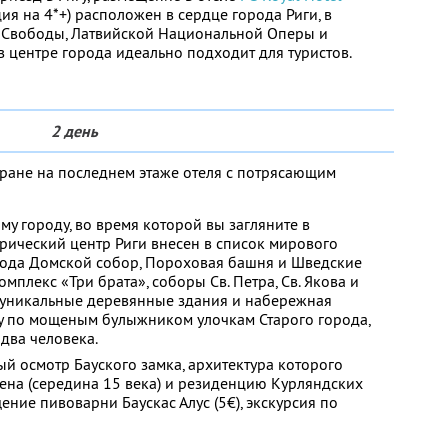
ция на 4*+) расположен в сердце города Риги, в
а Свободы, Латвийской Национальной Оперы и
в центре города идеально подходит для туристов.
2 день
торане на последнем этаже отеля с потрясающим
у городу, во время которой вы загляните в
рический центр Риги внесен в список мирового
ода Домской собор, Пороховая башня и Шведские
мплекс «Три брата», соборы Св. Петра, Св. Якова и
, уникальные деревянные здания и набережная
ку по мощеным булыжником улочкам Старого города,
 два человека.
й осмотр Бауского замка, архитектура которого
ена (середина 15 века) и резиденцию Курляндских
ение пивоварни Баускас Алус (5€), экскурсия по