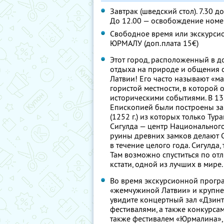
Завтрак (шведский стол). 7.30 д
До 12.00 — освобождение номе
Свободное время или экскурсио
ЮРМАЛУ (доп.плата 15€)
Этот город, расположенный в до
отдыха на природе и общения с
Латвии! Его часто называют «м
гористой местности, в которой 
историческими событиями. В 13
Епископией были построены замк
(1252 г.) из которых только Ту
Сигулда — центр Национального
руины древних замков делают С
в течение целого года. Сигулда
Там возможно спуститься по от
кстати, одной из лучших в мире.
Во время экскурсионной програ
«жемчужиной Латвии» и крупне
увидите концертный зал «Дзин
фестивалями, а также конкурса
также фестивалем «Юрмалина»,