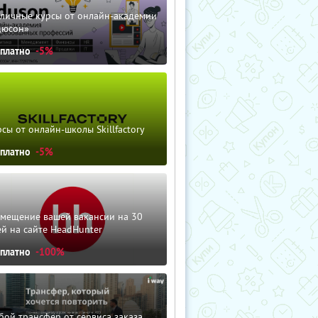
зличные курсы от онлайн-академии
дюсон»
сплатно
-5%
сы от онлайн-школы Skillfactory
сплатно
-5%
змещение вашей вакансии на 30
й на сайте HeadHunter
сплатно
-100%
ой трансфер от сервиса заказа