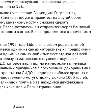
 время или экскурсионно-развлекательная
оп.плата 15€.
ьное путешествие. Вы увидите Ригу в огнях,
 Затем в автобусе отправитесь на другой берег
ому каменному мосту и сможете сделать
и. После фотопаузы вы отправитесь через Вантовый
ь городом в огнях. Вечер продолжится в знаменитом
нце 1999 года. Lido стал в своем роде визитной
вляется одним из самых «атрактивных» предприятий
и одним из самых любимых мест отдыха для всей
рактеризуют латышское окружение, вкусные и
О, которое варят прямо на месте, живая музыка
ональных праздников с роскошными декорациями и
ентра отдыха ЛИДО — одно из наиболее крупных и
одновременно могут отдохнуть около 1000 гостей.
величиной почти в 5 га, находится двухэтажный
для клиентов и Парк аттракционов.
3 день