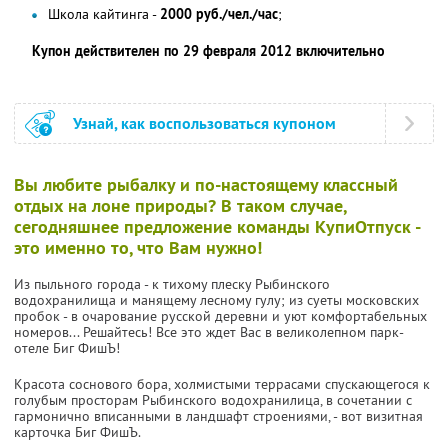
Школа кайтинга -
2000 руб./чел./час
;
Купон действителен по 29 февраля 2012 включительно
Узнай, как воспользоваться купоном
Вы любите рыбалку и по-настоящему классный
отдых на лоне природы? В таком случае,
сегодняшнее предложение команды КупиОтпуск -
это именно то, что Вам нужно!
Из пыльного города - к тихому плеску Рыбинского
водохранилища и манящему лесному гулу; из суеты московских
пробок - в очарование русской деревни и уют комфортабельных
номеров... Решайтесь! Все это ждет Вас в великолепном парк-
отеле Биг ФишЪ!
Красота соснового бора, холмистыми террасами спускающегося к
голубым просторам Рыбинского водохранилица, в сочетании с
гармонично вписанными в ландшафт строениями, - вот визитная
карточка Биг ФишЪ.