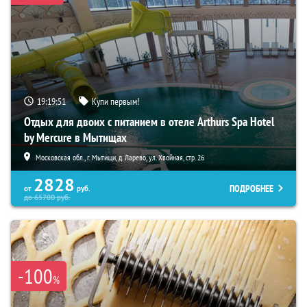
19:19:49
Купи первым!
Отдых для двоих с питанием в отеле Arthurs Spa Hotel
by Mercure в Мытищах
Московская обл., г. Мытищи, д. Ларево, ул. Хвойная, стр. 26
2828
ПОДРОБНЕЕ
от
руб.
до
65700
руб.
-100
%