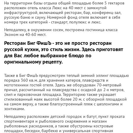
На территории базы отдыха общей площадью более 5 гектаров
расположен отель класса Люкс на 40 мест с замкнутой
инфраструктурой, включающей ресторан, бар, конференц-зал,
русскую баню и сауну. Номерной фонд отеля включает в себя
номера трех категорий - стандарт, полулюкс и люкс.
Неподалеку, в окружении сосен, построена гостиница класса
Эконом на 40-60 мест.
Ресторан Биг ФишЪ - это не просто ресторан
русской кухни, это стиль жизни. Здесь приготовят
для Вас любое выбранное блюдо по
оригинальному рецепту.
Также в Биг ФишЪ предусмотрен теплый зимний эллинг площадью
порядка 360 кв.м. для хранения катеров, плавсредств и
мототехники гостей отеля. Здесь же оборудован 70-метровый
причал, рассчитанный на плавсредства с осадкой до 2-х метров,
слип и парковочная площадка. Территорию также украшает
стилизованный маяк высотой более 20 м. с обзорной площадкой
на самом верху, а также благоустроенный пляж с шезлонгами и
зонтиками.
Неподалеку расположен детский городок и батут, пункт проката
спортинвентаря и рыболовного снаряжения и магазин
рыболовных расходников, а также обустроены костровые
площадки, беседки, барбекю и универсальная спортивная