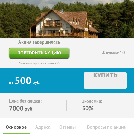
Акция завершилась
10
ПОВТОРИТЬ АКЦИЮ
Купили:
Человек проголосовало: 0
КУПИТЬ
500
от
руб.
Цена без скидки:
Экономия:
7000
50%
руб.
Основное
Адреса
Отзывы
Вопросы по акции