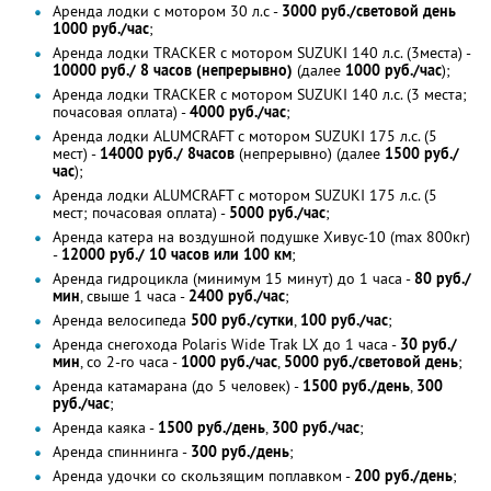
Аренда лодки с мотором 30 л.с -
3000 руб./световой день
1000 руб./час
;
Аренда лодки TRACKER с мотором SUZUKI 140 л.с. (3места) -
10000 руб./ 8 часов (непрерывно)
(далее
1000 руб./час
);
Аренда лодки TRACKER с мотором SUZUKI 140 л.с. (3 места;
почасовая оплата) -
4000 руб./час
;
Аренда лодки ALUMCRAFT с мотором SUZUKI 175 л.с. (5
мест) -
14000 руб./ 8часов
(непрерывно) (далее
1500 руб./
час
);
Аренда лодки ALUMCRAFT с мотором SUZUKI 175 л.с. (5
мест; почасовая оплата) -
5000 руб./час
;
Аренда катера на воздушной подушке Хивус-10 (max 800кг)
-
12000 руб./ 10 часов или 100 км
;
Аренда гидроцикла (минимум 15 минут) до 1 часа -
80 руб./
мин
, свыше 1 часа -
2400 руб./час
;
Аренда велосипеда
500 руб./сутки
,
100 руб./час
;
Аренда снегохода Polaris Wide Trak LX до 1 часа -
30 руб./
мин
, со 2-го часа -
1000 руб./час
,
5000 руб./световой день
;
Аренда катамарана (до 5 человек) -
1500 руб./день
,
300
руб./час
;
Аренда каяка -
1500 руб./день
,
300 руб./час
;
Аренда спиннинга -
300 руб./день
;
Аренда удочки со скользящим поплавком -
200 руб./день
;