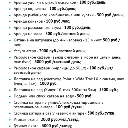
Аренда удочки с глухой оснасткой -
100 руб./день
;
Аренда подсачека -
100 руб./день
;
Аренда рыбацкого комбинезона или куртки -
300 руб./день
;
Аренда коньков -
100 руб./час
;
Аренда раскладного стула -
100 руб./день
;
Аренда мангала -
500 руб./световой день
;
Катание на ватрушке (до 4-х человек) - 15 минут
500 руб./
чел
;
Услуги егеря -
2000 руб./световой день
;
Рыболовное сафари (выезд с егерем в море на целый день,
max 6чел) -
5000 руб./световой день
;
Рыболовное сафари (жерлицы, до 50шт) -
100 руб./шт/
световой день
;
Доставка на лед (снегоход Polaris Wide Trak LX с санями, max
6чел, за 5км) -
1000 руб.
;
Доставка на лед (Хивус-10, max 800кг, за 5км) -
1500 руб.
;
Подъем или спуск катера на воду -
500 руб.
;
Стоянка катера на улице/снегохода,гидроцикла в
отапливаемом ангаре -
100 руб./сутки
;
Стоянка катера в отапливаемом ангаре -
300 руб./сутки
;
Утиная охота -
2000 руб./чел./заезд
;
Гусиная охота -
3000 руб./заезд
;