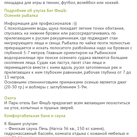
площадка для игры в теннис, футбол, волейбол или хоккей.
Подробнее об улугах Биг ФишЪ:
Осенняя рыбалка
Информация для профессионалов :-))
С похолоданием воды, щука покидает летние точки обитания,
спускаясь на нижние бровки или рассосредотачиваясь по
прилегающим к руслам ракушечникам, где поджидает стаи
мигрирующего леща и сенца. Рыбалка по чайке почти полностью
прекращается и искать полосатого разбойника надо на бровках с
глубиной 5-7 метров. Главным ориентиром на Рыбинском
водохранилище при поиске осеннего судака являются большие
скопления леща. Судак как пастух, пасет стаи леща и
перемещается вместе с ними вдоль русел затопленных рек и
прилегающих к ним глубоким равнинам, рабочая глубина от 7 до
13 метров.
Основными спиннинговыми приманками осенью является джиг
(20-30 гр.) и воблеры с заглублением 5-9м.
Охота
И Парк-отель Биг ФишЪ предлагает всем желающим поохотиться
на уток, копытных и пушных зверей.
Комфортабельная баня и сауна
К Вашим услугам:
— Финская сауна. Печь (Harvia 36 кв., 150 кг. камня),
гидромассажный бассейн, комната отдыха с кожаной мебелью и