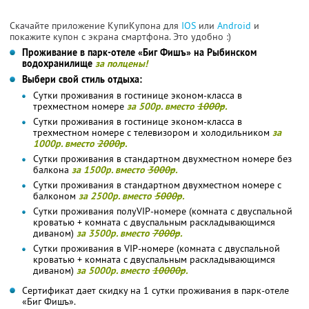
Скачайте приложение КупиКупона для
IOS
или
Android
и
покажите купон с экрана смартфона. Это удобно :)
Проживание в парк-отеле «Биг Фишъ» на Рыбинском
водохранилище
за полцены!
Выбери свой стиль отдыха:
Сутки проживания в гостинице эконом-класса в
трехместном номере
за 500р. вместо
1000р
.
Сутки проживания в гостинице эконом-класса в
трехместном номере с телевизором и холодильником
за
1000р. вместо
2000р
.
Сутки проживания в стандартном двухместном номере без
балкона
за 1500р. вместо
3000р
.
Сутки проживания в стандартном двухместном номере с
балконом
за 2500р. вместо
5000р
.
Сутки проживания полуVIP-номере (комната с двуспальной
кроватью + комната с двуспальным раскладывающимся
диваном)
за 3500р. вместо
7000р
.
Сутки проживания в VIP-номере (комната с двуспальной
кроватью + комната с двуспальным раскладывающимся
диваном)
за 5000р. вместо
10000р
.
Сертификат дает скидку на 1 сутки проживания в парк-отеле
«Биг Фишъ».