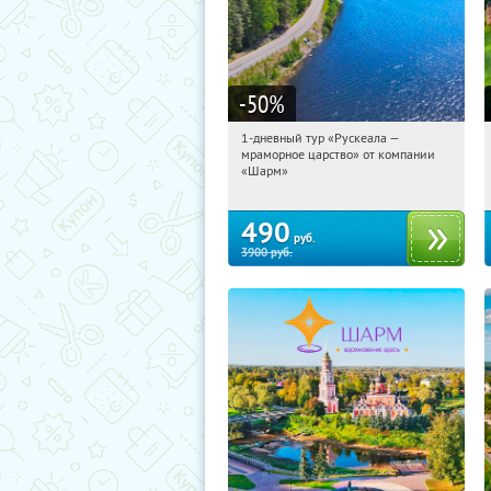
-50
%
1-дневный тур «Рускеала —
08:19:40
Купили:
48
мраморное царство» от компании
Достоевская
«Шарм»
490
руб.
3900
руб.