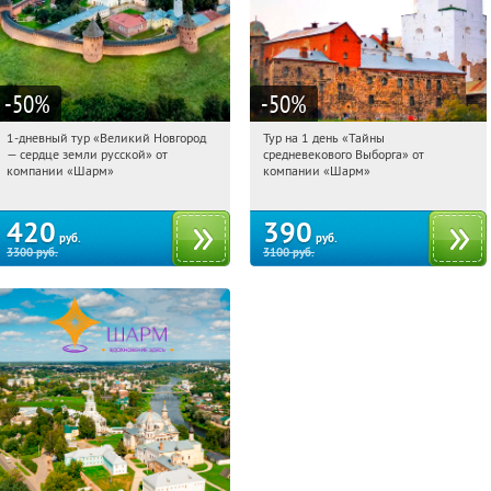
-50
%
-50
%
1-дневный тур «Великий Новгород
Тур на 1 день «Тайны
08:19:40
Купили:
22
08:19:40
Купили:
58
— сердце земли русской» от
средневекового Выборга» от
Достоевская
Достоевская
компании «Шарм»
компании «Шарм»
420
390
руб.
руб.
3300
руб.
3100
руб.