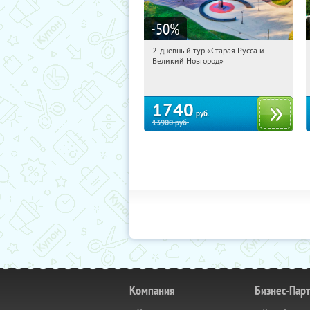
-50
%
2-дневный тур «Старая Русса и
08:19:40
Купили:
8
Великий Новгород»
Достоевская
1740
руб.
13900
руб.
Компания
Бизнес-Пар