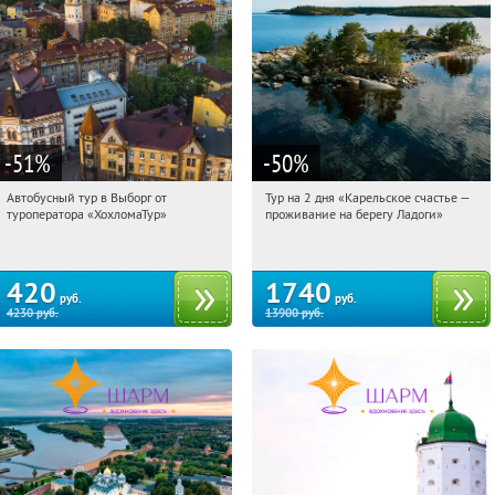
-51
%
-50
%
Автобусный тур в Выборг от
Тур на 2 дня «Карельское счастье —
08:19:40
Купили:
9
08:19:40
Купили:
39
туроператора «ХохломаТур»
проживание на берегу Ладоги»
Сенная площадь
Достоевская
420
1740
руб.
руб.
4230
руб.
13900
руб.