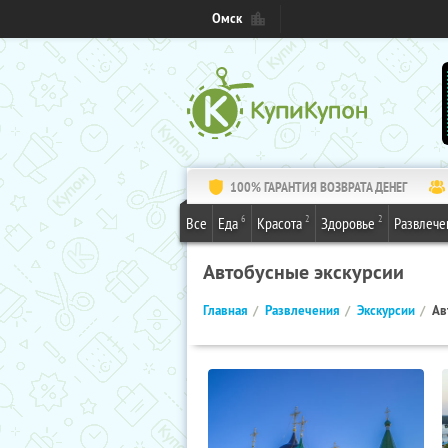
Омск
100% ГАРАНТИЯ ВОЗВРАТА ДЕНЕГ
6
2
2
Все
Еда
Красота
Здоровье
Развлече
Автобусные экскурсии
Главная
Развлечения
Экскурсии
Ав