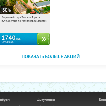
-50
%
2-дневный тур «Тверь и Торжок:
08:19:40
Купили:
30
путешествие по государевой дороге»
Достоевская
1740
руб.
13900
руб.
ПОКАЗАТЬ БОЛЬШЕ АКЦИЙ
тнёрам
Документы
Кон