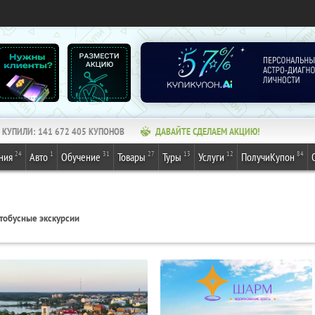
КУПИЛИ:
141 672 405
КУПОНОВ
ДАВАЙТЕ СДЕЛАЕМ АКЦИЮ!
24
1
31
27
13
12
84
ния
Авто
Обучение
Товары
Туры
Услуги
ПолучиКупон
тобусные экскурсии