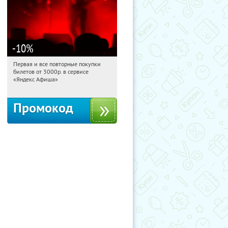
-10
%
Первая и все повторные покупки
08:19:40
Получили:
155
билетов от 3000р. в сервисе
Россия
«Яндекс Афиша»
Промокод