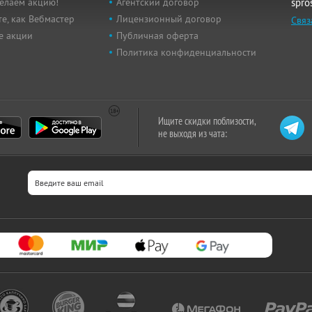
елаем акцию!
Агентский договор
spro
е, как Вебмастер
Лицензионный договор
Связ
е акции
Публичная оферта
Политика конфиденциальности
Ищите скидки поблизости,
не выходя из чата: