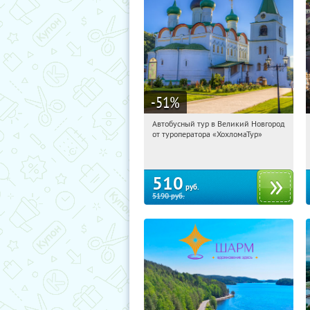
-51
%
Автобусный тур в Великий Новгород
08:19:40
Купили:
2
от туроператора «ХохломаТур»
Сенная площадь
510
руб.
5190
руб.