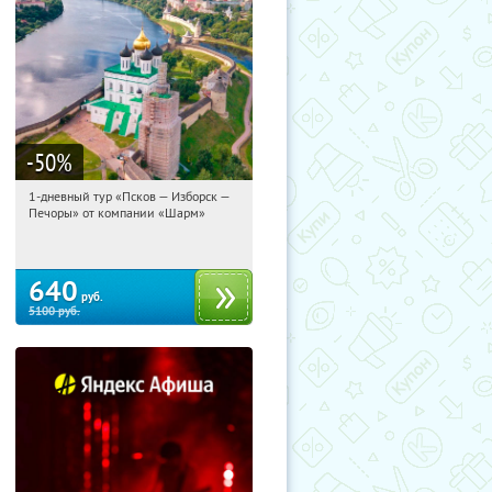
-50
%
1-дневный тур «Псков — Изборск —
08:19:40
Купили:
12
Печоры» от компании «Шарм»
Достоевская
640
руб.
5100
руб.