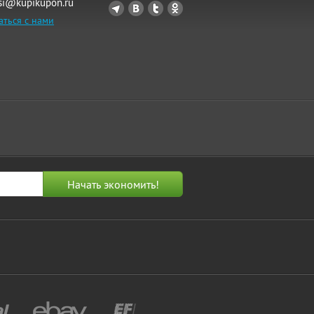
si@kupikupon.ru
аться с нами