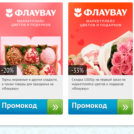
-20
%
-33
%
Торты, пирожные и другие сладости,
Скидка 1000р. на первый заказ на
02:29:36
Получили:
6
02:29:36
Получили:
18
а также товары для праздника на
маркетплейсе цветов и подарков
Россия
Россия
«Флаувау»
«Флаувау»
Промокод
Промокод