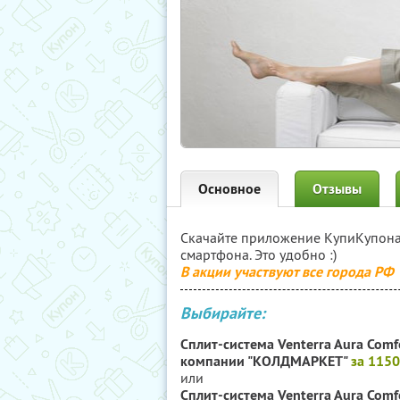
Основное
Отзывы
Скачайте приложение КупиКупон
смартфона. Это удобно :)
В акции участвуют все города РФ
Выбирайте:
Сплит-система Venterra Aura Comf
компании "КОЛДМАРКЕТ"
за 115
или
Сплит-система Venterra Aura Comfo