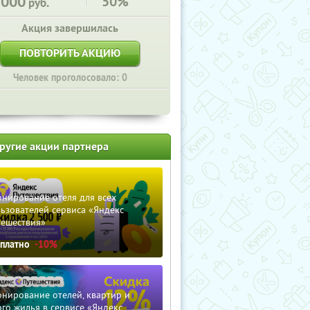
3000
50%
руб.
Акция завершилась
ПОВТОРИТЬ АКЦИЮ
Человек проголосовало: 0
ругие акции партнера
нирование отеля для всех
ьзователей сервиса «Яндекс
тешествия»
сплатно
-10%
нирование отелей, квартир и
го жилья в сервисе «Яндекс