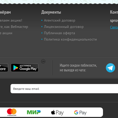
тнёрам
Документы
Кон
елаем акцию!
Агентский договор
spro
е, как Вебмастер
Лицензионный договор
Связ
е акции
Публичная оферта
Политика конфиденциальности
Ищите скидки поблизости,
не выходя из чата: