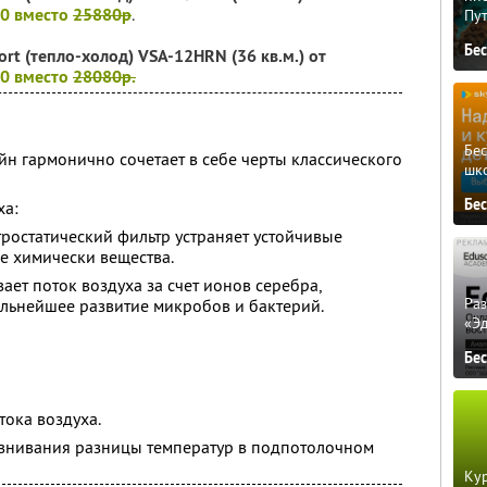
40 вместо
25880р
.
Пу
Бе
ort (тепло-холод) VSA-12HRN (36 кв.м.) от
40 вместо
28080р.
Бе
н гармонично сочетает в себе черты классического
шк
.
Бе
ха:
тростатический фильтр устраняет устойчивые
е химически вещества.
вает поток воздуха за счет ионов серебра,
Ра
альнейшее развитие микробов и бактерий.
«Э
Бе
тока воздуха.
внивания разницы температур в подпотолочном
Кур