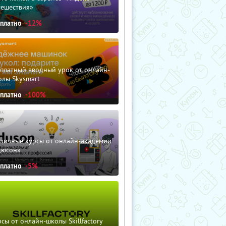
тешествия»
сплатно
-12%
сплатный вводный урок от онлайн-
олы Skysmart
сплатно
-100%
зличные курсы от онлайн-академии
дюсон»
сплатно
-5%
сы от онлайн-школы Skillfactory