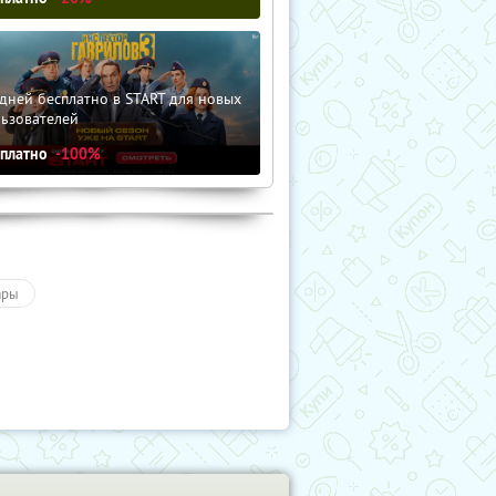
дней бесплатно в START для новых
льзователей
сплатно
-100%
ары