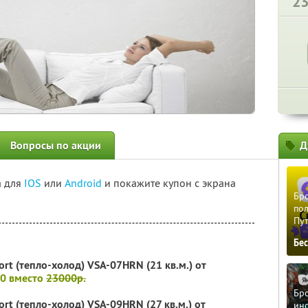
2
Вопросы по акции
Д
а для
IOS
или
Android
и покажите купон с экрана
Бро
пол
Пу
Бе
ort (тепло-холод) VSA-07HRN (21 кв.м.)
от
00 вместо
23000р.
Бро
rt (тепло-холод) VSA-09HRN (27 кв.м.) от
ино