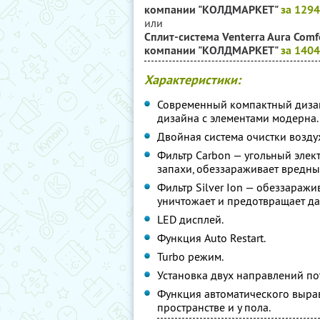
компании "КОЛДМАРКЕТ"
за 129
или
Сплит-система Venterra Aura Comf
компании "КОЛДМАРКЕТ"
за 140
Характеристики:
Современный компактный дизай
дизайна с элементами модерна
Двойная система очистки возду
Фильтр Carbon — угольный элек
запахи, обеззараживает вредны
Фильтр Silver Ion — обеззаражи
уничтожает и предотвращает д
LED дисплей.
Функция Autо Restart.
Turbo режим.
Установка двух направлений по
Функция автоматического выра
пространстве и у пола.