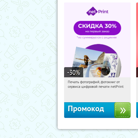
-30
%
Печать фотографий, фотокниг от
02:29:36
Получили:
4
сервиса цифровой печати netPrint
Россия
Промокод