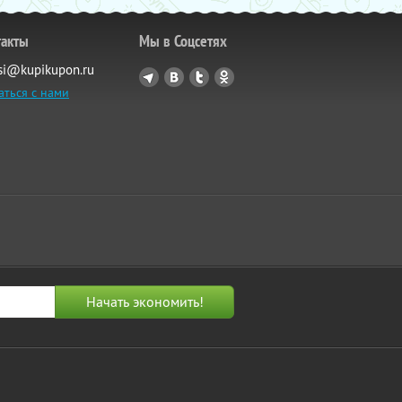
такты
Мы в Соцсетях
si@kupikupon.ru
аться с нами