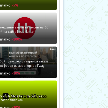
сплатно
-5%
змещение вашей вакансии на 30
й на сайте HeadHunter
сплатно
-100%
ой трансфер от сервиса заказа
нсферов из аэропортов i'way
сплатно
-10%
вый заказ в сети магазинов
олотое Яблоко»
сплатно
-20%