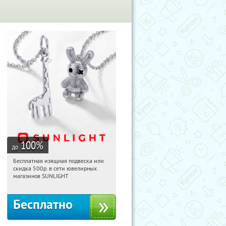
100
%
до
Бесплатная изящная подвеска или
02:29:36
Получили:
74
скидка 500р. в сети ювелирных
Россия
магазинов SUNLIGHT
Бесплатно