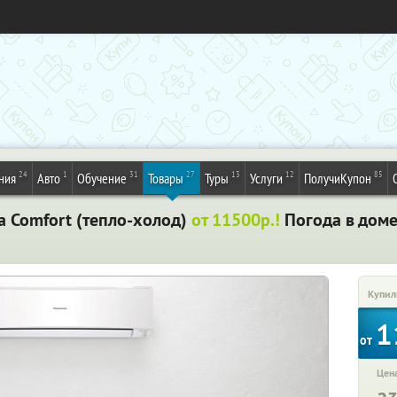
24
1
31
27
13
12
85
ния
Авто
Обучение
Товары
Туры
Услуги
ПолучиКупон
ra Comfort (тепло-холод)
от 11500р.!
Погода в доме
Купил
1
от
Цена