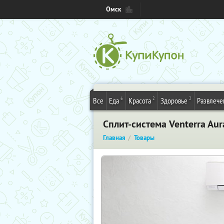
Омск
6
2
2
Все
Еда
Красота
Здоровье
Развлече
Сплит-система Venterra Au
Главная
Товары