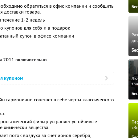
еобходимо обратиться в офис компании и сообщить
Бе
я доставки товара.
в течение 1-2 недель
о купонов для себя и в подарок
Ра
атанный купон в офисе компании
дне
Бе
ря 2011 включительно
ся купоном
Люб
тра
Бе
н гармонично сочетает в себе черты классического
ха:
тростатический фильтр устраняет устойчивые
Пер
е химически вещества.
«З
вает поток воздуха за счет ионов серебра,
Бе