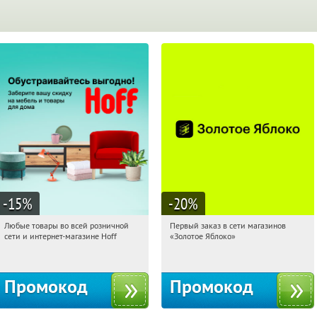
-15
%
-20
%
Любые товары во всей розничной
Первый заказ в сети магазинов
02:29:36
Получили:
83
02:29:36
Получи первым!
сети и интернет-магазине Hoff
«Золотое Яблоко»
Москва, 1-й Волоколамский проезд,
Россия
10с1
Промокод
Промокод