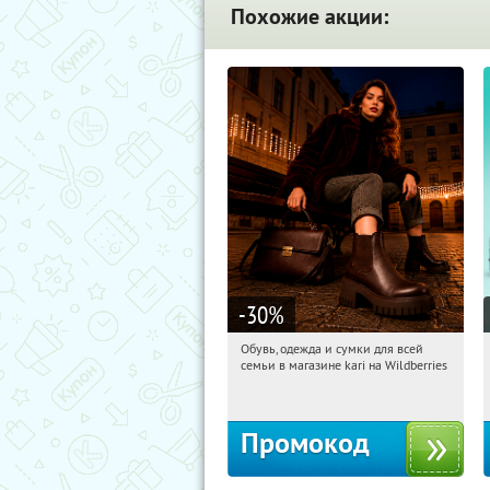
Похожие акции:
-30
%
Обувь, одежда и сумки для всей
02:29:36
Получили:
31
семьи в магазине kari на Wildberries
Россия
Промокод