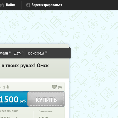
Войти
Зарегистрироваться
17
6
49
Отели
Дети
Промокоды
 в твоих руках! Омск
1
(0)
и:
1500
КУПИТЬ
руб.
 без скидки:
Экономия: