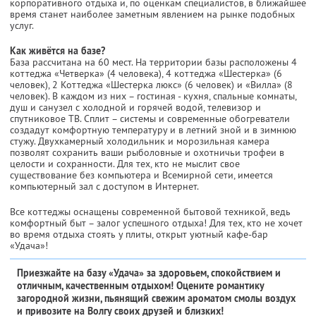
корпоративного отдыха и, по оценкам специалистов, в ближайшее
время станет наиболее заметным явлением на рынке подобных
услуг.
Как живётся на базе?
База рассчитана на 60 мест. На территории базы расположены 4
коттеджа «Четверка» (4 человека), 4 коттеджа «Шестерка» (6
человек), 2 Коттеджа «Шестерка люкс» (6 человек) и «Вилла» (8
человек). В каждом из них – гостиная - кухня, спальные комнаты,
душ и санузел с холодной и горячей водой, телевизор и
спутниковое ТВ. Сплит – системы и современные обогреватели
создадут комфортную температуру и в летний зной и в зимнюю
стужу. Двухкамерный холодильник и морозильная камера
позволят сохранить ваши рыболовные и охотничьи трофеи в
целости и сохранности. Для тех, кто не мыслит свое
существование без компьютера и Всемирной сети, имеется
компьютерный зал с доступом в Интернет.
Все коттеджы оснащены современной бытовой техникой, ведь
комфортный быт – залог успешного отдыха! Для тех, кто не хочет
во время отдыха стоять у плиты, открыт уютный кафе-бар
«Удача»!
Приезжайте на базу «Удача» за здоровьем, спокойствием и
отличным, качественным отдыхом! Оцените романтику
загородной жизни, пьянящий свежим ароматом смолы воздух
и привозите на Волгу своих друзей и близких!