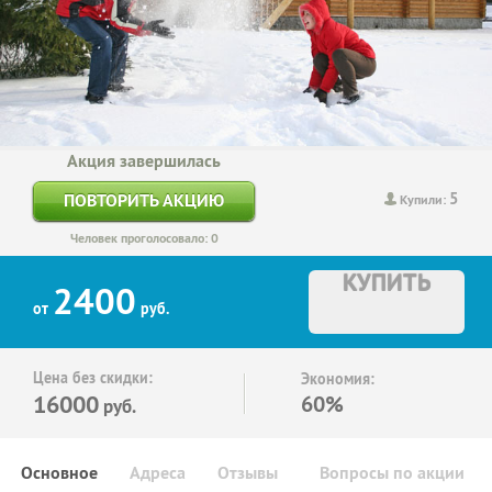
Акция завершилась
5
ПОВТОРИТЬ АКЦИЮ
Купили:
Человек проголосовало: 0
КУПИТЬ
2400
от
руб.
Цена без скидки:
Экономия:
16000
60%
руб.
Основное
Адреса
Отзывы
Вопросы по акции