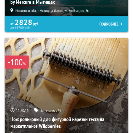
by Mercure в Мытищах
Московская обл., г. Мытищи, д. Ларево, ул. Хвойная, стр. 26
2828
ПОДРОБНЕЕ
от
руб.
до
65700
руб.
-100
%
11:20:15
Получили:
266
Нож роликовый для фигурной нарезки теста на
маркетплейсе Wildberries