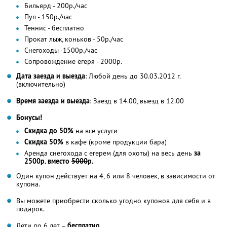
Бильярд - 200р./час
Пул - 150р./час
Теннис - бесплатно
Прокат лыж, коньков - 50р./час
Снегоходы -1500р./час
Сопровождение егеря - 2000р.
Дата заезда и выезда
: Любой день до 30.03.2012 г.
(включительно)
Время заезда и выезда
: Заезд в 14.00, выезд в 12.00
Бонусы!
Скидка до 50%
на все услуги
Скидка 50%
в кафе (кроме продукции бара)
Аренда снегохода с егерем (для охоты) на весь день
за
2500р. вместо
5000
р.
Один купон действует на 4, 6 или 8 человек, в зависимости от
купона.
Вы можете приобрести сколько угодно купонов для себя и в
подарок.
Дети до 6 лет –
бесплатно