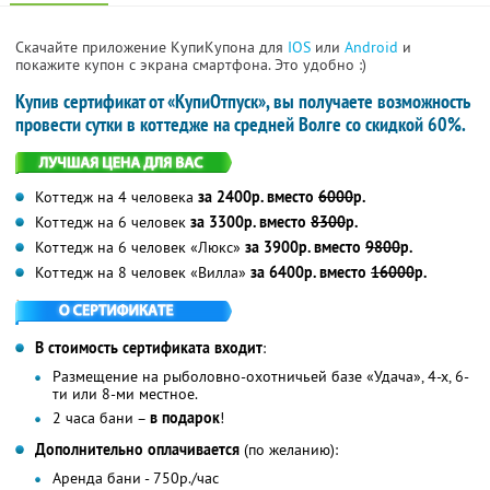
Скачайте приложение КупиКупона для
IOS
или
Android
и
покажите купон с экрана смартфона. Это удобно :)
Купив сертификат от «КупиОтпуск», вы получаете возможность
провести сутки в коттедже на средней Волге со скидкой 60%.
Коттедж на 4 человека
за 2400р. вместо
6000
р.
Коттедж на 6 человек
за 3300р. вместо
8300
р.
Коттедж на 6 человек «Люкс»
за 3900р. вместо
9800
р.
Коттедж на 8 человек «Вилла»
за 6400р. вместо
16000
р.
В стоимость сертификата входит
:
Размещение на рыболовно-охотничьей базе «Удача», 4-х, 6-
ти или 8-ми местное.
2 часа бани –
в подарок
!
Дополнительно оплачивается
(по желанию):
Аренда бани - 750р./час