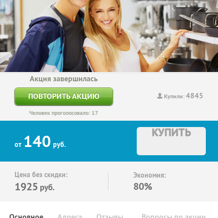
Акция завершилась
4845
ПОВТОРИТЬ АКЦИЮ
Купили:
Человек проголосовало: 17
КУПИТЬ
140
от
руб.
Цена без скидки:
Экономия:
1925
80%
руб.
Основное
Адреса
Отзывы
Вопросы по акции