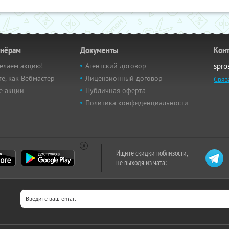
тнёрам
Документы
Кон
елаем акцию!
Агентский договор
spro
е, как Вебмастер
Лицензионный договор
Связ
е акции
Публичная оферта
Политика конфиденциальности
Ищите скидки поблизости,
не выходя из чата: