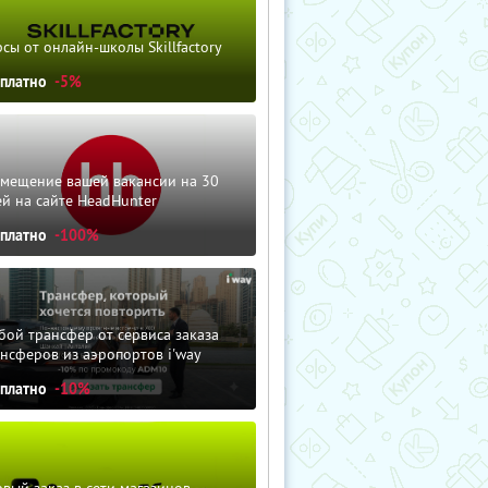
сы от онлайн-школы Skillfactory
сплатно
-5%
змещение вашей вакансии на 30
й на сайте HeadHunter
сплатно
-100%
ой трансфер от сервиса заказа
нсферов из аэропортов i'way
сплатно
-10%