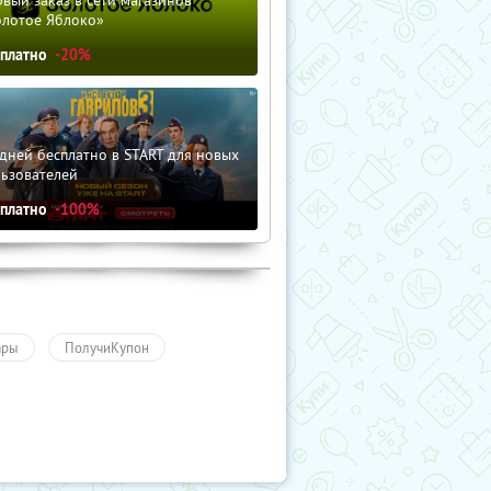
вый заказ в сети магазинов
олотое Яблоко»
сплатно
-20%
дней бесплатно в START для новых
льзователей
сплатно
-100%
ары
ПолучиКупон