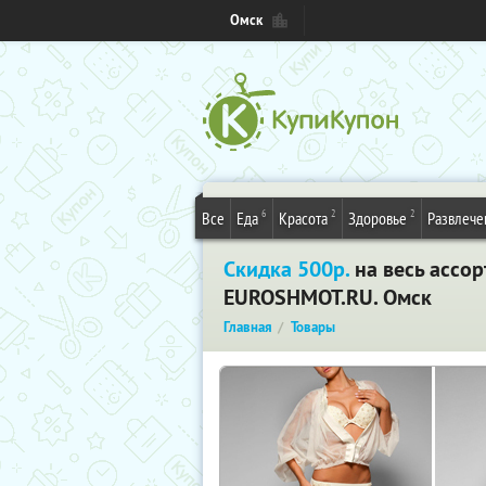
Омск
6
2
2
Все
Еда
Красота
Здоровье
Развлече
Скидка 500р.
на весь ассо
EUROSHMOT.RU. Омск
Главная
Товары