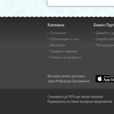
Компания
Бизнес-Пар
Основное
Давайте сд
Публикации о нас
Заработайт
Вакансии
Прошедши
Правила сервиса
Ответы на вопросы
Все наши купоны доступны
через Мобильное Приложение:
Сэкономьте до 90% при любых покупках
Подпишитесь на самые выгодные предложения