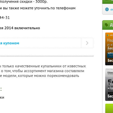
получения скидки - 3000р.
 вы также можете уточнить по телефонам
e
-44-31
Д
бря 2014 включительно
ся купоном
Бе
шк
Бе
ы только качественные купальники от известных
 о том, чтобы ассортимент магазина составляли
е модели,
которые можно порекомендовать
Ра
:
«Э
Бе
ики