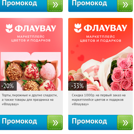
Промокод
Промокод
-20
%
-33
%
Торты, пирожные и другие сладости,
Скидка 1000р. на первый заказ на
17:20:49
Получили:
6
17:20:49
Получили:
18
а также товары для праздника на
маркетплейсе цветов и подарков
Россия
Россия
«Флаувау»
«Флаувау»
Промокод
Промокод