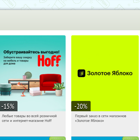
-15
%
-20
%
Любые товары во всей розничной
Первый заказ в сети магазинов
17:20:49
Получили:
83
17:20:49
Получи первым!
сети и интернет-магазине Hoff
«Золотое Яблоко»
Москва, 1-й Волоколамский проезд,
Россия
10с1