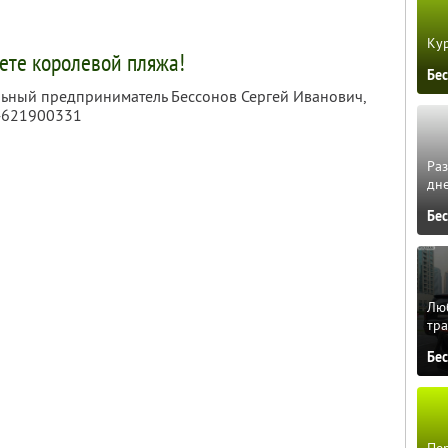
Кур
ете королевой пляжа!
Бе
льный предприниматель Бессонов Сергей Иванович,
4621900331
Ра
дне
Бе
Люб
тра
Бе