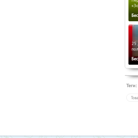
Пер
«З
Бе
25 
по
Бе
Теги:
Тов