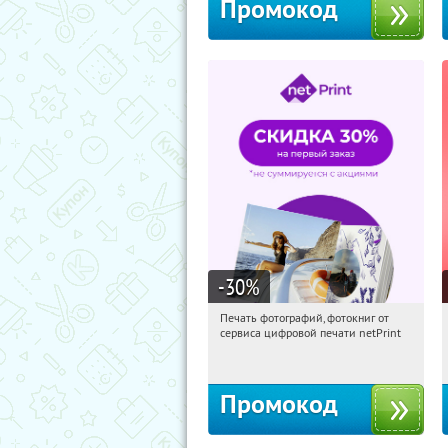
Промокод
-30
%
Печать фотографий, фотокниг от
17:20:49
Получили:
4
сервиса цифровой печати netPrint
Россия
Промокод