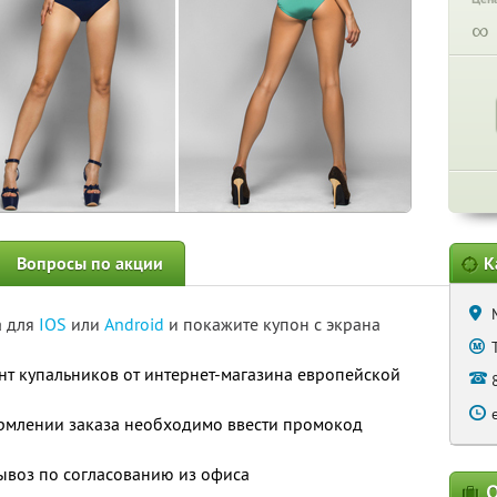
∞
Вопросы по акции
К
а для
IOS
или
Android
и покажите купон с экрана
нт купальников от интернет-магазина европейской
рмлении заказа необходимо ввести промокод
вывоз по согласованию из офиса
О