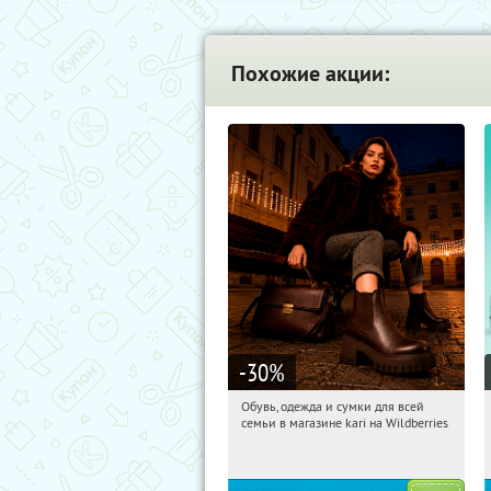
Похожие акции:
-30
%
Обувь, одежда и сумки для всей
17:20:49
Получили:
30
семьи в магазине kari на Wildberries
Россия