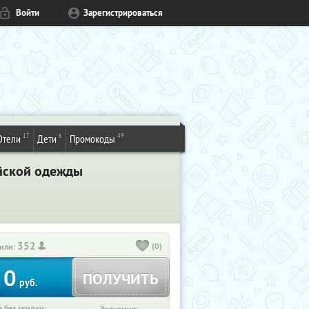
Войти
Зарегистрироваться
17
6
49
Отели
Дети
Промокоды
ейской одежды
352
(0)
или:
0
ПОЛУЧИТЬ
руб.
 без скидки: