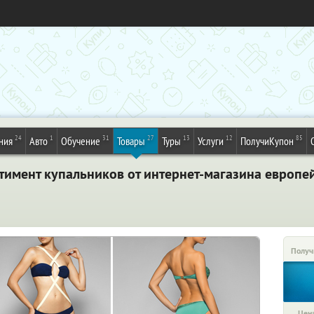
24
1
31
27
13
12
85
ния
Авто
Обучение
Товары
Туры
Услуги
ПолучиКупон
ртимент купальников от интернет-магазина европ
Получ
Цена