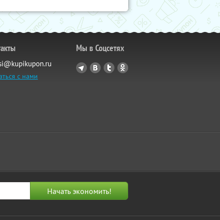
такты
Мы в Соцсетях
si@kupikupon.ru
аться с нами