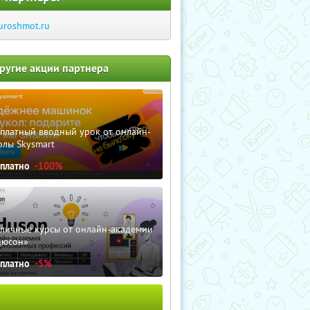
uroshmot.ru
ругие акции партнера
сплатный вводный урок от онлайн-
олы Skysmart
сплатно
-100%
зличные курсы от онлайн-академии
дюсон»
сплатно
-5%