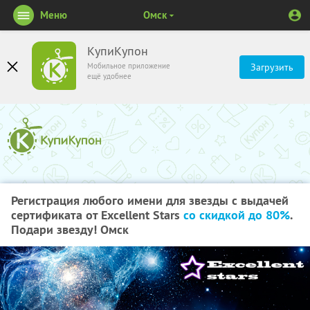
Меню
Омск
КупиКупон
Мобильное приложение
Загрузить
ещё удобнее
Регистрация любого имени для звезды с выдачей
сертификата от Excellent Stars
со скидкой до 80%
.
Подари звезду! Омск