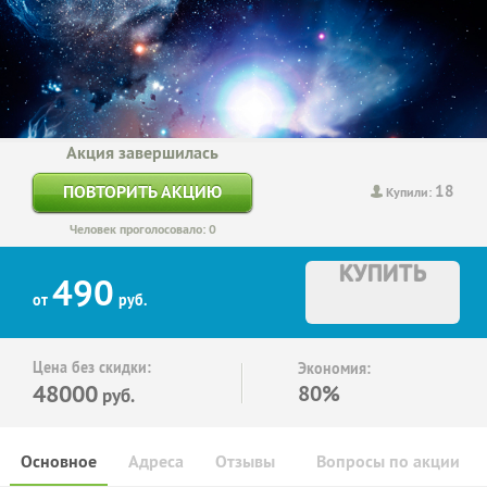
Акция завершилась
18
ПОВТОРИТЬ АКЦИЮ
Купили:
Человек проголосовало: 0
КУПИТЬ
490
от
руб.
Цена без скидки:
Экономия:
48000
80%
руб.
Основное
Адреса
Отзывы
Вопросы по акции