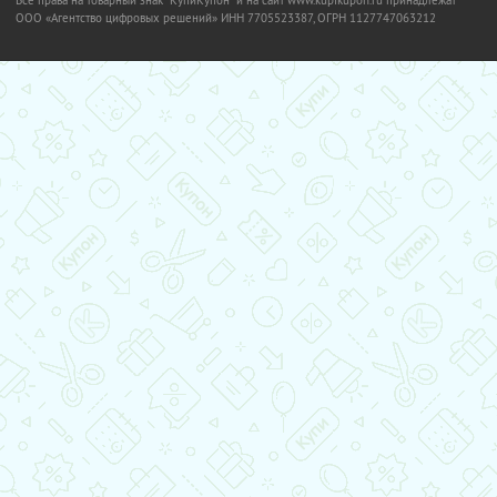
Все права на товарный знак "КупиКупон" и на сайт www.kupikupon.ru принадлежат
OOO «Агентство цифровых решений» ИНН 7705523387, ОГРН 1127747063212