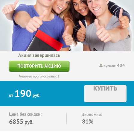
Акция завершилась
404
ПОВТОРИТЬ АКЦИЮ
Купили:
Человек проголосовало: 2
КУПИТЬ
190
от
руб.
Цена без скидки:
Экономия:
6855
81%
руб.