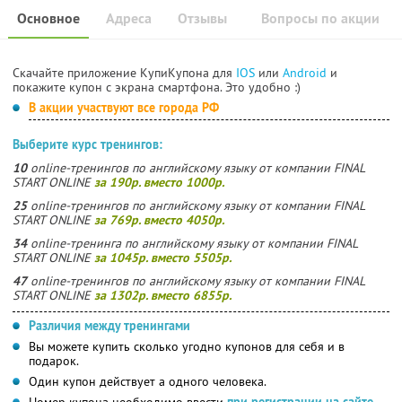
Основное
Адреса
Отзывы
Вопросы по акции
Скачайте приложение КупиКупона для
IOS
или
Android
и
покажите купон с экрана смартфона. Это удобно :)
В акции участвуют все города РФ
Выберите курс тренингов:
10
online-тренингов по английскому языку от компании FINAL
START ONLINE
за 190р. вместо 1000р.
25
online-тренингов по английскому языку от компании FINAL
START ONLINE
за 769р. вместо 4050р.
34
online-тренинга по английскому языку от компании FINAL
START ONLINE
за 1045р. вместо 5505р.
47
online-тренингов по английскому языку от компании FINAL
START ONLINE
за 1302р. вместо 6855р.
Различия между тренингами
Вы можете купить сколько угодно купонов для себя и в
подарок.
Один купон действует а одного человека.
Номер купона необходимо ввести
при регистрации на сайте
.