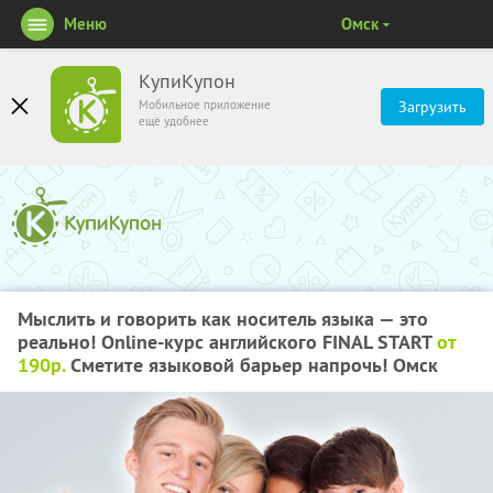
Меню
Омск
КупиКупон
Мобильное приложение
Загрузить
ещё удобнее
Мыслить и говорить как носитель языка — это
реально! Online-курс английского FINAL START
от
190р.
Сметите языковой барьер напрочь! Омск