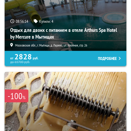
08:56:12
Купили:
4
Отдых для двоих с питанием в отеле Arthurs Spa Hotel
by Mercure в Мытищах
Московская обл., г. Мытищи, д. Ларево, ул. Хвойная, стр. 26
2828
ПОДРОБНЕЕ
от
руб.
до
65700
руб.
-100
%