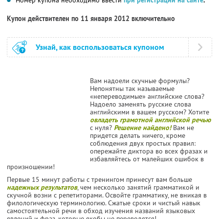
Купон действителен по 11 января 2012 включительно
Узнай, как воспользоваться купоном
Вам надоели скучные формулы?
Непонятны так называемые
«непереводимые» английские слова?
Надоело заменять русские слова
английскими в вашем русском? Хотите
овладеть грамотной английской речью
с нуля?
Решение найдено!
Вам не
придется делать ничего, кроме
соблюдения двух простых правил:
опережайте диктора во всех фразах и
избавляйтесь от малейших ошибок в
произношении!
Первые 15 минут работы с тренингом принесут вам больше
надежных результатов
, чем несколько занятий грамматикой и
скучной возни с репетиторами. Освойте грамматику, не вникая в
филологическую терминологию. Сжатые сроки и чистый навык
самостоятельной речи в обход изучения названий языковых
явлений и фраз, которые якобы не переводятся!