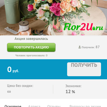
Акция завершилась
87
ПОВТОРИТЬ АКЦИЮ
Получили:
Человек проголосовало: 0
ПОЛУЧИТЬ
0
руб.
Цена без скидки:
Экономия:
∞
12
%
Основное
Адреса
Отзывы
Вопросы по акции