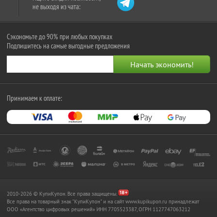
не выходя из чата:
Сэкономьте до 90% при любых покупках
Подпишитесь на самые выгодные предложения
Принимаем к оплате:
2010-2026 © КупиКупон. Все права защищены.
Все права на товарный знак "КупиКупон" и на сайт www.kupikupon.ru принадлежат
OOO «Агентство цифровых решений» ИНН 7705523387, ОГРН 1127747063212