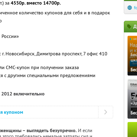
.) за
4550р. вместо 14700р.
f
ченное количество купонов для себя и в подарок
о
Д
 России»
 г. Новосибирск, Димитрова проспект, 7 офис 410
Бе
шк
ли СМС-купон при получении заказа
Бе
тся с другими специальными предложениями
а 2012 включительно
Ра
«Э
ся купоном
Бе
 женщины – выглядеть безупречно.
И если
я этого требовались немалые затраты сил и