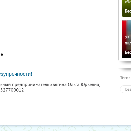
«З
Бе
25 
по
Бе
ке
зупречности!
Теги:
льный предприниматель Звягина Ольга Юрьевна,
4527700012
Тов