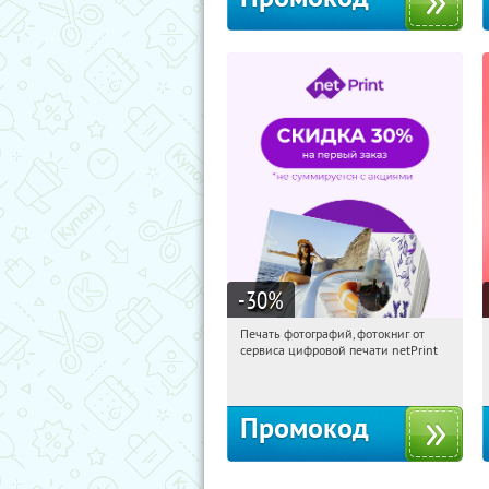
-30
%
Печать фотографий, фотокниг от
02:57:14
Получили:
4
сервиса цифровой печати netPrint
Россия
Промокод