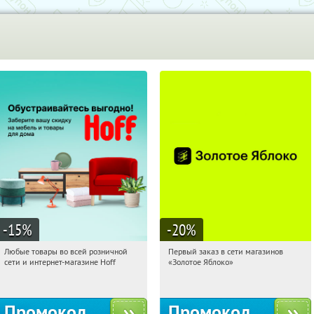
-15
%
-20
%
Любые товары во всей розничной
Первый заказ в сети магазинов
02:57:14
Получили:
83
02:57:14
Получи первым!
сети и интернет-магазине Hoff
«Золотое Яблоко»
Москва, 1-й Волоколамский проезд,
Россия
10с1
Промокод
Промокод