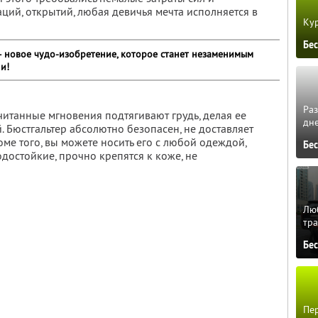
аций, открытий, любая девичья мечта исполняется в
Кур
Бе
– новое чудо-изобретение, которое станет незаменимым
и!
Ра
читанные мгновения подтягивают грудь, делая ее
дне
 Бюстгальтер абсолютно безопасен, не доставляет
ме того, вы можете носить его с любой одеждой,
Бе
достойкие, прочно крепятся к коже, не
Люб
тра
Бе
Пер