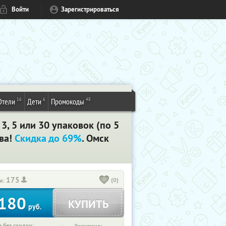
Войти
Зарегистрироваться
16
6
48
Отели
Дети
Промокоды
3, 5 или 30 упаковок (по 5
ва!
Скидка до 69%
. Омск
175
(0)
и:
180
КУПИТЬ
руб.
 без скидки: