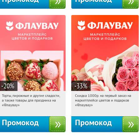
-20
%
-33
%
Торты, пирожные и другие сладости,
Скидка 1000р. на первый заказ на
02:57:14
Получили:
6
02:57:14
Получили:
18
а также товары для праздника на
маркетплейсе цветов и подарков
Россия
Россия
«Флаувау»
«Флаувау»
Промокод
Промокод