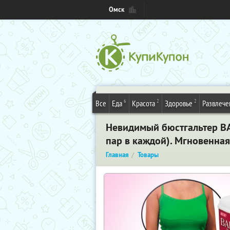
Омск
6
2
2
Все
Еда
Красота
Здоровье
Развлече
Невидимый бюстгальтер BARE
пар в каждой). Мгновенна
Главная
Товары