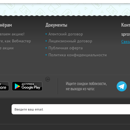
тнёрам
Документы
Кон
елаем акцию!
Агентский договор
spro
е, как Вебмастер
Лицензионный договор
Связ
е акции
Публичная оферта
Политика конфиденциальности
Ищите скидки поблизости,
не выходя из чата: