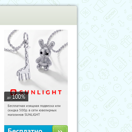
100
%
до
Бесплатная изящная подвеска или
02:57:14
Получили:
73
скидка 500р. в сети ювелирных
Россия
магазинов SUNLIGHT
Бесплатно