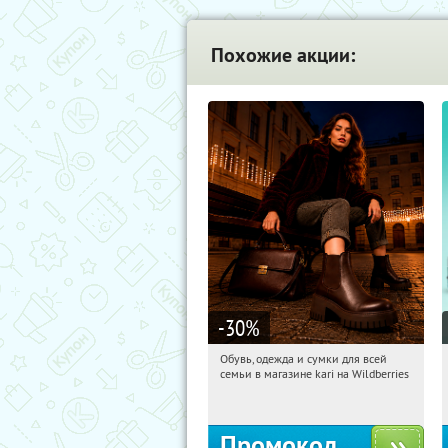
Похожие акции:
-30
%
Обувь, одежда и сумки для всей
02:57:14
Получили:
30
семьи в магазине kari на Wildberries
Россия
Промокод