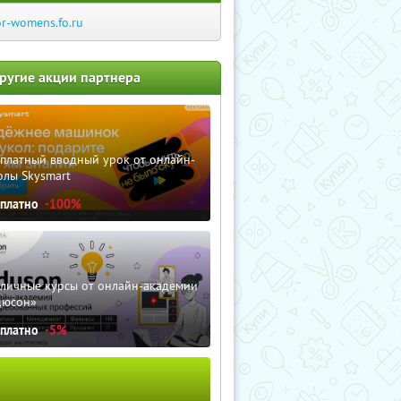
or-womens.fo.ru
ругие акции партнера
сплатный вводный урок от онлайн-
олы Skysmart
сплатно
-100%
зличные курсы от онлайн-академии
дюсон»
сплатно
-5%