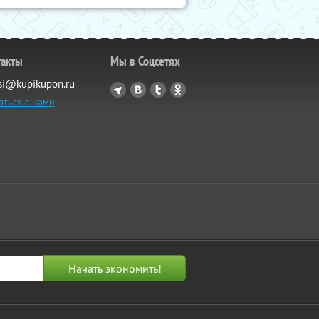
такты
Мы в Соцсетях
si@kupikupon.ru
аться с нами