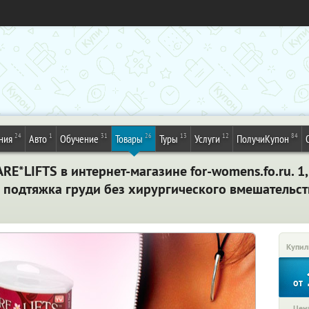
24
1
31
26
13
12
84
ния
Авто
Обучение
Товары
Туры
Услуги
ПолучиКупон
*LIFTS в интернет-магазине for-womens.fo.ru. 1, 
я подтяжка груди без хирургического вмешательст
Купил
от
Цена