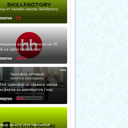
сы от онлайн-школы Skillfactory
сплатно
-5%
змещение вашей вакансии на 30
й на сайте HeadHunter
сплатно
-100%
ой трансфер от сервиса заказа
нсферов из аэропортов i'way
сплатно
-10%
вый заказ в сети магазинов