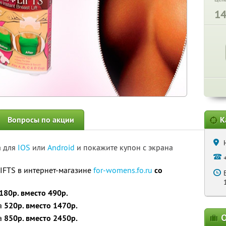
1
Вопросы по акции
К
а для
IOS
или
Android
и покажите купон с экрана
IFTS в интернет-магазине
for-womens.fo.ru
со
180р. вместо 490р.
за
520р. вместо 1470р.
О
за
850р. вместо 2450р.