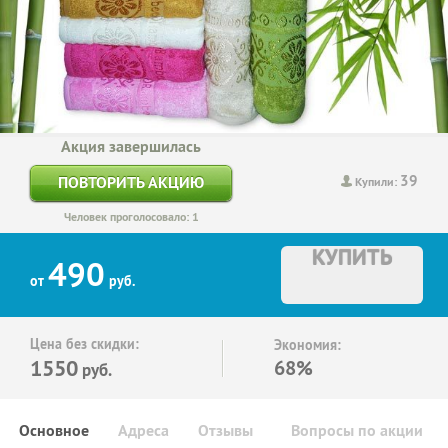
Акция завершилась
39
ПОВТОРИТЬ АКЦИЮ
Купили:
Человек проголосовало: 1
КУПИТЬ
490
от
руб.
Цена без скидки:
Экономия:
1550
68%
руб.
Основное
Адреса
Отзывы
Вопросы по акции