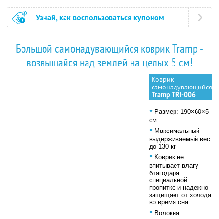
Узнай, как воспользоваться купоном
Большой самонадувающийся коврик Tramp -
возвышайся над землей на целых 5 см!
Коврик
самонадувающийся
Tramp TRI-006
•
Размер: 190×60×5
см
•
Максимальный
выдерживаемый вес:
до 130 кг
•
Коврик не
впитывает влагу
благодаря
специальной
пропитке и надежно
защищает от холода
во время сна
•
Волокна