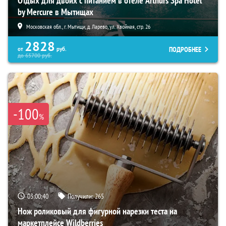
Отдых для двоих с питанием в отеле Arthurs Spa Hotel
by Mercure в Мытищах
Московская обл., г. Мытищи, д. Ларево, ул. Хвойная, стр. 26
2828
ПОДРОБНЕЕ
от
руб.
до
65700
руб.
-100
%
03:00:39
Получили:
265
Нож роликовый для фигурной нарезки теста на
маркетплейсе Wildberries