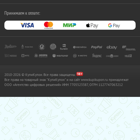
Принимаем к оплате:
2010-2026 © КупиКупон. Все права защищены.
Все права на товарный знак "КупиКупон" и на сайт www.kupikupon.ru принадлежат
OOO «Агентство цифровых решений» ИНН 7705523387, ОГРН 1127747063212