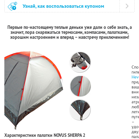
Узнай, как воспользоваться купоном
Первые по-настоящему теплые деньки уже дали о себе знать, а
значит, пора снаряжаться термосами, компасами, палатками,
хорошим настроением и вперед – навстречу приключениям!
Спо
гип
Hev
пре
ваш
вн
нез
атр
люб
лет
пут
–
удо
дву
Характеристики палатки NOVUS SHERPA 2
пал