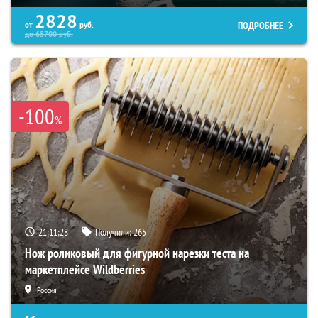
2828
ПОДРОБНЕЕ
от
руб.
до
65700
руб.
-100
%
21:11:28
Получили:
265
Нож роликовый для фигурной нарезки теста на
маркетплейсе Wildberries
Россия