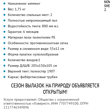
NO
Назначение: кемпинг
SHE
Вес: 1,75 кг
2
.
Количество спальных мест: 2
Полностью непромокаемый пол
Водостойкость тента: 800 мм в.с.
Гарантия: 6 месяцев
Материал пола: полиэтилен PE
Особенности: противомоскитная сетка
Размер в сложенном виде: 55х12 см
Форма палатки: куполообразная
Количество входов:1
Размер Д/Ш/В: 205х150х105 см
Верхний тент: полиэстер 190Т
Каркас: фиберглассовые трубки
СЕЗОН ВЫЛАЗОК НА ПРИРОДУ ОБЪЯВЛЯЕТСЯ
ОТКРЫТЫМ!
Услуги предоставляет: Общество с ограниченной
ответственностью «Хэверест»,
ИНН 7707749100
, ОГРН
1117746349896