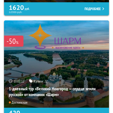
1620
ПОДРОБНЕЕ
руб.
12900
руб.
-50
%
10:02:11
Купили:
22
1-дневный тур «Великий Новгород — сердце земли
русской» от компании «Шарм»
Достоевская
420