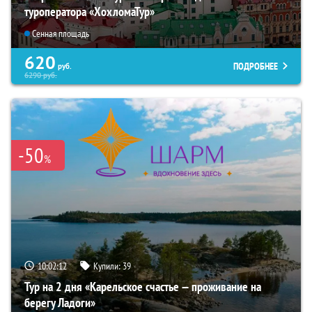
туроператора «ХохломаТур»
Сенная площадь
620
ПОДРОБНЕЕ
руб.
6290
руб.
-50
%
10:02:11
Купили:
39
Тур на 2 дня «Карельское счастье — проживание на
берегу Ладоги»