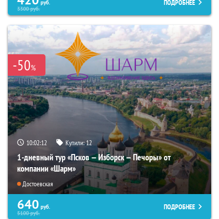
ПОДРОБНЕЕ
руб.
3300
руб.
-50
%
10:02:11
Купили:
12
1-дневный тур «Псков — Изборск — Печоры» от
компании «Шарм»
Достоевская
640
ПОДРОБНЕЕ
руб.
5100
руб.