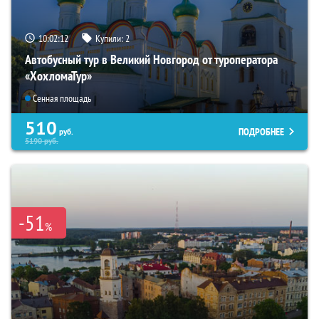
10:02:11
Купили:
2
Автобусный тур в Великий Новгород от туроператора
«ХохломаТур»
Сенная площадь
510
ПОДРОБНЕЕ
руб.
5190
руб.
-51
%