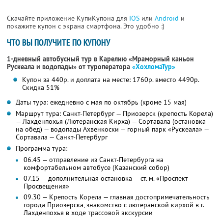
Скачайте приложение КупиКупона для
IOS
или
Android
и
покажите купон с экрана смартфона. Это удобно :)
ЧТО ВЫ ПОЛУЧИТЕ ПО КУПОНУ
1-дневный автобусный тур в Карелию «Мраморный каньон
Рускеала и водопады»
от туроператора
«ХохломаТур»
Купон за 440р. и доплата на месте: 1760р. вместо 4490р.
Скидка 51%
Даты тура: ежедневно с мая по октябрь (кроме 15 мая)
Маршрут тура: Санкт-Петербург — Приозерск (крепость Корела)
— Лахденпохья (Лютеранская Кирха) — Сортавала (остановка
на обед) — водопады Ахвенкоски — горный парк «Рускеала» —
Сортавала — Санкт-Петербург
Программа тура:
06.45 — отправление из Санкт-Петербурга на
комфортабельном автобусе (Казанский собор)
07.15 — дополнительная остановка — ст. м. «Проспект
Просвещения»
09.30 — Крепость Корела — главная достопримечательность
города Приозерска, знакомство с лютеранской кирхой в г.
Лахденпохья в ходе трассовой экскурсии