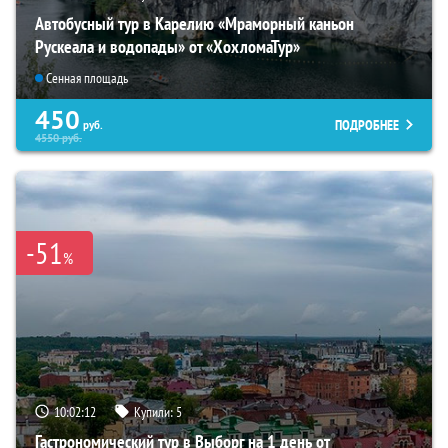
Автобусный тур в Карелию «Мраморный каньон
Рускеала и водопады» от «ХохломаТур»
Сенная площадь
450
ПОДРОБНЕЕ
руб.
4550
руб.
-51
%
10:02:11
Купили:
5
Гастрономический тур в Выборг на 1 день от