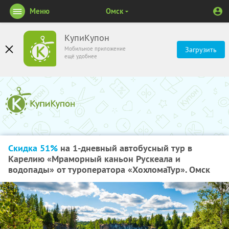
Меню
Омск
КупиКупон
Мобильное приложение
Загрузить
ещё удобнее
Скидка 51%
на 1-дневный автобусный тур в
Карелию «Мраморный каньон Рускеала и
водопады» от туроператора «ХохломаТур». Омск