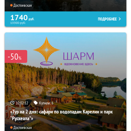
Достоевская
1740
ПОДРОБНЕЕ
руб.
13900
руб.
-50
%
10:02:11
Купили:
6
«Тур на 2 дня: сафари по водопадам Карелии и парк
“Рускеала"»
Достоевская