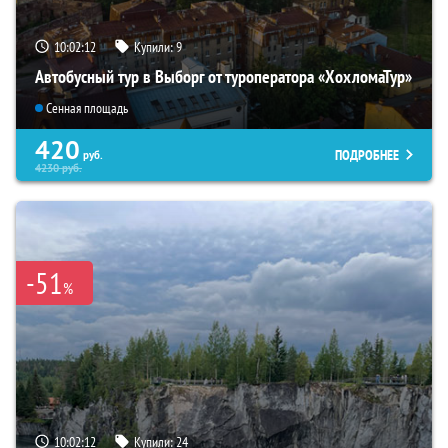
10:02:11
Купили:
9
Автобусный тур в Выборг от туроператора «ХохломаТур»
Сенная площадь
420
ПОДРОБНЕЕ
руб.
4230
руб.
-51
%
10:02:11
Купили:
24