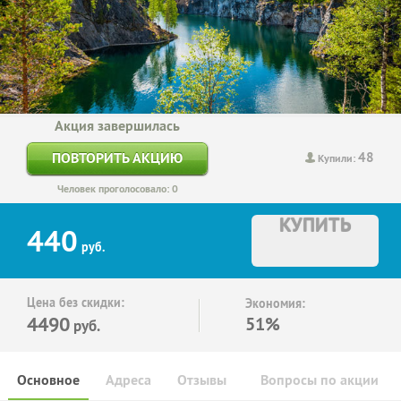
Акция завершилась
48
ПОВТОРИТЬ АКЦИЮ
Купили:
Человек проголосовало: 0
КУПИТЬ
440
руб.
Цена без скидки:
Экономия:
4490
51%
руб.
Основное
Адреса
Отзывы
Вопросы по акции