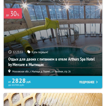
30
%
до
12:23:52
Купи первым!
Отдых для двоих с питанием в отеле Arthurs Spa Hotel
by Mercure в Мытищах
Московская обл., г. Мытищи, д. Ларево, ул. Хвойная, стр. 26
2828
ПОДРОБНЕЕ
от
руб.
до
65700
руб.