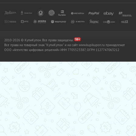
2010-2026 © КупиКупон. Все права защищены.
Все права на товарный знак "КупиКупон" и на сайт www.kupikupon.ru принадлежат
OOO «Агентство цифровых решений» ИНН 7705523387, ОГРН 1127747063212