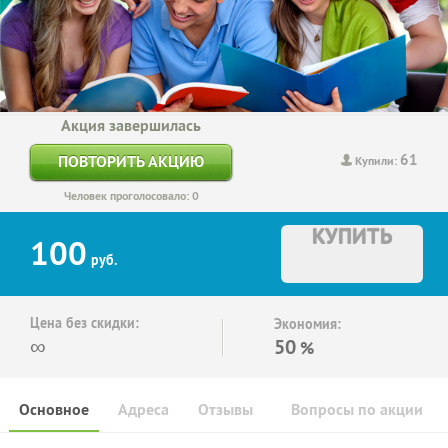
Акция завершилась
61
ПОВТОРИТЬ АКЦИЮ
Купили:
Человек проголосовало: 0
КУПИТЬ
100
руб.
Цена без скидки:
Экономия:
∞
50
%
Основное
Адреса
Отзывы
Вопросы по акции