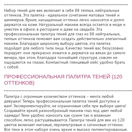
Набор теней для век включает в себя 88 теплых, нейтральных
оттенков. Эта палетка - идеальное сочетание матовых теней и
шиммеров. Яркие, насыщенные оттенки легко наносятся и долго
держатся на коже. Натуральный макияж всегда остается в моде и
уместен в офисе, в ресторане и даже на свадьбе. Эта
профессиональная палитра теней для глаз из 88 нейтральных,
теплых оттенков поможет вам создать действительно элегантный
макияж. Благодаря широкому выбору цветов, эта палетка
подойдет для любого типа лица. Качество теней вас безусловно
порадует: они прекрасно ложатся и держатся на веках до самого
вечера, при этом, благодаря тончайшей структуре, совсем не
ощущаются на глазах. Компактный глянцевый кейс удобно брать
с собой.
ПРОФЕССИОНАЛЬНАЯ ПАЛИТРА ТЕНЕЙ (120
ОТТЕНКОВ)
Палитра с огромным количеством оттенков – мечта любой
девушки! Теперь профессиональная палетка теней доступна и
вам! Экспериментируйте, не ограничивая себя при выборе цвета!
Создавайте яркий,разнообразный макияж глаз под цвет любой
одежды! Тени удобно наносить как сухим так и влажным
способом, легко растушевываются. Палитра теней для век из 120
цветов включает матовые, перламутровые и сатиновые оттенки.
Все тени в этом наборе очень яркие и высоко пигментированные.