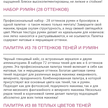
ощущений. Блески высокопигментированы, не липкие и стойкие!
НАБОР РУМЯН (28 ОТТЕНКОВ)
Профессиональный набор - 28 оттенков румян и бронзёров в
одной палетке - о таком можно только мечтать! Завершите свой
макияж, придав скулам структурность, а лицу свежий светящийся
цвет. Мягкая текстура румян делает их идеальными для новичков:
они легко наносятся и растушёвываются, и не осыпаются. Палетка
содержит матовые и мерцающие оттенки.
ПАЛИТРА ИЗ 78 ОТТЕНКОВ ТЕНЕЙ И РУМЯН
Черный глянцевый кейс, со встроенным зеркалом и двумя
аппликаторами. В наборе 72 оттенка теней для век и 6 оттенков
румян. Эта профессиональная палитра теней включает в себя как
матовые, так и мерцающие оттенки. Богатая цветовая гамма
теней подходит для различных видов макияжа: ежедневного,
вечернего, праздничного. Комбинированная палитра, в которой
присутствуют все основные цвета как теней, так и румян.
Подходят как для фотосессий, подиумного макияжа, так и для
летне-весеннего фантазийного и вечернего макияжа. Несколько
рядов теней в коричневой гамме делает палитру подходящей
абсолютно для всех типов макияжа!
ПАЛИТРА ИЗ 88 ТЕПЛЫХ ЦВЕТОВ ТЕНЕЙ