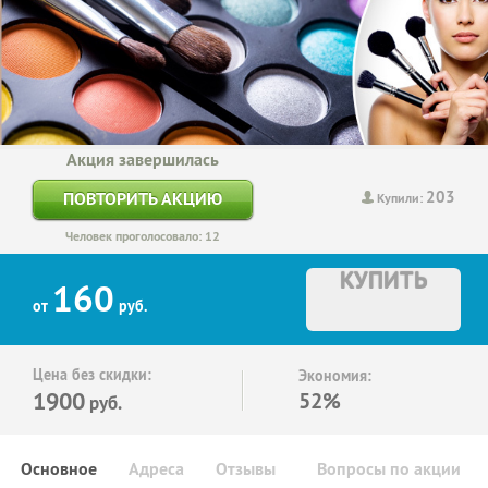
Акция завершилась
203
ПОВТОРИТЬ АКЦИЮ
Купили:
Человек проголосовало: 12
КУПИТЬ
160
от
руб.
Цена без скидки:
Экономия:
1900
52%
руб.
Основное
Адреса
Отзывы
Вопросы по акции