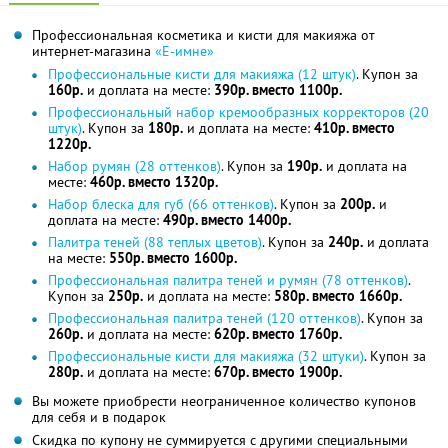
Профессиональная косметика и кисти для макияжа от
интернет-магазина
«Е-имне»
Профессиональные кисти для макияжа (12 штук)
. Купон за
160р.
и доплата на месте:
390р. вместо 1100р.
Профессиональный набор кремообразных корректоров (20
штук)
. Купон за
180р.
и доплата на месте:
410р. вместо
1220р.
Набор румян (28 оттенков)
. Купон за
190р.
и доплата на
месте:
460р. вместо 1320р.
Набор блеска для губ (66 оттенков)
. Купон за
200р.
и
доплата на месте:
490р. вместо 1400р.
Палитра теней (88 теплых цветов)
. Купон за
240р.
и доплата
на месте:
550р. вместо 1600р.
Профессиональная палитра теней и румян (78 оттенков)
.
Купон за
250р.
и доплата на месте:
580р. вместо 1660р.
Профессиональная палитра теней (120 оттенков)
. Купон за
260р.
и доплата на месте:
620р. вместо 1760р.
Профессиональные кисти для макияжа (32 штуки)
. Купон за
280р.
и доплата на месте:
670р. вместо 1900р.
Вы можете приобрести неограниченное количество купонов
для себя и в подарок
Скидка по купону не суммируется с другими специальными