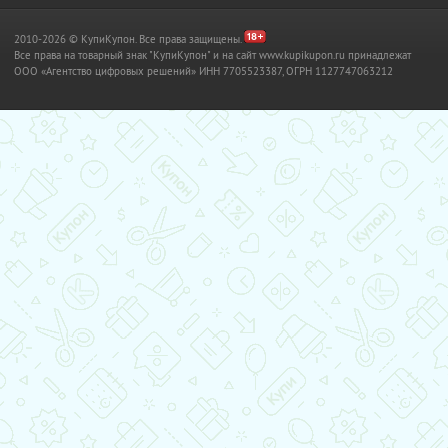
2010-2026 © КупиКупон. Все права защищены.
Все права на товарный знак "КупиКупон" и на сайт www.kupikupon.ru принадлежат
OOO «Агентство цифровых решений» ИНН 7705523387, ОГРН 1127747063212