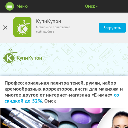
Меню
Омск
КупиКупон
Мобильное приложение
Загрузить
ещё удобнее
Профессиональная палитра теней, румян, набор
кремообразных корректоров, кисти для макияжа и
многое другое от интернет-магазина «Е-имне»
со
скидкой до 52%
. Омск