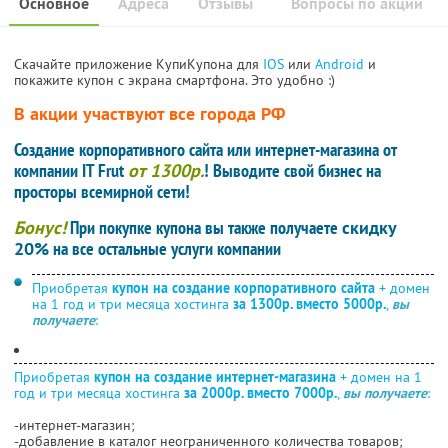
Основное
Адреса
Отзывы
Вопросы по акции
Скачайте приложение КупиКупона для
IOS
или
Android
и
покажите купон с экрана смартфона. Это удобно :)
В акции участвуют все города РФ
Создание корпоративного сайта или интернет-магазина от
компании IT Frut
от 1300р.
! Выводите свой бизнес на
просторы всемирной сети!
Бонус!
При покупке купона вы также получаете
скидку
20%
на все остальные услуги компании
Приобретая
купон на создание корпоративного сайта
+ домен
на 1 год и три месяца хостинга
за 1300р. вместо 5000р.
,
вы
получаете
:
Приобретая
купон на создание интернет-магазина
+ домен на 1
год и три месяца хостинга
за 2000р. вместо 7000р.
,
вы получаете
:
-интернет-магазин;
-добавление в каталог неограниченного количества товаров;