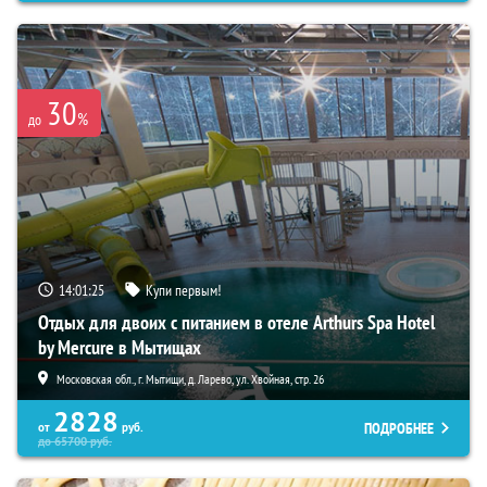
30
%
до
14:01:24
Купи первым!
Отдых для двоих с питанием в отеле Arthurs Spa Hotel
by Mercure в Мытищах
Московская обл., г. Мытищи, д. Ларево, ул. Хвойная, стр. 26
2828
ПОДРОБНЕЕ
от
руб.
до
65700
руб.