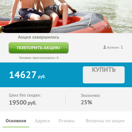
Акция завершилась
1
ПОВТОРИТЬ АКЦИЮ
Купили:
Человек проголосовало: 0
КУПИТЬ
14627
руб.
Цена без скидки:
Экономия:
19500
25%
руб.
Основное
Адреса
Отзывы
Вопросы по акции