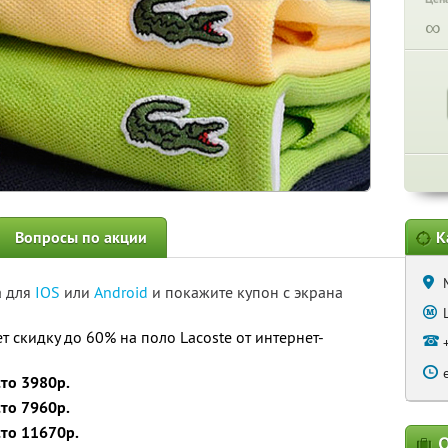
∞
Вопросы по акции
К
а для
IOS
или
Android
и покажите купон с экрана
 скидку до 60% на поло Lacoste от интернет-
сто 3980р.
сто 7960р.
сто 11670р.
О