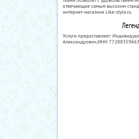
ткани позволят с удовольствием но
отвечающие самым высоким станда
интернет-магазине Like-style.ru.
Леген
Услуги предоставляет: Индивиду
Александрович,
ИНН 7728835966