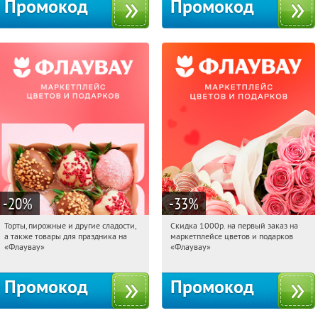
Промокод
Промокод
-20
%
-33
%
Торты, пирожные и другие сладости,
Скидка 1000р. на первый заказ на
00:00:43
Получили:
6
00:00:43
Получили:
18
а также товары для праздника на
маркетплейсе цветов и подарков
Россия
Россия
«Флаувау»
«Флаувау»
Промокод
Промокод