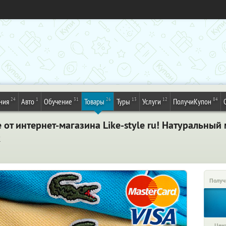
24
1
31
26
13
12
84
ния
Авто
Обучение
Товары
Туры
Услуги
ПолучиКупон
 от интернет-магазина Like-style ru! Натуральны
к
Получ
Цена