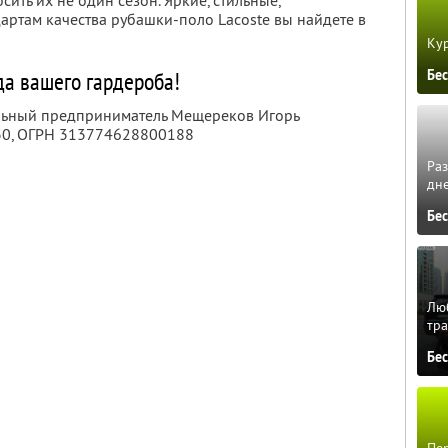
сить их не один сезон. Яркие, стильные,
ртам качества рубашки-поло Lacoste вы найдете в
Кур
Бе
да вашего гардероба!
альный предприниматель Мещереков Игорь
30
, ОГРН 313774628800188
Ра
дне
Бе
Люб
тра
Бе