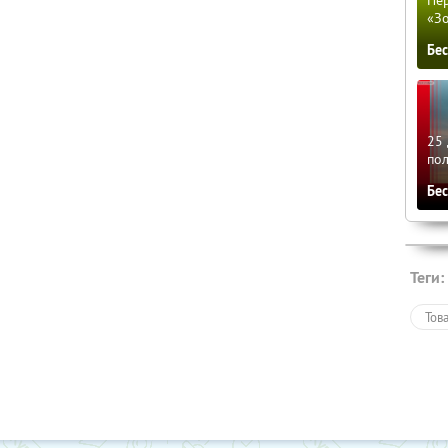
Пер
«З
Бе
25 
по
Бе
Теги:
Тов