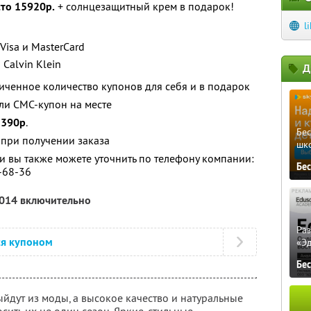
сто 15920р.
+ солнцезащитный крем в подарок!
l
Visa и MasterCard
Calvin Klein
Д
ченное количество купонов для себя и в подарок
ли СМС-купон на месте
-
390р
.
Бе
 при получении заказа
шк
 вы также можете уточнить по телефону компании:
Бе
7-68-36
2014 включительно
Ра
ся купоном
«Э
Бе
ыйдут из моды, а высокое качество и натуральные