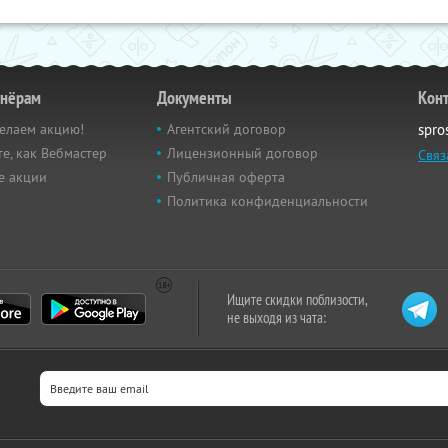
тнёрам
Документы
Кон
елаем акцию!
Агентский договор
spro
е, как Вебмастер
Лицензионный договор
Связ
е акции
Публичная оферта
Политика конфиденциальности
Ищите скидки поблизости,
не выходя из чата: