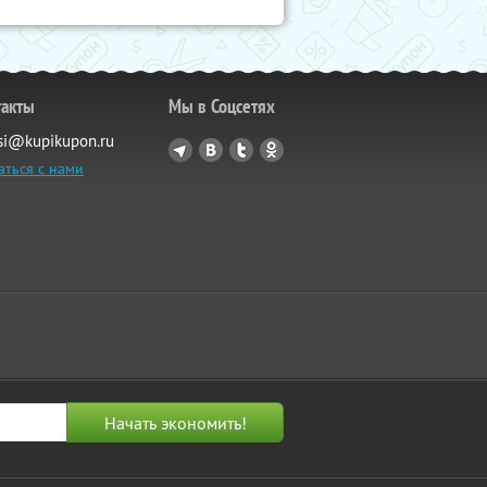
такты
Мы в Соцсетях
si@kupikupon.ru
аться с нами