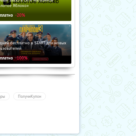
вый заказ в сети магазинов
олотое Яблоко»
сплатно
-20%
дней бесплатно в START для новых
льзователей
сплатно
-100%
ары
ПолучиКупон