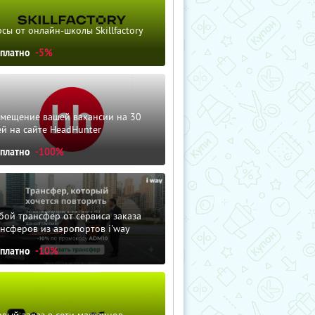
сы от онлайн-школы Skillfactory
сплатно
-5%
змещение вашей вакансии на 30
й на сайте HeadHunter
сплатно
-100%
ой трансфер от сервиса заказа
нсферов из аэропортов i'way
сплатно
-10%