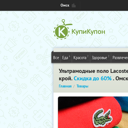
Омск
6
2
2
Все
Еда
Красота
Здоровье
Развлече
Ультрамодные поло Lacoste
крой.
Скидка до 60%
. Омс
Главная
Товары