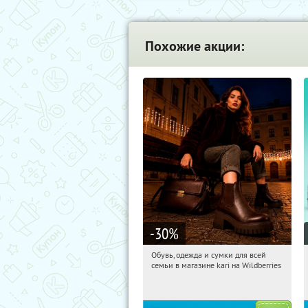
Похожие акции:
-30
%
Обувь, одежда и сумки для всей
00:00:43
Получили:
30
семьи в магазине kari на Wildberries
Россия