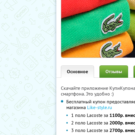
Основное
Отзывы
Скачайте приложение КупиКупон
смартфона. Это удобно :)
Бесплатный купон предоставляет
магазина
Like-style.ru
1 поло Lacoste за
1100р. вме
2 поло Lacoste за
2000р. вме
3 поло Lacoste за
2700р. вме