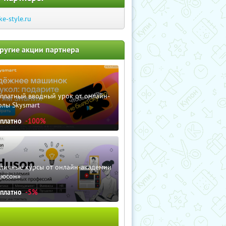
ike-style.ru
ругие акции партнера
сплатный вводный урок от онлайн-
олы Skysmart
сплатно
-100%
зличные курсы от онлайн-академии
дюсон»
сплатно
-5%