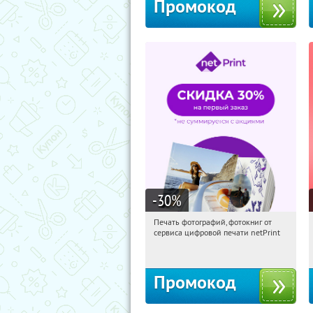
Промокод
-30
%
Печать фотографий, фотокниг от
00:00:43
Получили:
4
сервиса цифровой печати netPrint
Россия
Промокод