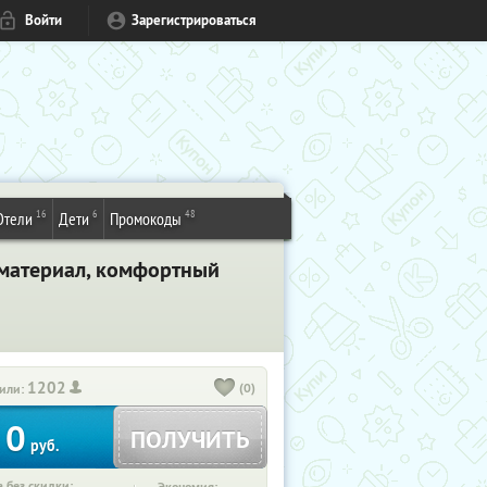
Войти
Зарегистрироваться
16
6
48
Отели
Дети
Промокоды
й материал, комфортный
1202
(0)
или:
0
ПОЛУЧИТЬ
руб.
 без скидки: