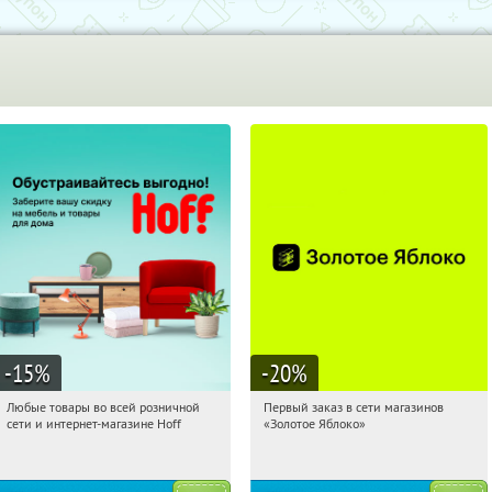
-15
%
-20
%
Любые товары во всей розничной
Первый заказ в сети магазинов
00:00:43
Получили:
83
00:00:43
Получи первым!
сети и интернет-магазине Hoff
«Золотое Яблоко»
Москва, 1-й Волоколамский проезд,
Россия
10с1