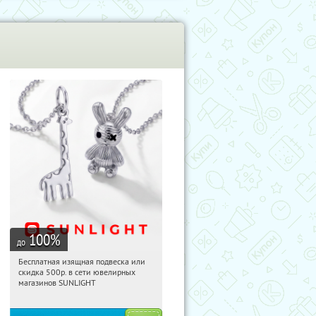
100
%
до
Бесплатная изящная подвеска или
00:00:43
Получили:
73
скидка 500р. в сети ювелирных
Россия
магазинов SUNLIGHT