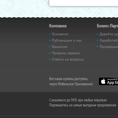
Компания
Бизнес-Пар
Основное
Давайте сд
Публикации о нас
Заработайт
Вакансии
Прошедши
Правила сервиса
Ответы на вопросы
Все наши купоны доступны
через Мобильное Приложение:
Сэкономьте до 90% при любых покупках
Подпишитесь на самые выгодные предложения