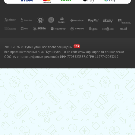
2010-2026 © КупиКупон. Все права защищены.
Все права на товарный знак "КупиКупон" и на сайт www.kupikupon.ru принадлежат
OOO «Агентство цифровых решений» ИНН 7705523387, ОГРН 1127747063212