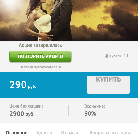
Акция завершилась
41
ПОВТОРИТЬ АКЦИЮ
Купили:
Человек проголосовало: 0
КУПИТЬ
290
руб.
Цена без скидки:
Экономия:
2900
90%
руб.
Основное
Адреса
Отзывы
Вопросы по акции