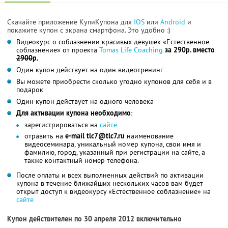
Скачайте приложение КупиКупона для
IOS
или
Android
и
покажите купон с экрана смартфона. Это удобно :)
Видеокурс о соблазнении красивых девушек «Естественное
соблазнение» от проекта
Tomas Life Coaching
за 290р. вместо
2900
р.
Один купон действует на один видеотренинг
Вы можете приобрести сколько угодно купонов для себя и в
подарок
Один купон действует на одного человека
Для активации купона необходимо
:
зарегистрироваться на
сайте
отравить на
e-mail tlc7@tlc7.ru
наименование
видеосеминара, уникальный номер купона, свои имя и
фамилию, город, указанный при регистрации на сайте, а
также контактный номер телефона.
После оплаты и всех выполненных действий по активации
купона в течение ближайших нескольких часов вам будет
открыт доступ к видеокурсу «Естественное соблазнение» на
сайте
Купон действителен по 30 апреля 2012 включительно