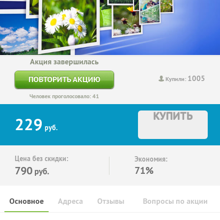
Акция завершилась
1005
ПОВТОРИТЬ АКЦИЮ
Купили:
Человек проголосовало: 41
КУПИТЬ
229
руб.
Цена без скидки:
Экономия:
790
71%
руб.
Основное
Адреса
Отзывы
Вопросы по акции