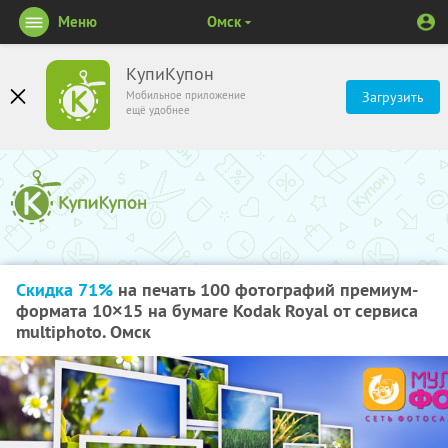
Меню
Омск
КупиКупон
Мобильное приложение
Загрузить
ещё удобнее
Скидка 71%
на печать 100 фотографий премиум-
формата 10×15 на бумаге Kodak Royal от сервиса
multiphoto. Омск