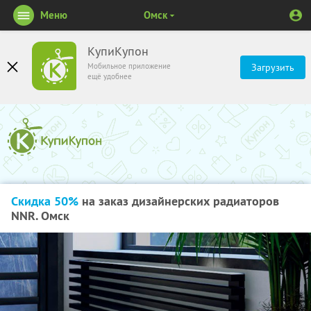
Меню
Омск
КупиКупон
Мобильное приложение
Загрузить
ещё удобнее
Скидка 50%
на заказ дизайнерских радиаторов
NNR. Омск