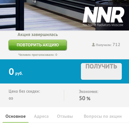
Акция завершилась
712
ПОВТОРИТЬ АКЦИЮ
Получили:
Человек проголосовало: 0
ПОЛУЧИТЬ
0
руб.
Цена без скидки:
Экономия:
∞
50
%
Основное
Адреса
Отзывы
Вопросы по акции