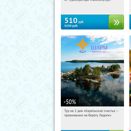
Сенная площадь
510
руб.
5190
руб.
-50
%
Тур на 2 дня «Карельское счастье —
15:30:07
Купили:
39
проживание на берегу Ладоги»
Достоевская