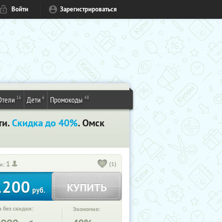
Войти
Зарегистрироваться
16
6
48
Отели
Дети
Промокоды
ти.
Скидка до 40%
. Омск
1
(1)
и:
1200
КУПИТЬ
руб.
 без скидки:
Экономия: