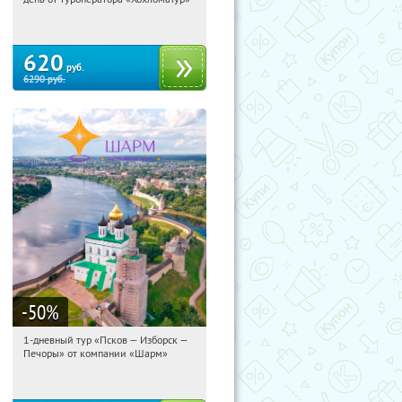
Сенная площадь
620
руб.
6290
руб.
-50
%
1-дневный тур «Псков — Изборск —
15:30:07
Купили:
12
Печоры» от компании «Шарм»
Достоевская