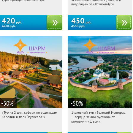
Сенная площадь
Сенная площадь
водопады» от «ХохломаТур»
420
450
руб.
руб.
4230
руб.
4550
руб.
-50
%
-50
%
«Тур на 2 дня: сафари по водопадам
1-дневный тур «Великий Новгород
15:30:07
Купили:
6
15:30:07
Купили:
22
Карелии и парк “Рускеала"»
— сердце земли русской» от
Достоевская
Достоевская
компании «Шарм»