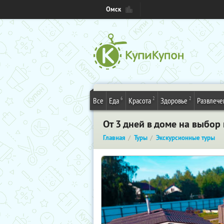
Омск
6
2
2
Все
Еда
Красота
Здоровье
Развлече
От 3 дней в доме на выбор
Главная
Туры
Экскурсионные туры