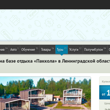
24
1
31
26
13
12
84
ния
Авто
Обучение
Товары
Туры
Услуги
ПолучиКупон
 на базе отдыха «Паккола» в Ленинградской облас
Купил
от
Цена