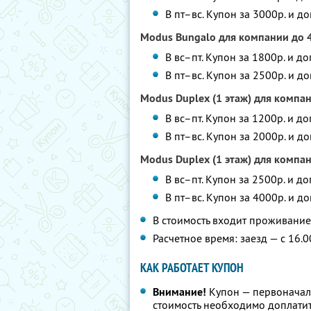
В пт–вс. Купон за 3000р. и д
Modus Bungalo для компании до 
В вс–пт. Купон за 1800р. и д
В пт–вс. Купон за 2500р. и д
Modus Duplex (1 этаж) для компан
В вс–пт. Купон за 1200р. и д
В пт–вс. Купон за 2000р. и д
Modus Duplex (1 этаж) для компан
В вс–пт. Купон за 2500р. и д
В пт–вс. Купон за 4000р. и д
В стоимость входит проживани
Расчетное время: заезд — с 16.0
КАК РАБОТАЕТ КУПОН
Внимание!
Купон — первоначал
стоимость необходимо доплатит