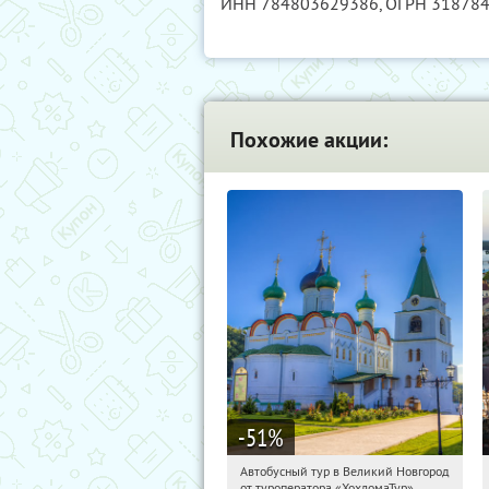
ИНН 784803629386
, ОГРН 31878
Похожие акции:
-51
%
Автобусный тур в Великий Новгород
15:30:07
Купили:
2
от туроператора «ХохломаТур»