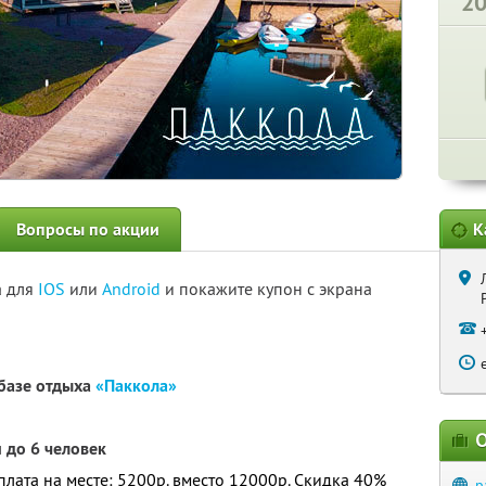
2
Вопросы по акции
К
а для
IOS
или
Android
и покажите купон с экрана
 базе отдыха
«Паккола»
О
 до 6 человек
оплата на месте: 5200р. вместо 12000р.
Скидка 40%
p