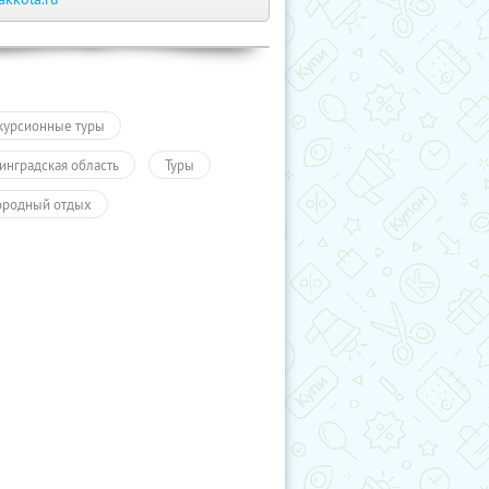
курсионные туры
инградская область
Туры
ородный отдых