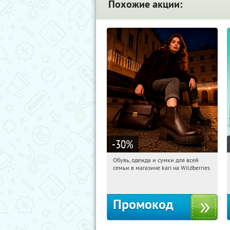
Похожие акции:
-30
%
Обувь, одежда и сумки для всей
09:01:36
Получили:
30
семьи в магазине kari на Wildberries
Россия
Промокод