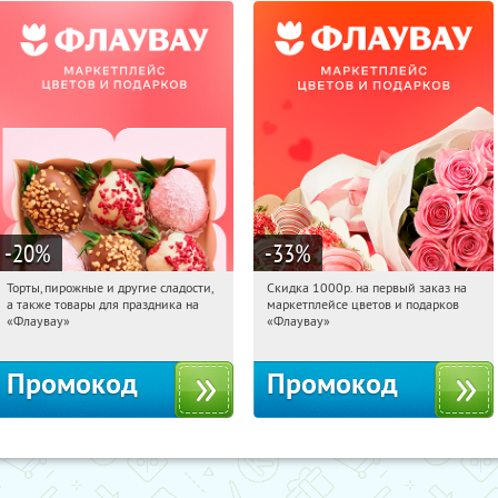
-20
%
-33
%
Торты, пирожные и другие сладости,
Скидка 1000р. на первый заказ на
09:01:36
Получили:
6
09:01:36
Получили:
18
а также товары для праздника на
маркетплейсе цветов и подарков
Россия
Россия
«Флаувау»
«Флаувау»
Промокод
Промокод