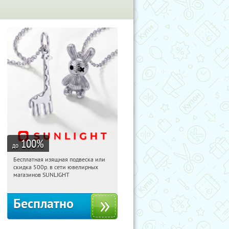
100
%
до
Бесплатная изящная подвеска или
09:01:36
Получили:
73
скидка 500р. в сети ювелирных
Россия
магазинов SUNLIGHT
Бесплатно