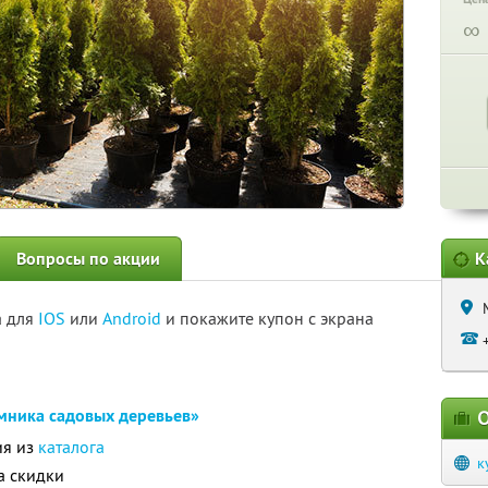
∞
Вопросы по акции
К
а для
IOS
или
Android
и покажите купон с экрана
мника садовых деревьев»
О
ия из
каталога
к
а скидки