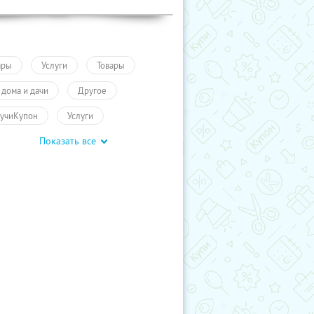
ары
Услуги
Товары
 дома и дачи
Другое
учиКупон
Услуги
Показать все