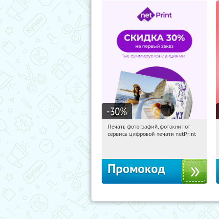
-30
%
Печать фотографий, фотокниг от
09:01:36
Получили:
4
сервиса цифровой печати netPrint
Россия
Промокод