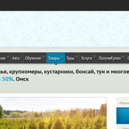
24
1
31
26
13
12
84
ния
Авто
Обучение
Товары
Туры
Услуги
ПолучиКупон
я, крупномеры, кустарники, бонсай, туи и много
а 50%
. Омск
Получ
Цена