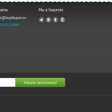
такты
Мы в Соцсетях
si@kupikupon.ru
аться с нами