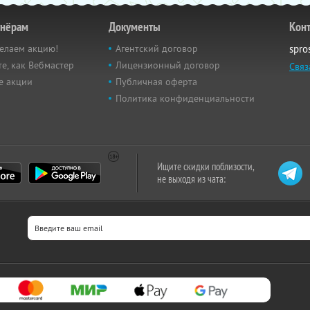
тнёрам
Документы
Кон
елаем акцию!
Агентский договор
spro
е, как Вебмастер
Лицензионный договор
Связ
е акции
Публичная оферта
Политика конфиденциальности
Ищите скидки поблизости,
не выходя из чата: