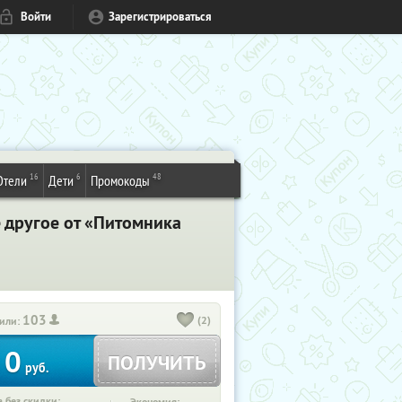
Войти
Зарегистрироваться
16
6
48
Отели
Дети
Промокоды
е другое от «Питомника
103
(2)
или:
0
ПОЛУЧИТЬ
руб.
 без скидки: