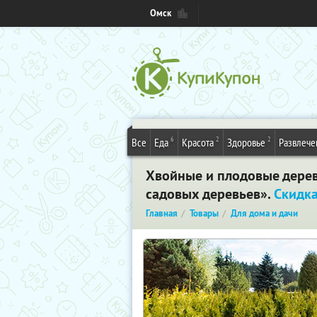
Омск
6
2
2
Все
Еда
Красота
Здоровье
Развлече
Хвойные и плодовые деревь
садовых деревьев».
Скидк
Главная
Товары
Для дома и дачи