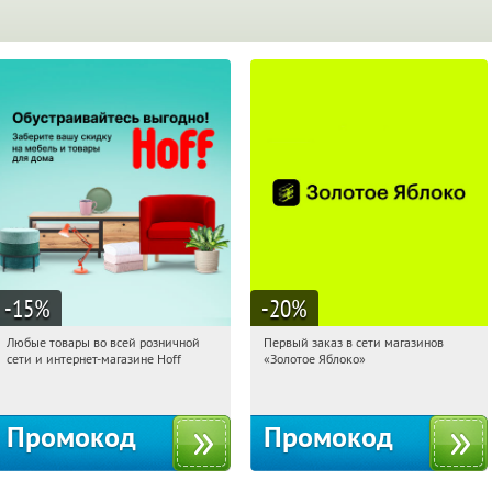
-15
%
-20
%
Любые товары во всей розничной
Первый заказ в сети магазинов
09:01:36
Получили:
83
09:01:36
Получи первым!
сети и интернет-магазине Hoff
«Золотое Яблоко»
Москва, 1-й Волоколамский проезд,
Россия
10с1
Промокод
Промокод