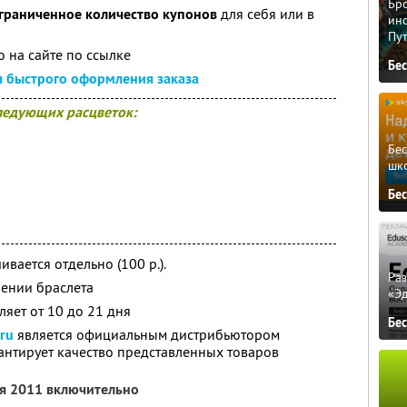
Бро
граниченное количество купонов
для себя или в
ино
Пу
 на сайте по ссылке
Бе
я быстрого оформления заказа
следующих расцветок:
Бе
шк
Бе
вается отдельно (100 р.).
Ра
чении браслета
«Э
ляет от 10 до 21 дня
Бе
ru
является официальным дистрибьютором
антирует качество представленных товаров
ря 2011 включительно