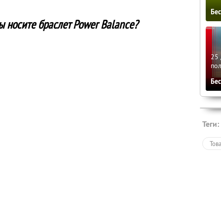
Бе
ы носите браслет Power Balance?
25 
по
Бе
Теги:
Тов