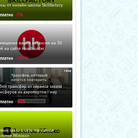
сы от онлайн-школы Skillfactory
сплатно
-5%
змещение вашей вакансии на 30
й на сайте HeadHunter
сплатно
-100%
ой трансфер от сервиса заказа
нсферов из аэропортов i'way
сплатно
-10%
вый заказ в сети магазинов
олотое Яблоко»