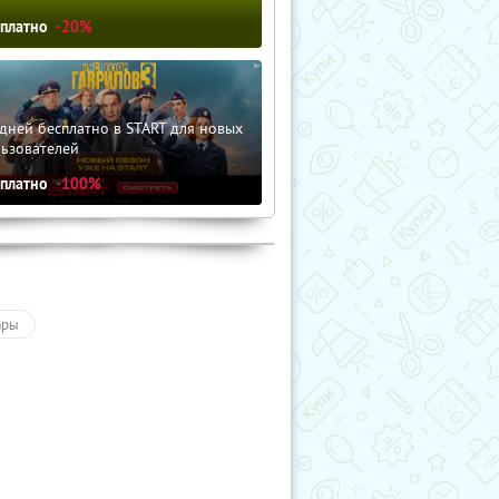
сплатно
-20%
дней бесплатно в START для новых
льзователей
сплатно
-100%
ары