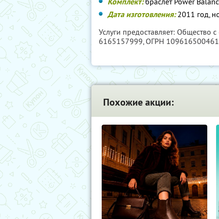
Комплект:
браслет Power Balanc
Дата изготовления:
2011 год, н
Услуги предоставляет: Общество с
6165157999
, ОГРН 10961650046
Похожие акции: