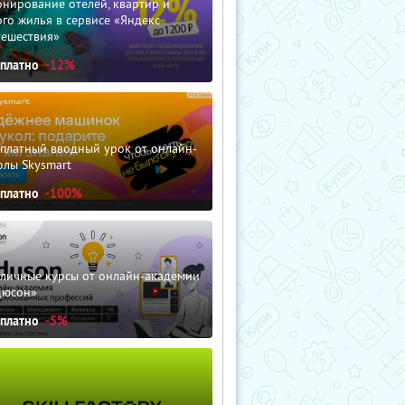
нирование отелей, квартир и
го жилья в сервисе «Яндекс
тешествия»
сплатно
-12%
сплатный вводный урок от онлайн-
олы Skysmart
сплатно
-100%
зличные курсы от онлайн-академии
дюсон»
сплатно
-5%