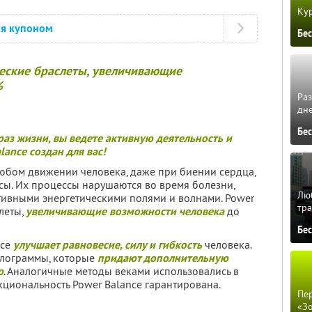
Кур
ся купоном
Бе
ческие браслеты, увеличивающие
%
Ра
дне
Бе
аз жизни, вы ведете
активную деятельность и
lance создан для вас!
 любом движении человека, даже при биении сердца,
сы. Их процессы нарушаются во время болезни,
Люб
ативными энергетическими полями и волнами. Power
тра
леты,
увеличивающие возможности человека
до
Бе
nce
улучшает равновесие, силу и гибкость
человека.
голограммы, которые
придают дополнительную
ю
. Аналогичные методы веками использовались в
кциональность Power Balance гарантирована.
Пер
«З