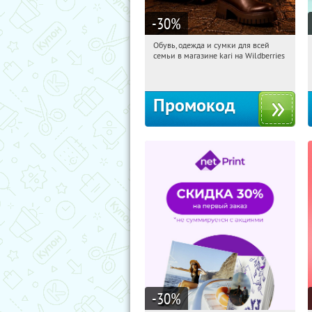
-30
%
Обувь, одежда и сумки для всей
20:25:57
Получили:
31
семьи в магазине kari на Wildberries
Россия
Промокод
-30
%