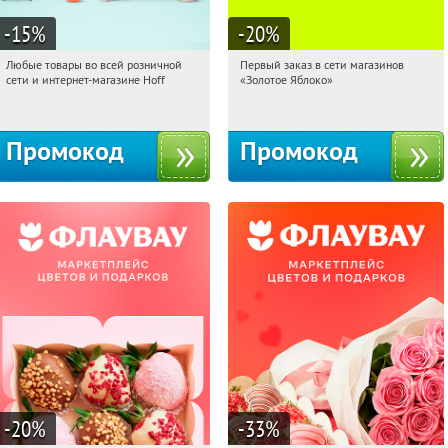
-15
%
-20
%
Любые товары во всей розничной
Первый заказ в сети магазинов
20:25:57
Получили:
83
20:25:57
Получи первым!
сети и интернет-магазине Hoff
«Золотое Яблоко»
Москва, 1-й Волоколамский проезд,
Россия
10с1
Промокод
Промокод
-20
%
-33
%