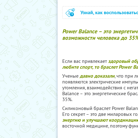
Узнай, как воспользовать
Power Balance – это энергети
возможности человека до 35
Если вас привлекает
здоровый обр
любите спорт, то браслет Power Ba
Ученые
давно доказали
, что при
появляются электрические импуль
утомления, взаимодействия с нег
Balance – это энергетические брас
35%.
Силиконовый браслет Power Bala
Его секрет – это две миларовых 
энергию и улучшают координаци
восточной медицине, поэтому фун