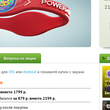
2
Вопросы по акции
Д
а для
IOS
или
Android
и покажите купон с экрана
Бро
пол
РФ
Пу
 вместо 1799 р.
Бе
Balance
за 879 р. вместо 2199 р.
у после покупки