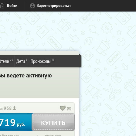
Войти
Зарегистрироваться
16
6
48
Отели
Дети
Промокоды
вы ведете активную
938
(0)
и:
719
КУПИТЬ
руб.
 без скидки: