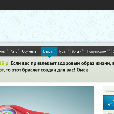
24
1
31
27
13
12
84
ния
Авто
Обучение
Товары
Туры
Услуги
ПолучиКупон
19 р.
Если вас привлекает здоровый образ жизни, 
т, то этот браслет создан для вас! Омск
Купил
от
Цена