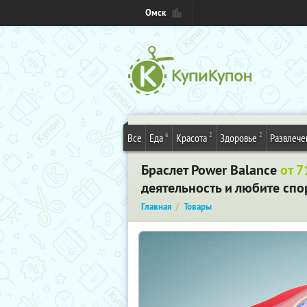
Омск
6
2
2
Все
Еда
Красота
Здоровье
Развлече
Браслет Power Balance
от 7
деятельность и любите спор
Главная
Товары