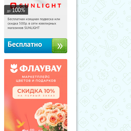
100
%
до
Бесплатная изящная подвеска или
20:25:57
Получили:
74
скидка 500р. в сети ювелирных
Россия
магазинов SUNLIGHT
Бесплатно