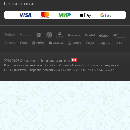
Принимаем к оплате:
2010-2026 © КупиКупон. Все права защищены.
Все права на товарный знак "КупиКупон" и на сайт www.kupikupon.ru принадлежат
OOO «Агентство цифровых решений» ИНН 7705523387, ОГРН 1127747063212