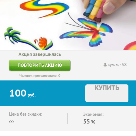
Акция завершилась
58
ПОВТОРИТЬ АКЦИЮ
Купили:
Человек проголосовало: 0
КУПИТЬ
100
руб.
Цена без скидки:
Экономия:
∞
55
%