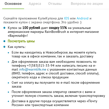
Основное
Адреса
Отзывы
Вопросы по акции
Скачайте приложение КупиКупона для
IOS
или
Android
и
покажите купон с экрана смартфона. Это удобно :)
Купон за
100 рублей
дает
скидку 55%
на уникальные
американские маркеры RainBowBrush в интернет-магазине
«Вармлайф»!
Посмотреть цены
Как купить:
Если вы находитесь в Новосибирске, вы можете купить
товар как в офисе компании, так и заказать доставку
Для оформления заказа вам необходимо позвонить по
телефону +7(383)315-33-94 или написать письмо на e-
mail
info@warmlife.me
с указанием контактных данных
(ФИО, телефон, адрес и способ доставки, способ оплаты),
секретного кода и списка продукции
Счет на оплату вы получаете по e-mail после оформления
заказа
После оформления заказа оператор свяжется с вами и
уточнит полную стоимость заказа, включая транспортировку
Доставка в другие города осуществляется через «Почту
России» или транспортные компании