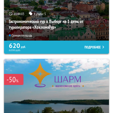
11:44:02
Купили:
5
Гастрономический тур в Выборг на 1 день от
туроператора «ХохломаТур»
Сенная площадь
620
ПОДРОБНЕЕ
руб.
6290
руб.
-50
%