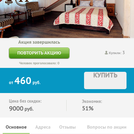
Акция завершилась
3
ПОВТОРИТЬ АКЦИЮ
Купили:
Человек проголосовало: 0
КУПИТЬ
460
от
руб.
Цена без скидки:
Экономия:
9000
51%
руб.
Основное
Адреса
Отзывы
Вопросы по акции