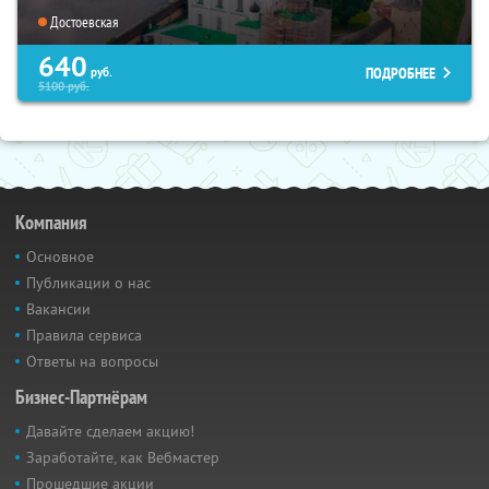
Достоевская
640
ПОДРОБНЕЕ
руб.
5100
руб.
Компания
Основное
Публикации о нас
Вакансии
Правила сервиса
Ответы на вопросы
Бизнес-Партнёрам
Давайте сделаем акцию!
Заработайте, как Вебмастер
Прошедшие акции