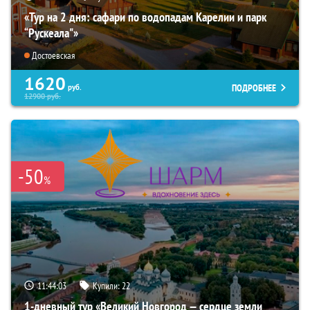
«Тур на 2 дня: сафари по водопадам Карелии и парк
“Рускеала"»
Достоевская
1620
ПОДРОБНЕЕ
руб.
12900
руб.
-50
%
11:44:02
Купили:
22
1-дневный тур «Великий Новгород — сердце земли