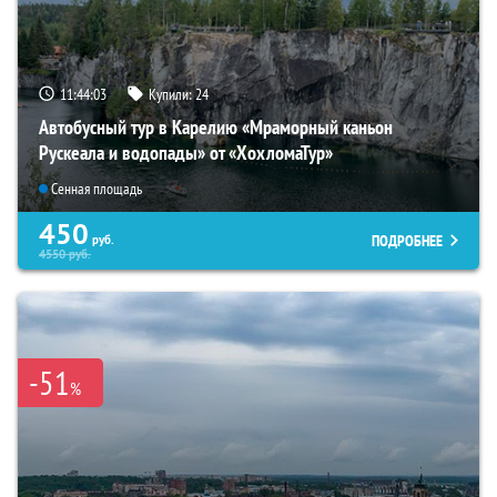
11:44:02
Купили:
24
Автобусный тур в Карелию «Мраморный каньон
Рускеала и водопады» от «ХохломаТур»
Сенная площадь
450
ПОДРОБНЕЕ
руб.
4550
руб.
-51
%