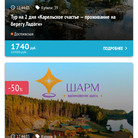
11:44:02
Купили:
39
Тур на 2 дня «Карельское счастье — проживание на
берегу Ладоги»
Достоевская
1740
ПОДРОБНЕЕ
руб.
13900
руб.
-50
%
11:44:02
Купили:
6