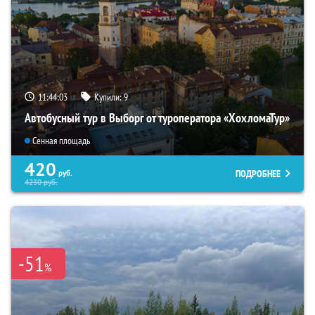
11:44:02
Купили:
9
Автобусный тур в Выборг от туроператора «ХохломаТур»
Сенная площадь
420
ПОДРОБНЕЕ
руб.
4230
руб.
-51
%