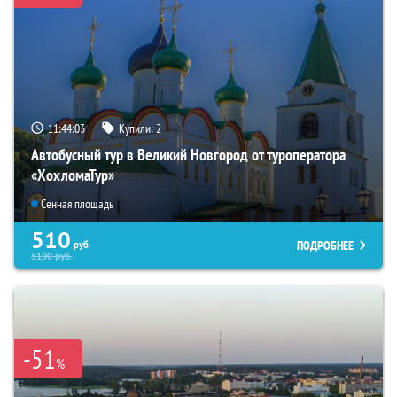
11:44:02
Купили:
2
Автобусный тур в Великий Новгород от туроператора
«ХохломаТур»
Сенная площадь
510
ПОДРОБНЕЕ
руб.
5190
руб.
-51
%