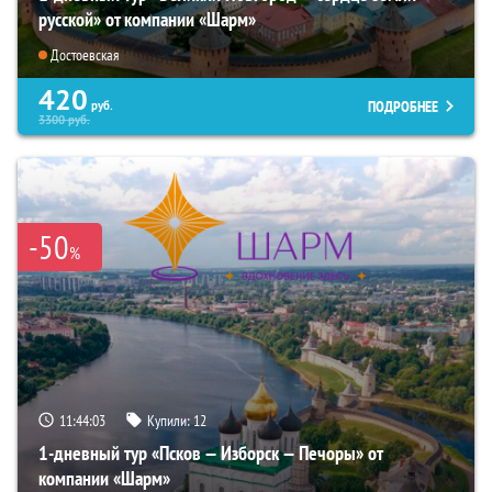
русской» от компании «Шарм»
Достоевская
420
ПОДРОБНЕЕ
руб.
3300
руб.
-50
%
11:44:02
Купили:
12
1-дневный тур «Псков — Изборск — Печоры» от
компании «Шарм»