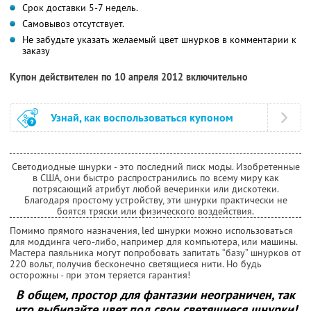
Срок доставки 5-7 недель.
Самовывоз отсутствует.
Не забудьте указать желаемый цвет шнурков в комментарии к
заказу
Купон действителен по 10 апреля 2012 включительно
Узнай, как воспользоваться купоном
Светодиодные шнурки - это последний писк моды. Изобретенные
в США, они быстро распространились по всему миру как
потрясающий атрибут любой вечеринки или дискотеки.
Благодаря простому устройству, эти шнурки практически не
боятся тряски или физического воздействия.
Помимо прямого назначения, led шнурки можно использоваться
для моддинга чего-либо, например для компьютера, или машины.
Мастера паяльника могут попробовать запитать “базу” шнурков от
220 вольт, получив бесконечно светящиеся нити. Но будь
осторожны - при этом теряется гарантия!
В общем, простор для фантазии неограничен, так
что выбирайте цвет под свои светящиеся шнурки!