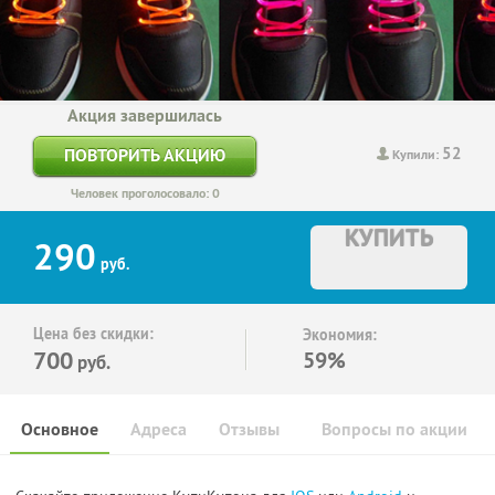
Акция завершилась
52
ПОВТОРИТЬ АКЦИЮ
Купили:
Человек проголосовало: 0
КУПИТЬ
290
руб.
Цена без скидки:
Экономия:
700
59%
руб.
Основное
Адреса
Отзывы
Вопросы по акции