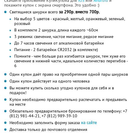
Скачайте приложение КупиКупона для
IOS
или
Android
и
покажите купон с экрана смартфона. Это удобно :)
Светящиеся шнурки всего
за 290р. вместо 700р.
На выбор 5 цветов - красный, желтый, оранжевый, зеленый,
розовый
В комплекте 2 шнурка, длина каждого ~60см
3 режима: свечение, частое мигание, редкое мигание
До 7 часов свечения от алкалиновой батарейки
Питание - 2 батарейки CR2032 (в комплекте)
Помните - чем больше раз изгибается шнурок, тем хуже его
свечение в нижней части, идеальное количество перегибов -
6
Один купон даёт право на приобретение одной пары шнурков
Один купон действует на одного человека
Вы можете купить сколько угодно купонов для себя и в
подарок!
Купон необходимо предварительно распечатать и предъявить
на месте
Обязательно предварительное бронирование по телефону: +7
(812) 981-44-21, +7 (812) 989-39-10
Необходимо заполнить форму заказа
на сайте
Доставка только до почтового отделения