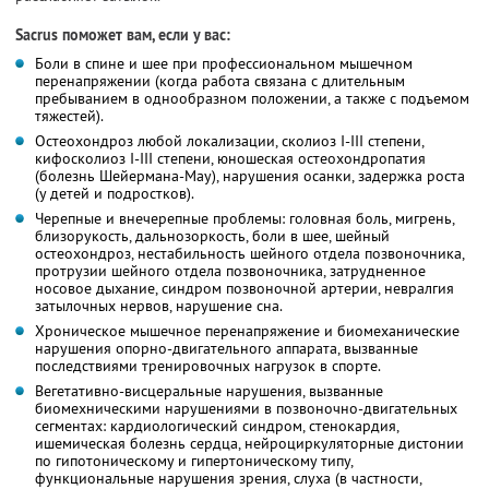
Sacrus поможет вам, если у вас:
Боли в спине и шее при профессиональном мышечном
перенапряжении (когда работа связана с длительным
пребыванием в однообразном положении, а также с подъемом
тяжестей).
Остеохондроз любой локализации, сколиоз I-III степени,
кифосколиоз I-III степени, юношеская остеохондропатия
(болезнь Шейермана-Мау), нарушения осанки, задержка роста
(у детей и подростков).
Черепные и внечерепные проблемы: головная боль, мигрень,
близорукость, дальнозоркость, боли в шее, шейный
остеохондроз, нестабильность шейного отдела позвоночника,
протрузии шейного отдела позвоночника, затрудненное
носовое дыхание, синдром позвоночной артерии, невралгия
затылочных нервов, нарушение сна.
Хроническое мышечное перенапряжение и биомеханические
нарушения опорно-двигательного аппарата, вызванные
последствиями тренировочных нагрузок в спорте.
Вегетативно-висцеральные нарушения, вызванные
биомехническими нарушениями в позвоночно-двигательных
сегментах: кардиологический синдром, стенокардия,
ишемическая болезнь сердца, нейроциркуляторные дистонии
по гипотоническому и гипертоническому типу,
функциональные нарушения зрения, слуха (в частности,