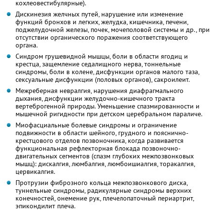
кохлеовестибулярные).
Дискинезия желчных путей, нарушение или изменение
функций бронхов и легких, желудка, кишечника, печени,
поджелудочной железы, почек, мочеполовой системы и др., при
отсутствии органического поражения соответствующего
органа.
Синдром грушевидной мышцы, боли в области ягодиц и
крестца, защемление седалищного нерва, тоннельные
синдромы, боли в колене, дисфункции органов малого таза,
сексуальные дисфункции (половых органов), сакроилеит.
Межреберная невралгия, нарушения диафрагмального
дыхания, дисфункции желудочно-кишечного тракта
вертеброгенной природы. Уменьшение спазмированности и
мышечной ригидности при детском церебральном параличе.
Миофасциальные болевые синдромы и ограничение
подвижности в области шейного, грудного и пояснично-
крестцового отделов позвоночника, когда развивается
функциональная рефлекторная блокада позвоночно-
двигательных сегментов (спазм глубоких межпозвонковых
мышц): дискалгия, люмбалгия, люмбоишиалгия, торакалгия,
цервикалгия.
Протрузии фиброзного кольца межпозвонкового диска,
туннельные синдромы, радикулярные синдромы верхних
конечностей, онемение рук, плечелопаточный периартрит,
эпикондилит плеча.