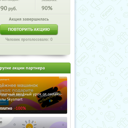
Экономия:
990
90%
руб.
Акция завершилась
ПОВТОРИТЬ АКЦИЮ
Человек проголосовало: 0
ругие акции партнера
сплатный вводный урок от онлайн-
олы Skysmart
сплатно
-100%