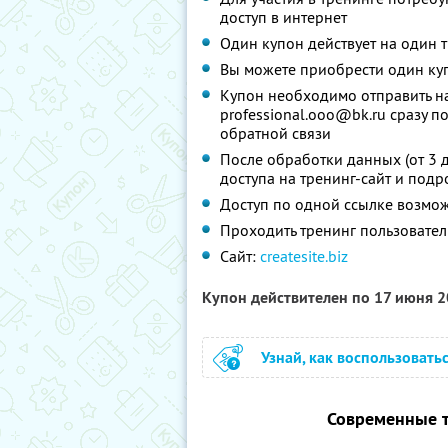
доступ в интернет
Один купон действует на один 
Вы можете приобрести один куп
Купон необходимо отправить на 
professional.ooo@bk.ru сразу по
обратной связи
После обработки данных (от 3 д
доступа на тренинг-сайт и под
Доступ по одной ссылке возмож
Проходить тренинг пользовател
Сайт:
createsite.biz
Купон действителен по 17 июня 
Узнай, как воспользовать
Современные т