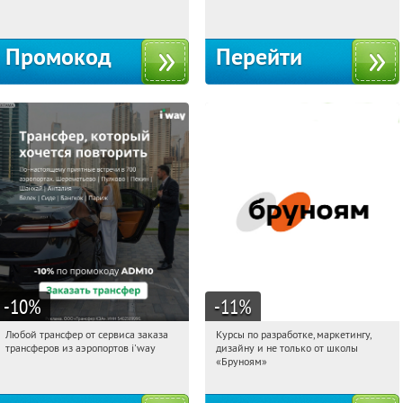
Россия
Россия
Промокод
Перейти
-10
%
-11
%
Любой трансфер от сервиса заказа
Курсы по разработке, маркетингу,
08:16:43
Получи первым!
08:16:43
Получи первым!
трансферов из аэропортов i'way
дизайну и не только от школы
Россия
Россия
«Бруноям»