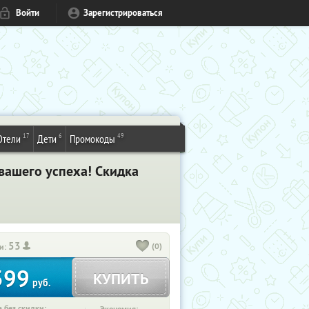
Войти
Зарегистрироваться
17
6
49
Отели
Дети
Промокоды
вашего успеха! Скидка
53
(0)
и:
399
КУПИТЬ
руб.
 без скидки: