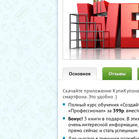
Основное
Отзывы
Скачайте приложение КупиКупон
смартфона. Это удобно :)
Полный курс обучения «Создайт
«Профессионал» за
399р
. вмес
Бонус!
3 книги в подарок. В эт
очень интересной информации, 
прямо сейчас и стать успешным
Для участия в тренинге потреб