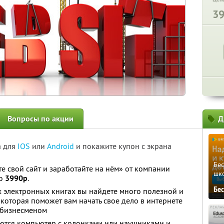
3
Вопросы по акции
Д
а для
IOS
или
Android
и покажите купон с экрана
Бе
е свой сайт и заработайте на нём» от компании
шк
то
3990р
.
Бе
их электронных книгах вы найдете много полезной и
которая поможет вам начать свое дело в интернете
 бизнесменом
уются компьютер с колонками или наушниками и