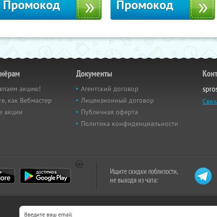
Промокод
Промокод
тнёрам
Документы
Кон
елаем акцию!
Агентский договор
spro
е, как Вебмастер
Лицензионный договор
Связ
е акции
Публичная оферта
Политика конфиденциальности
Ищите скидки поблизости,
не выходя из чата: