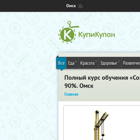
Омск
6
2
2
Все
Еда
Красота
Здоровье
Развлече
Полный курс обучения «Соз
90%. Омск
Главная