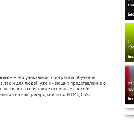
тра
Бе
Пер
«З
Бе
 нем!»
— это уникальная программа обучения,
в, так и для людей уже имеющих представление о
25 
а включает в себя также основные способы
по
иентов на ваш ресурс, книги по HTML, CSS.
Бе