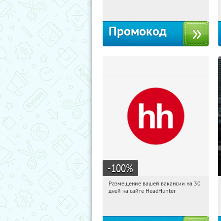
Россия
Промокод
-100
%
Размещение вашей вакансии на 30
08:16:43
Получи первым!
дней на сайте HeadHunter
Россия