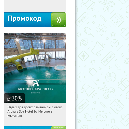
Россия
Промокод
30
%
до
Отдых для двоих с питанием в отеле
08:16:43
Купи первым!
Arthurs Spa Hotel by Mercure в
Московская обл., г. Мытищи, д.
Мытищах
Ларево, ул. Хвойная, стр. 26