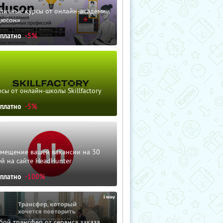
зличные курсы от онлайн-академии
дюсон»
сплатно
-5%
сы от онлайн-школы Skillfactory
сплатно
-5%
змещение вашей вакансии на 30
й на сайте HeadHunter
сплатно
-100%
ой трансфер от сервиса заказа