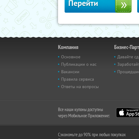
Перейти
Компания
Бизнес-Пар
Основное
Давайте сд
Публикации о нас
Заработайт
Вакансии
Прошедши
Правила сервиса
Ответы на вопросы
Все наши купоны доступны
через Мобильное Приложение:
Сэкономьте до 90% при любых покупках