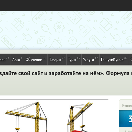
24
1
31
27
13
12
85
ния
Авто
Обучение
Товары
Туры
Услуги
ПолучиКупон
дайте свой сайт и заработайте на нём». Формула 
Купил
Цена