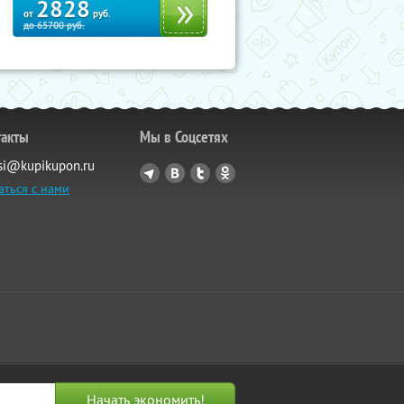
2828
от
руб.
до
65700
руб.
такты
Мы в Соцсетях
si@kupikupon.ru
аться с нами