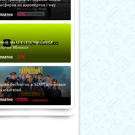
нсферов из аэропортов i'way
сплатно
-10%
вый заказ в сети магазинов
олотое Яблоко»
сплатно
-20%
дней бесплатно в START для новых
льзователей
сплатно
-100%