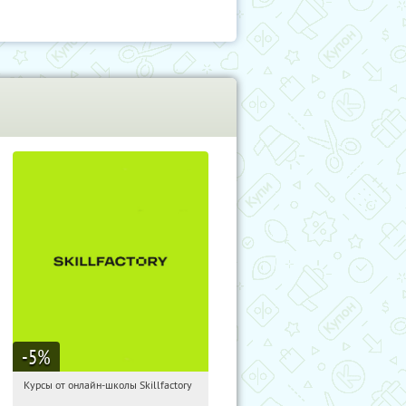
-5
%
Курсы от онлайн-школы Skillfactory
08:16:43
Получи первым!