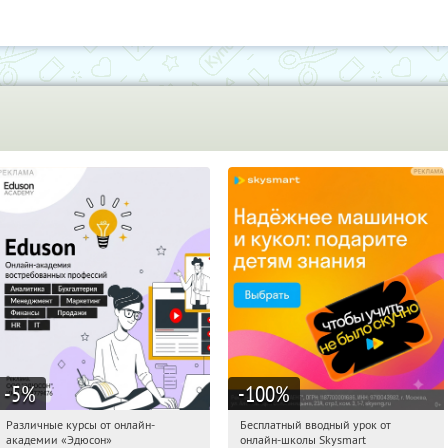
-5
%
-100
%
Различные курсы от онлайн-
Бесплатный вводный урок от
08:16:43
Получили:
2
08:16:43
Получи первым!
академии «Эдюсон»
онлайн-школы Skysmart