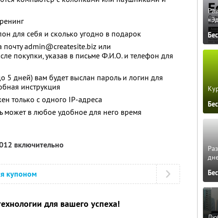
Ра
«Э
тренинг
он для себя и сколько угодно в подарок
Бе
почту admin@createsite.biz или
сле покупки, указав в письме Ф.И.О. и телефон для
о 5 дней) вам будет выслан пароль и логин для
робная инструкция
Кур
ен только с одного IP-адреса
Бе
ь может в любое удобное для него время
2012 включительно
Ра
дне
Бе
ся купоном
ехнологии для вашего успеха!
Люб