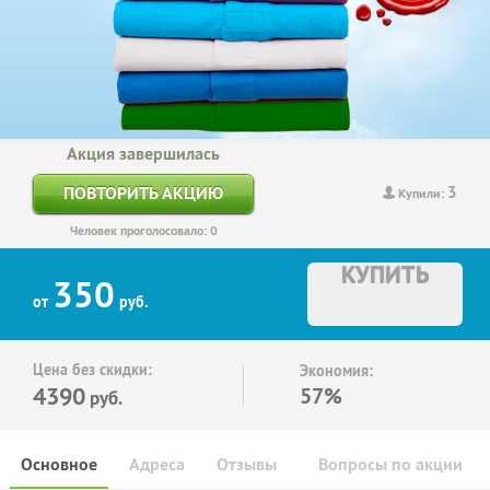
Акция завершилась
3
ПОВТОРИТЬ АКЦИЮ
Купили:
Человек проголосовало: 0
КУПИТЬ
350
от
руб.
Цена без скидки:
Экономия:
4390
57%
руб.
Основное
Адреса
Отзывы
Вопросы по акции