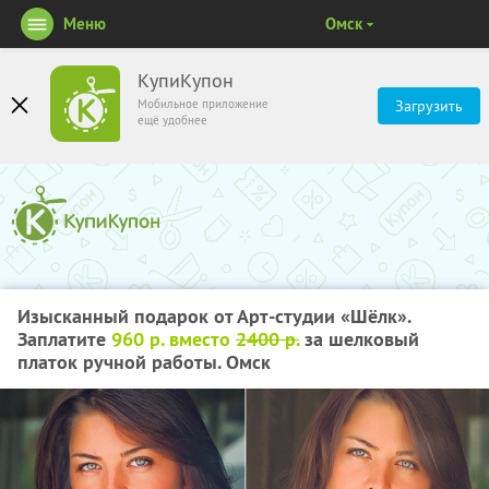
Меню
Омск
КупиКупон
Мобильное приложение
Загрузить
ещё удобнее
Изысканный подарок от Арт-студии «Шёлк».
Заплатите
960 р. вместо
2400 р.
за шелковый
платок ручной работы. Омск