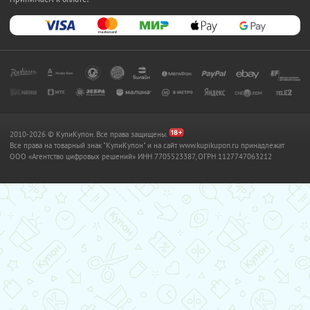
2010-2026 © КупиКупон. Все права защищены.
Все права на товарный знак "КупиКупон" и на сайт www.kupikupon.ru принадлежат
OOO «Агентство цифровых решений» ИНН 7705523387, ОГРН 1127747063212