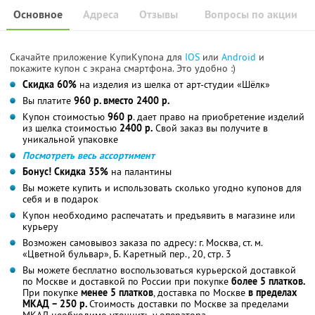
Основное
Адреса
Отзывы
Вопросы по акции
Скачайте приложение КупиКупона для
IOS
или
Android
и
покажите купон с экрана смартфона. Это удобно :)
Скидка 60%
на изделия из шелка от арт-студии «Шёлк»
Вы платите
960 р. вместо 2400 р.
Купон стоимостью
960 р
. дает право на приобретение изделий
из шелка стоимостью
2400 р.
Свой заказ вы получите в
уникальной упаковке
Посмотреть весь ассортимент
Бонус! Скидка 35%
на палантины
Вы можете купить и использовать сколько угодно купонов для
себя и в подарок
Купон необходимо распечатать и предъявить в магазине или
курьеру
Возможен самовывоз заказа по адресу: г. Москва, ст. м.
«Цветной бульвар», Б. Каретный пер., 20, стр. 3
Вы можете бесплатно воспользоваться курьерской доставкой
по Москве и доставкой по России при покупке
более 5 платков.
При покупке
менее 5 платков
, доставка по Москве
в пределах
МКАД – 250 р.
Стоимость доставки по Москве за пределами
МКАД необходимо уточнить у оператора