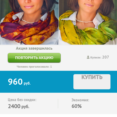
Акция завершилась
207
ПОВТОРИТЬ АКЦИЮ
Купили:
Человек проголосовало: 1
КУПИТЬ
960
руб.
Цена без скидки:
Экономия:
2400
60%
руб.