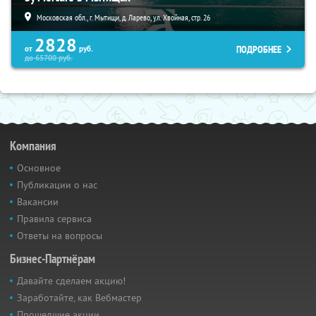
Московская обл., г. Мытищи, д. Ларево, ул. Хвойная, стр. 26
2828
ПОДРОБНЕЕ
от
руб.
до
65700
руб.
Компания
Основное
Публикации о нас
Вакансии
Правила сервиса
Ответы на вопросы
Бизнес-Партнёрам
Давайте сделаем акцию!
Заработайте, как Вебмастер
Прошедшие акции