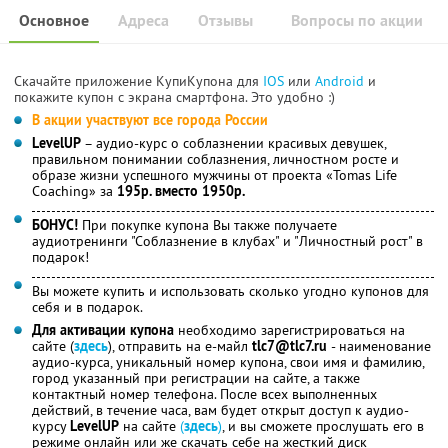
Основное
Адреса
Отзывы
Вопросы по акции
Скачайте приложение КупиКупона для
IOS
или
Android
и
покажите купон с экрана смартфона. Это удобно :)
В акции участвуют все города России
LevelUP
– аудио-курс о соблазнении красивых девушек,
правильном понимании соблазнения, личностном росте и
образе жизни успешного мужчины от проекта «Tomas Life
Coaching» за
195р. вместо 1950р.
БОНУС!
При покупке купона Вы также получаете
аудиотренинги "Соблазнение в клубах" и "Личностный рост" в
подарок!
Вы можете купить и использовать сколько угодно купонов для
себя и в подарок.
Для активации купона
необходимо зарегистрироваться на
сайте (
здесь
), отправить на е-майл
tlc7@tlc7.ru
- наименование
аудио-курса, уникальный номер купона, свои имя и фамилию,
город указанный при регистрации на сайте, а также
контактный номер телефона. После всех выполненных
действий, в течение часа, вам будет открыт доступ к аудио-
курсу
LevelUP
на сайте
(
здесь
)
, и вы сможете прослушать его в
режиме онлайн или же скачать себе на жесткий диск