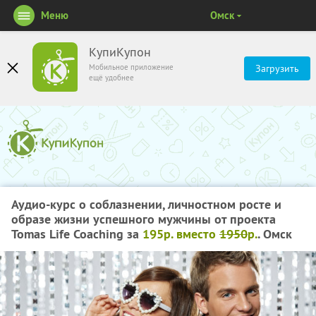
Меню
Омск
КупиКупон
Мобильное приложение
Загрузить
ещё удобнее
Аудио-курс о соблазнении, личностном росте и
образе жизни успешного мужчины от проекта
Tomas Life Coaching за
195р. вместо
1950
р.
. Омск