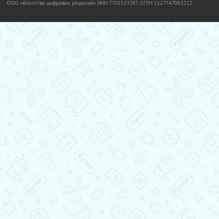
OOO «Агентство цифровых решений» ИНН 7705523387, ОГРН 1127747063212