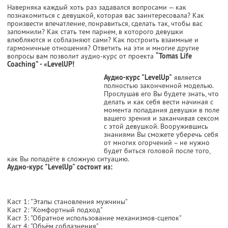
Наверняка каждый хоть раз задавался вопросами — как
познакомиться с девушкой, которая вас заинтересовала? Как
произвести впечатление, понравиться, сделать так, чтобы вас
запомнили? Как стать тем парнем, в которого девушки
влюбляются и соблазняют сами? Как построить взаимные и
гармоничные отношения? Ответить на эти и многие другие
вопросы вам позволит аудио-курс от проекта
“Tomas Life
Coaching” - «LevelUP!
Аудио-курс "LevelUp"
является
полностью законченной моделью.
Прослушав его Вы будете знать, что
делать и как себя вести начиная с
момента попадания девушки в поле
вашего зрения и заканчивая сексом
с этой девушкой. Вооружившись
знаниями Вы сможете уберечь себя
от многих огорчений – не нужно
будет биться головой после того,
как Вы попадёте в сложную ситуацию.
Аудио-курс "LevelUp" состоит из:
Каст 1: "Этапы становления мужчины"
Каст 2: "Комфортный подход"
Каст 3: "Обратное использование механизмов-сцепок"
Каст 4: "Объём соблазнения"