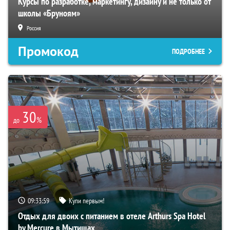
Курсы по разработке, маркетингу, дизайну и не только от
школы «Бруноям»
Россия
Промокод
ПОДРОБНЕЕ
30
%
до
09:33:58
Купи первым!
Отдых для двоих с питанием в отеле Arthurs Spa Hotel
by Mercure в Мытищах