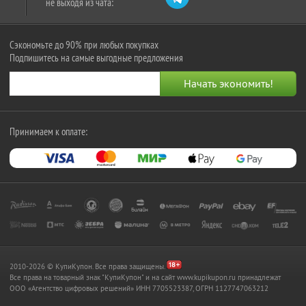
не выходя из чата:
Сэкономьте до 90% при любых покупках
Подпишитесь на самые выгодные предложения
Принимаем к оплате:
2010-2026 © КупиКупон. Все права защищены.
Все права на товарный знак "КупиКупон" и на сайт www.kupikupon.ru принадлежат
OOO «Агентство цифровых решений» ИНН 7705523387, ОГРН 1127747063212