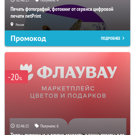
Печать фотографий, фотокниг от сервиса цифровой
печати netPrint
Россия
Промокод
ПОДРОБНЕЕ
-20
%
02:46:14
Получили:
6
Торты, пирожные и другие сладости, а также товары для