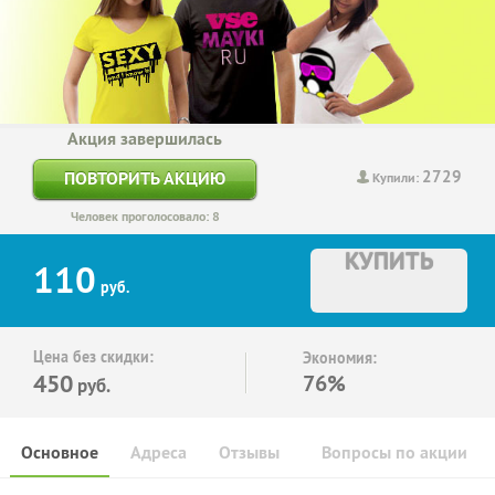
Акция завершилась
2729
ПОВТОРИТЬ АКЦИЮ
Купили:
Человек проголосовало: 8
КУПИТЬ
110
руб.
Цена без скидки:
Экономия:
450
76%
руб.
Основное
Адреса
Отзывы
Вопросы по акции