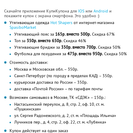
Скачайте приложение КупиКупона для
IOS
или
Android
и
покажите купон с экрана смартфона. Это удобно :)
Утягивающая одежда
Hot Shapers
от интернет-магазина
SpasiboMarket
Утягивающий пояс за
165р. вместо 500р.
Скидка 67%
Топ за
350р. вместо 650р.
Скидка 46%
Утягивающие бриджи за
350р. вместо 700р.
Скидка 50%
Футболка для похудения за
475р. вместо 950р.
Скидка 50%
Стоимость доставки:
Москва и Московская обл. – 350р.
Санкт-Петербург (по городу в пределах КАД) – 350р.
курьерская доставка по России – 350р.
доставка «Почтой России» – по тарифам почты
Возможен самовывоз в Москве, ТК «СДЭК» – 150р.:
Настасьинский переулок, д. 8, стр. 2, оф. 10, ст. м.
«Пушкинская»
ул. Сергия Радонежского, д. 2, ст. м. «Площадь Ильича»
Лучников пер., д. 4, стр. 2, оф. 22, ст. м. «Лубянка»
Купон действует на один заказ