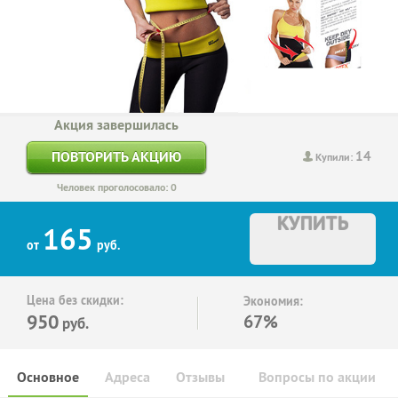
Акция завершилась
14
ПОВТОРИТЬ АКЦИЮ
Купили:
Человек проголосовало: 0
КУПИТЬ
165
от
руб.
Цена без скидки:
Экономия:
950
67%
руб.
Основное
Адреса
Отзывы
Вопросы по акции