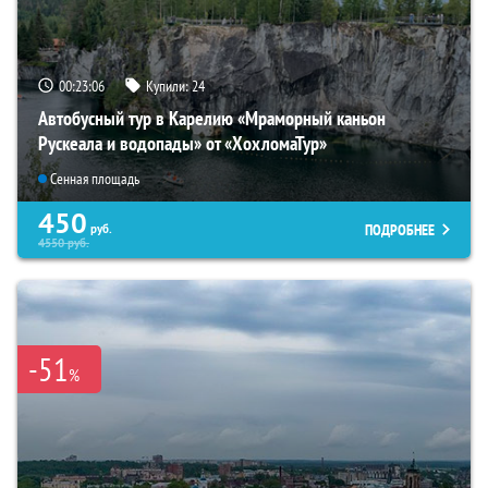
00:23:04
Купили:
24
Автобусный тур в Карелию «Мраморный каньон
Рускеала и водопады» от «ХохломаТур»
Сенная площадь
450
ПОДРОБНЕЕ
руб.
4550
руб.
-51
%