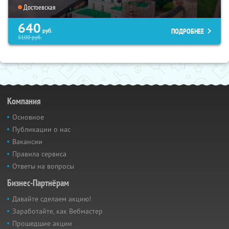
Достоевская
640
ПОДРОБНЕЕ
руб.
5100
руб.
Компания
Основное
Публикации о нас
Вакансии
Правила сервиса
Ответы на вопросы
Бизнес-Партнёрам
Давайте сделаем акцию!
Заработайте, как Вебмастер
Прошедшие акции