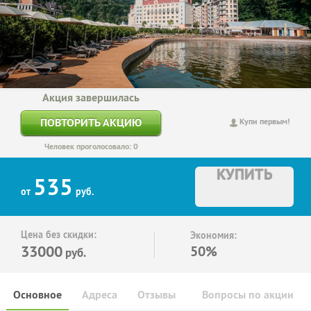
Акция завершилась
ПОВТОРИТЬ АКЦИЮ
Купи первым!
Человек проголосовало: 0
КУПИТЬ
535
от
руб.
Цена без скидки:
Экономия:
33000
50%
руб.
Основное
Адреса
Отзывы
Вопросы по акции