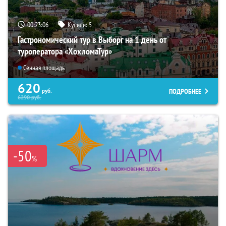
00:23:04
Купили:
5
Гастрономический тур в Выборг на 1 день от
туроператора «ХохломаТур»
Сенная площадь
620
ПОДРОБНЕЕ
руб.
6290
руб.
-50
%