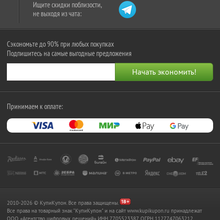
Ищите скидки поблизости,
не выходя из чата:
Сэкономьте до 90% при любых покупках
Подпишитесь на самые выгодные предложения
Принимаем к оплате:
2010-2026 © КупиКупон. Все права защищены.
Все права на товарный знак "КупиКупон" и на сайт www.kupikupon.ru принадлежат
OOO «Агентство цифровых решений» ИНН 7705523387, ОГРН 1127747063212