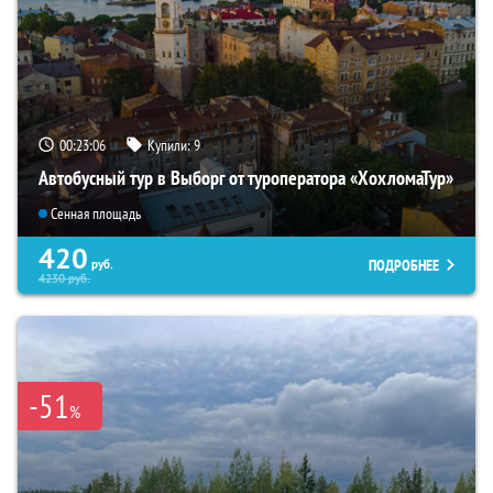
00:23:04
Купили:
9
Автобусный тур в Выборг от туроператора «ХохломаТур»
Сенная площадь
420
ПОДРОБНЕЕ
руб.
4230
руб.
-51
%