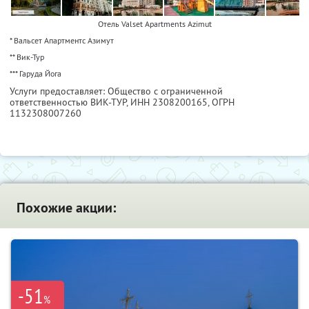
Отель Valset Apartments Azimut
* Вальсет Апартментс Азимут
** Вик-Тур
*** Гаруда Йога
Услуги предоставляет: Общество с ограниченной
ответственностью ВИК-ТУР,
ИНН 2308200165
, ОГРН
1132308007260
Похожие акции:
-51
%