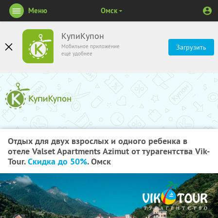
Меню
Омск
КупиКупон
Мобильное приложение
Загрузить
ещё удобнее
Отдых для двух взрослых и одного ребенка в
отеле Valset Apartments Azimut от турагентства Vik-
Tour.
Скидка до 50%
. Омск