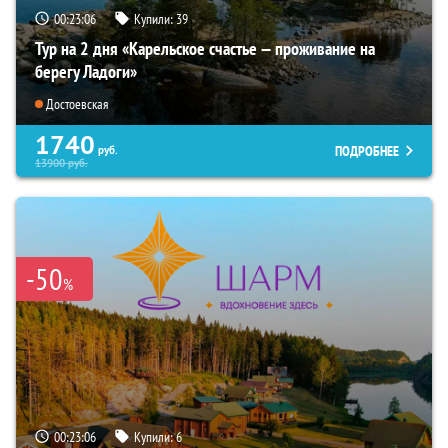
00:23:04
Купили:
39
Тур на 2 дня «Карельское счастье — проживание на
берегу Ладоги»
Достоевская
1740
ПОДРОБНЕЕ
руб.
13900
руб.
-50
%
00:23:04
Купили:
6