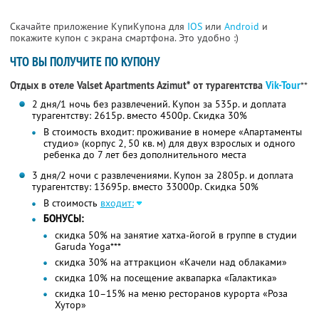
Скачайте приложение КупиКупона для
IOS
или
Android
и
покажите купон с экрана смартфона. Это удобно :)
ЧТО ВЫ ПОЛУЧИТЕ ПО КУПОНУ
Отдых в отеле Valset Apartments Azimut* от турагентства
Vik-Tour
**
2 дня/1 ночь без развлечений. Купон за 535р. и доплата
турагентству: 2615р. вместо 4500р.
Скидка 30%
В стоимость входит: проживание в номере «Апартаменты
студио» (корпус 2, 50 кв. м) для двух взрослых и одного
ребенка до 7 лет без дополнительного места
3 дня/2 ночи с развлечениями. Купон за 2805р. и доплата
турагентству: 13695р. вместо 33000р.
Скидка 50%
В стоимость
входит:
БОНУСЫ:
скидка 50% на занятие хатха-йогой в группе в студии
Garuda Yoga***
скидка 30% на аттракцион «Качели над облаками»
скидка 10% на посещение аквапарка «Галактика»
скидка 10–15% на меню ресторанов курорта «Роза
Хутор»