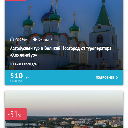
00:23:04
Купили:
2
Автобусный тур в Великий Новгород от туроператора
«ХохломаТур»
Сенная площадь
510
ПОДРОБНЕЕ
руб.
5190
руб.
-51
%