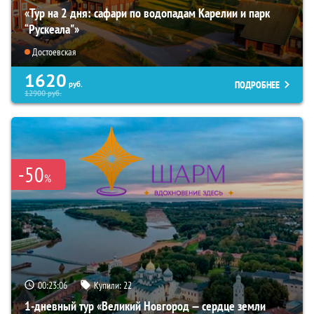
«Тур на 2 дня: сафари по водопадам Карелии и парк
“Рускеала"»
Достоевская
1620
ПОДРОБНЕЕ
руб.
12900
руб.
-50
%
00:23:04
Купили:
22
1-дневный тур «Великий Новгород — сердце земли