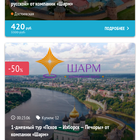
русской» от компании «Шарм»
Достоевская
420
ПОДРОБНЕЕ
руб.
3300
руб.
-50
%
00:23:04
Купили:
12
1-дневный тур «Псков — Изборск — Печоры» от
компании «Шарм»