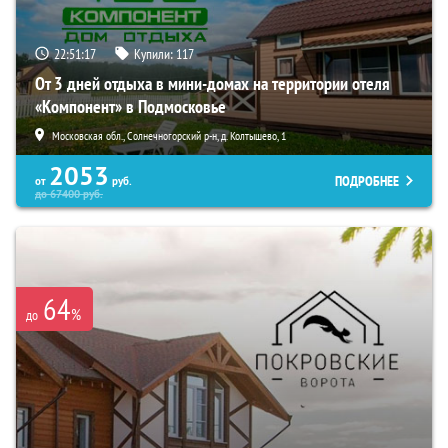
22:51:16
Купили:
117
От 3 дней отдыха в мини-домах на территории отеля
«Компонент» в Подмосковье
Московская обл., Солнечногорский р-н, д. Колтышево, 1
2053
ПОДРОБНЕЕ
от
руб.
до
67400
руб.
64
%
до