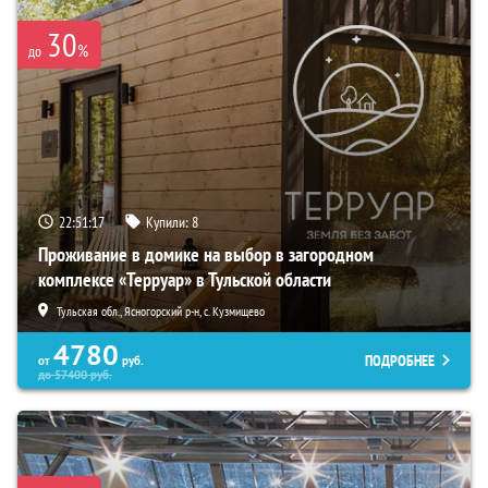
30
%
до
22:51:16
Купили:
8
Проживание в домике на выбор в загородном
комплексе «Терруар» в Тульской области
Тульская обл., Ясногорский р-н, с. Кузмищево
4780
ПОДРОБНЕЕ
от
руб.
до
57400
руб.