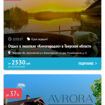
22:51:16
Купи первым!
Отдых в экоотеле «Киногородок» в Тверской области
Тверская обл., Бологовский р-н, Выползовское с/п, дер. Михайловское, д. 15
2530
ПОДРОБНЕЕ
от
руб.
до
173110
руб.
37
%
до