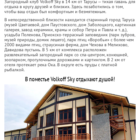
Загородный клуб Volkoff Sky в 14 км от Тарусы — тихая гавань для
отдыха в кругу друзей и близких. Здесь позаботились о том,
чтобы ваш отдых был комфортным и безмятежным.
В непосредственной близости находится старинный город Таруса
(музей Цветаевой, дом Паустовского, дом Заболоцкого, картинная
галерея, завод керамики, храмы и собор Петра и Павла и т. д.),
усадьба Поленова, Приокско-террасный заповедник (парк зубров,
музей природы, домик лешего), парк птиц «Воробьи» с более чем
2000 видами птиц, страусиная ферма, дом Чехова в Мелихово,
Давидова пустынь. В 5 км от комплекса расположен
развлекательный загородный парк со спа-центром, конюшней,
зоопарком, прогулочными дорожками и картингом. В 2 км от
отеля протекает река Ока. В округе есть пруды с платной
рыбалкой.
В поместье Volkoff Sky отдыхают душой!