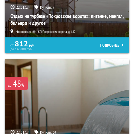
22:51:16
Купили:
7
Отдых на турбазе «Покровские ворота»: питание, мангал,
бильярд и другое
Московская обл., КП Покровские ворота, д. 182
812
ПОДРОБНЕЕ
от
руб.
до
140800
руб.
48
%
до
22:51:16
Купили:
34