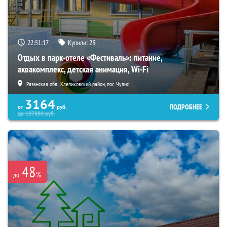
22:51:16
Купили:
23
Отдых в парк-отеле «Фестиваль»: питание,
аквакомплекс, детская анимация, Wi-Fi
Рязанская обл., Клепиковский район, пос. Чулис
3164
ПОДРОБНЕЕ
от
руб.
до
107880
руб.
48
%
до