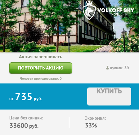
Акция завершилась
35
ПОВТОРИТЬ АКЦИЮ
Купили:
Человек проголосовало: 0
КУПИТЬ
735
от
руб.
Цена без скидки:
Экономия:
33600
33%
руб.