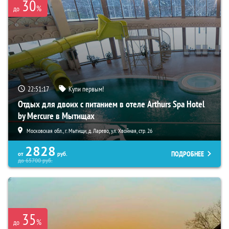
30
%
до
22:51:16
Купи первым!
Отдых для двоих с питанием в отеле Arthurs Spa Hotel
by Mercure в Мытищах
Московская обл., г. Мытищи, д. Ларево, ул. Хвойная, стр. 26
2828
ПОДРОБНЕЕ
от
руб.
до
65700
руб.
35
%
до