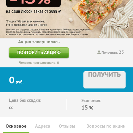
Акция завершилась
25
ПОВТОРИТЬ АКЦИЮ
Получили:
Человек проголосовало: 0
ПОЛУЧИТЬ
0
руб.
Цена без скидки:
Экономия:
∞
15
%
Основное
Адреса
Отзывы
Вопросы по акции