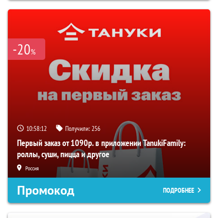
-20
%
10:58:11
Получили:
256
Первый заказ от 1090р. в приложении TanukiFamily:
роллы, суши, пицца и другое
Россия
Промокод
ПОДРОБНЕЕ