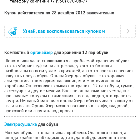
телефону компании
+7 (950) 670-08-77
Купон действителен по 28 декабря 2012 включительно
Узнай, как воспользоваться купоном
Компактный
органайзер
для хранения 12 пар обуви
Шопоголики часто сталкиваются с проблемой хранения обуви:
кто-то убирает туфли на антресоль, у кого-то ботинки
разбросаны по всем углам в прихожей, а кто-то просто перестает
покупать новую обувь. Органайзер для обуви – это хорошая
альтернатива громоздким калошницам и многочисленным
коробкам. Он позволяет компактно хранить 12 пар обуви, сумки,
аксессуары и другие мелочи. Внешне он напоминает чемодан с
прозрачным кожухом на «молнии» – всегда видно, что хранится
внутри. Нетканый материал органайзера обеспечивает защиту от
пыли и влаги. Органайзер можно поставить в шкафу, кладовой,
прихожей или спрятать под кровать.
Электросушилка
для обуви
Мокрая обувь – это настоящая проблема. Она долго сохнет, а
иногда крайне необходимо идти куда-нибудь именно в этих