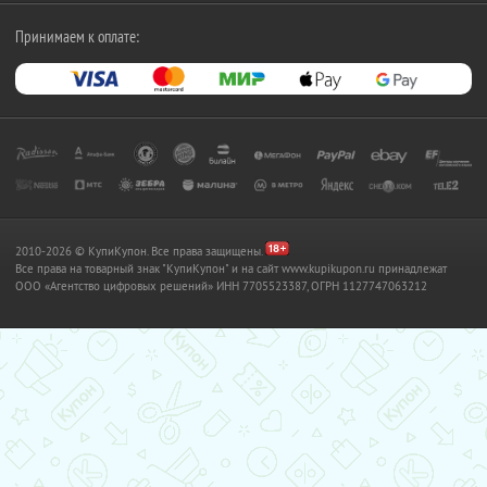
Принимаем к оплате:
2010-2026 © КупиКупон. Все права защищены.
Все права на товарный знак "КупиКупон" и на сайт www.kupikupon.ru принадлежат
OOO «Агентство цифровых решений» ИНН 7705523387, ОГРН 1127747063212