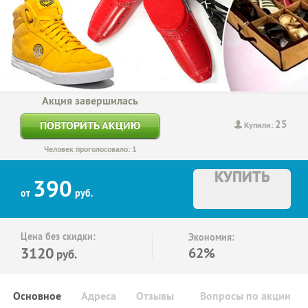
Акция завершилась
25
ПОВТОРИТЬ АКЦИЮ
Купили:
Человек проголосовало: 1
КУПИТЬ
390
от
руб.
Цена без скидки:
Экономия:
3120
62%
руб.
Основное
Адреса
Отзывы
Вопросы по акции