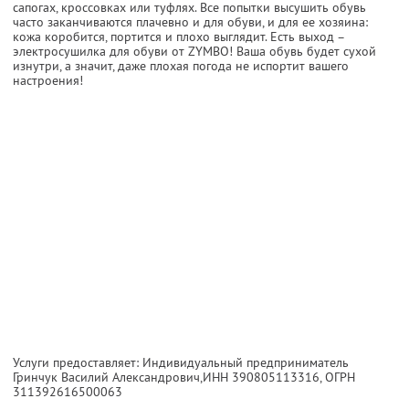
сапогах, кроссовках или туфлях. Все попытки высушить обувь
часто заканчиваются плачевно и для обуви, и для ее хозяина:
кожа коробится, портится и плохо выглядит. Есть выход –
электросушилка для обуви от ZYMBO! Ваша обувь будет сухой
изнутри, а значит, даже плохая погода не испортит вашего
настроения!
Услуги предоставляет: Индивидуальный предприниматель
Гринчук Василий Александрович,
ИНН 390805113316
, ОГРН
311392616500063