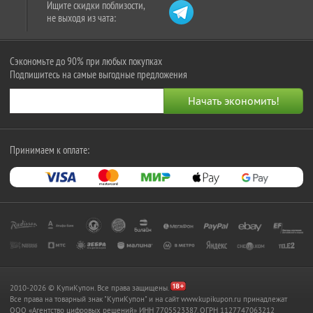
Ищите скидки поблизости,
не выходя из чата:
Сэкономьте до 90% при любых покупках
Подпишитесь на самые выгодные предложения
Принимаем к оплате:
2010-2026 © КупиКупон. Все права защищены.
Все права на товарный знак "КупиКупон" и на сайт www.kupikupon.ru принадлежат
OOO «Агентство цифровых решений» ИНН 7705523387, ОГРН 1127747063212