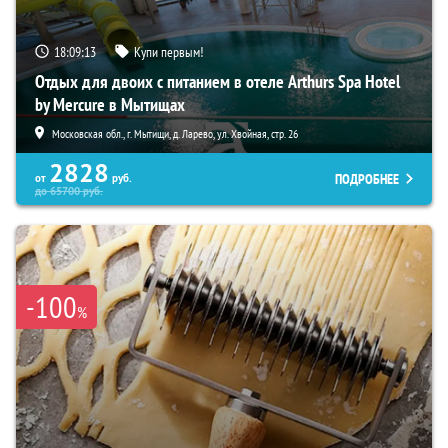
18:09:12
Купи первым!
Отдых для двоих с питанием в отеле Arthurs Spa Hotel
by Mercure в Мытищах
Московская обл., г. Мытищи, д. Ларево, ул. Хвойная, стр. 26
2828
ПОДРОБНЕЕ
от
руб.
до
65700
руб.
-100
%