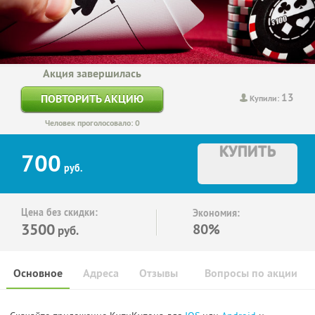
Акция завершилась
13
ПОВТОРИТЬ АКЦИЮ
Купили:
Человек проголосовало: 0
КУПИТЬ
700
руб.
Цена без скидки:
Экономия:
3500
80%
руб.
Основное
Адреса
Отзывы
Вопросы по акции