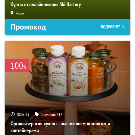
Курсы от онлайн-школы Skillfactory
Россия
Промокод
ПОДРОБНЕЕ
-100
%
18:09:12
Получили:
312
Органайзер для кухни с пластиковым подносом и
контейнерами