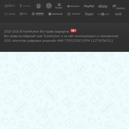
2010-2026 © КупиКупон. Все права защищены.
Все права на товарный знак "КупиКупон" и на сайт www.kupikupon.ru принадлежат
OOO «Агентство цифровых решений» ИНН 7705523387, ОГРН 1127747063212