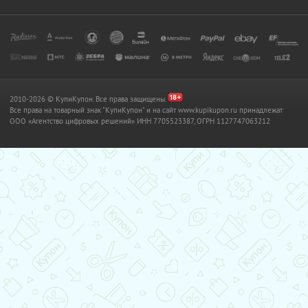
2010-2026 © КупиКупон. Все права защищены.
Все права на товарный знак "КупиКупон" и на сайт www.kupikupon.ru принадлежат
OOO «Агентство цифровых решений» ИНН 7705523387, ОГРН 1127747063212