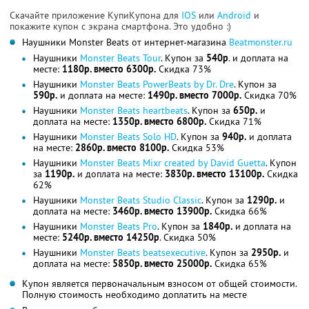
Скачайте приложение КупиКупона для
IOS
или
Android
и
покажите купон с экрана смартфона. Это удобно :)
Наушники Monster Beats от интернет-магазина
Beatmonster.ru
Наушники
Monster Beats Tour
. Купон за
540р
. и доплата на
месте:
1180р. вместо 6300р.
Скидка 73%
Наушники
Monster Beats PowerBeats by Dr. Dre
. Купон за
590р.
и доплата на месте:
1490р. вместо 7000р.
Скидка 70%
Наушники
Monster Beats heartbeats
. Купон за
650р.
и
доплата на месте:
1350р. вместо 6800р.
Скидка 71%
Наушники
Monster Beats Solo HD
. Купон за
940р.
и доплата
на месте:
2860р. вместо 8100р.
Скидка 53%
Наушники
Monster Beats Mixr created by David Guetta
. Купон
за
1190р.
и доплата на месте:
3830р. вместо 13100р.
Скидка
62%
Наушники
Monster Beats Studio Classic
. Купон за
1290р.
и
доплата на месте:
3460р. вместо 13900р.
Скидка 66%
Наушники
Monster Beats Pro
. Купон за
1840р.
и доплата на
месте:
5240р. вместо 14250р
. Скидка 50%
Наушники
Monster Beats beatsexecutive
. Купон за
2950р.
и
доплата на месте:
5850р. вместо 25000р.
Скидка 65%
Купон является первоначальным взносом от общей стоимости.
Полную стоимость необходимо доплатить на месте