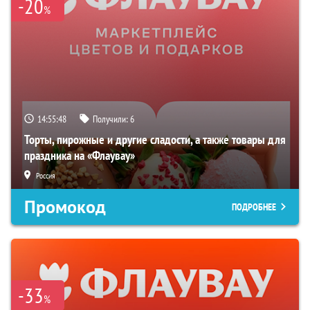
-20
%
14:55:47
Получили:
6
Торты, пирожные и другие сладости, а также товары для
праздника на «Флаувау»
Россия
Промокод
ПОДРОБНЕЕ
-33
%