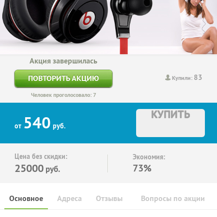
Акция завершилась
83
ПОВТОРИТЬ АКЦИЮ
Купили:
Человек проголосовало: 7
КУПИТЬ
540
от
руб.
Цена без скидки:
Экономия:
25000
73%
руб.
Основное
Адреса
Отзывы
Вопросы по акции