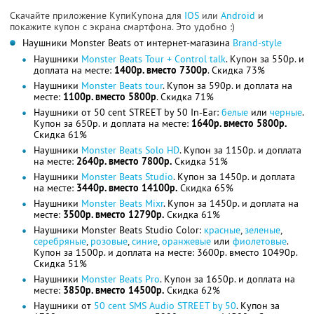
Скачайте приложение КупиКупона для
IOS
или
Android
и
покажите купон с экрана смартфона. Это удобно :)
Наушники Monster Beats от интернет-магазина
Brand-style
Наушники
Monster Beats Tour + Control talk
. Купон за 550р. и
доплата на месте:
1400р. вместо 7300р
. Скидка 73%
Наушники
Monster Beats tour
. Купон за 590р. и доплата на
месте:
1100р. вместо 5800р
. Скидка 71%
Наушники от 50 cent STREET by 50 In-Ear:
белые
или
черные
.
Купон за 650р. и доплата на месте:
1640р. вместо 5800р.
Скидка 61%
Наушники
Monster Beats Solo HD
. Купон за 1150р. и доплата
на месте:
2640р. вместо 7800р.
Скидка 51%
Наушники
Monster Beats Studio
. Купон за 1450р. и доплата
на месте:
3440р. вместо 14100р.
Скидка 65%
Наушники
Monster Beats Mixr
. Купон за 1450р. и доплата на
месте:
3500р. вместо 12790р.
Скидка 61%
Наушники Monster Beats Studio Color:
красные
,
зеленые
,
серебряные
,
розовые
,
синие
,
оранжевые
или
фиолетовые
.
Купон за 1500р. и доплата на месте: 3600р. вместо 10490р.
Скидка 51%
Наушники
Monster Beats Pro
. Купон за 1650р. и доплата на
месте:
3850р. вместо 14500р.
Скидка 62%
Наушники от
50 cent SMS Audio STREET by 50
. Купон за