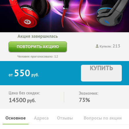
Акция завершилась
213
ПОВТОРИТЬ АКЦИЮ
Купили:
Человек проголосовало: 12
КУПИТЬ
550
от
руб.
Цена без скидки:
Экономия:
14500
73%
руб.
Основное
Адреса
Отзывы
Вопросы по акции