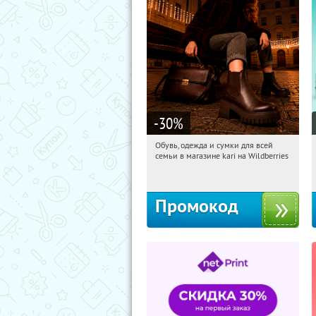
-30
%
Обувь, одежда и сумки для всей
12:55:04
Получили:
32
семьи в магазине kari на Wildberries
Россия
Промокод