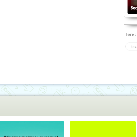
Бе
Теги:
Тов