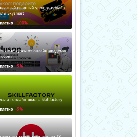
сплатный вводный урок от онлайн-
олы Skysmart
сплатно
-100%
зличные курсы от онлайн-академии
дюсон»
сплатно
-5%
сы от онлайн-школы Skillfactory
сплатно
-5%