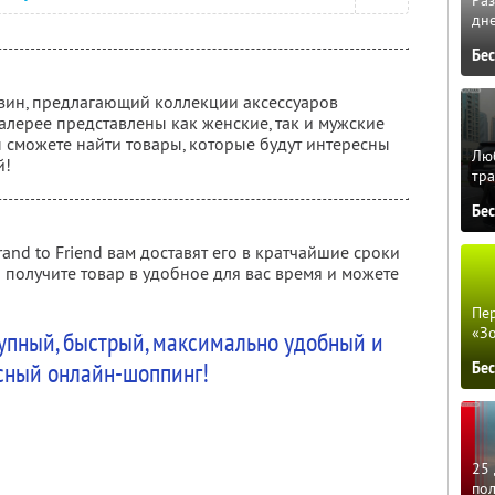
Ра
дне
Бе
агазин, предлагающий коллекции аксессуаров
алерее представлены как женские, так и мужские
 сможете найти товары, которые будут интересны
Люб
й!
тра
Бе
and to Friend вам доставят его в кратчайшие сроки
 получите товар в удобное для вас время и можете
Пер
«З
ступный, быстрый, максимально удобный и
сный онлайн-шоппинг!
Бе
25 
по