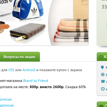
3
Вопросы по акции
К
а для
IOS
или
Android
и покажите купон с экрана
рнет-магазина
Brand to Friend
доплата на месте:
800р. вместо 2600р.
Скидка 60%
адписью
надписью
О