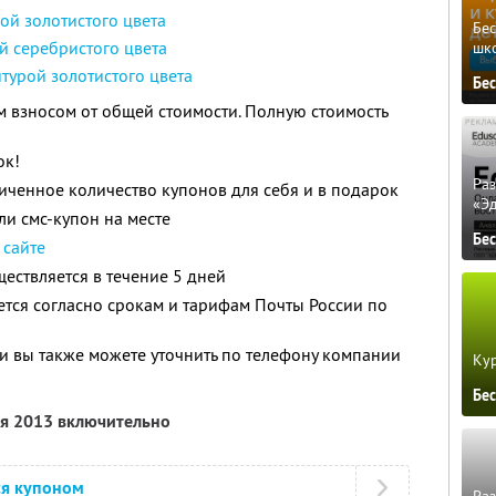
ой золотистого цвета
Бе
й серебристого цвета
шк
турой золотистого цвета
Бе
 взносом от общей стоимости. Полную стоимость
ок!
Ра
ченное количество купонов для себя и в подарок
«Э
и смс-купон на месте
Бе
 сайте
ществляется в течение 5 дней
ется согласно срокам и тарифам Почты России по
 вы также можете уточнить по телефону компании
Кур
Бе
ля 2013 включительно
ся купоном