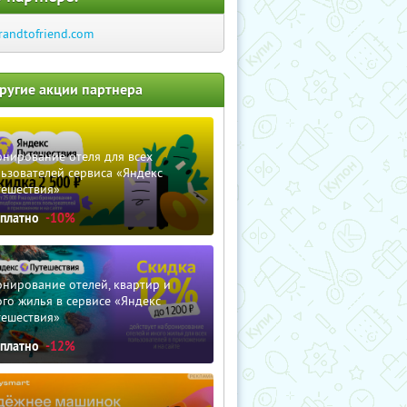
randtofriend.com
ругие акции партнера
нирование отеля для всех
ьзователей сервиса «Яндекс
тешествия»
сплатно
-10%
нирование отелей, квартир и
го жилья в сервисе «Яндекс
тешествия»
сплатно
-12%