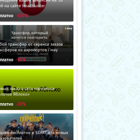
змещение вашей вакансии на 30
й на сайте HeadHunter
сплатно
-100%
ой трансфер от сервиса заказа
нсферов из аэропортов i'way
сплатно
-10%
вый заказ в сети магазинов
олотое Яблоко»
сплатно
-20%
дней бесплатно в START для новых
льзователей