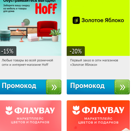
-15
%
-20
%
Любые товары во всей розничной
Первый заказ в сети магазинов
12:55:04
Получили:
83
12:55:04
Получи первым!
сети и интернет-магазине Hoff
«Золотое Яблоко»
Москва, 1-й Волоколамский проезд,
Россия
10с1
Промокод
Промокод