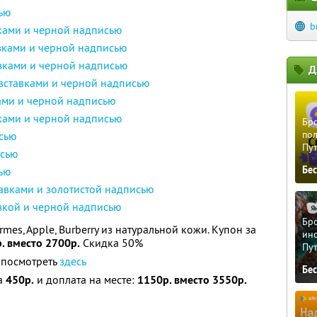
сью
b
вками и черной надписью
вками и черной надписью
авками и черной надписью
Д
вставками и черной надписью
ами и черной надписью
вками и черной надписью
Бро
пол
исью
Пу
исью
Бе
сью
авками и золотистой надписью
вкой и черной надписью
Бро
rmes, Apple, Burberry из натуральной кожи. Купон за
ино
. вместо 2700р.
Скидка 50%
Пу
 посмотреть
здесь
Бе
за
450р.
и доплата на месте:
1150р. вместо 3550р.