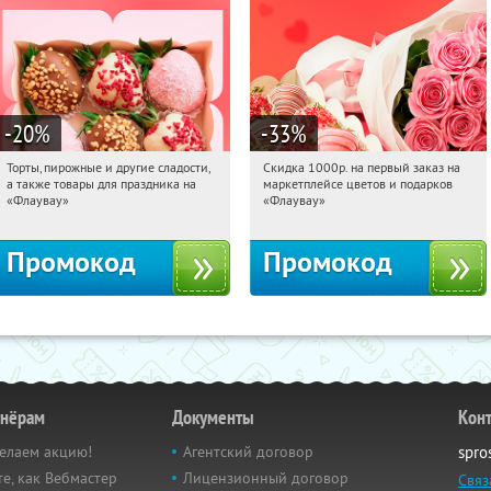
-20
%
-33
%
Торты, пирожные и другие сладости,
Скидка 1000р. на первый заказ на
12:55:04
Получили:
6
12:55:04
Получили:
18
а также товары для праздника на
маркетплейсе цветов и подарков
Россия
Россия
«Флаувау»
«Флаувау»
Промокод
Промокод
тнёрам
Документы
Кон
елаем акцию!
Агентский договор
spro
е, как Вебмастер
Лицензионный договор
Связ