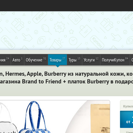
24
1
31
27
13
12
84
ния
Авто
Обучение
Товары
Туры
Услуги
ПолучиКупон
n, Hermes, Apple, Burberry из натуральной кожи, ко
агазина Brand to Friend + платок Burberry в подар
Купил
от
Цена