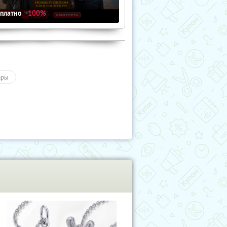
сплатно
-100%
ары