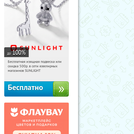
100
%
до
Бесплатная изящная подвеска или
12:55:04
Получили:
74
скидка 500р. в сети ювелирных
Россия
магазинов SUNLIGHT
Бесплатно