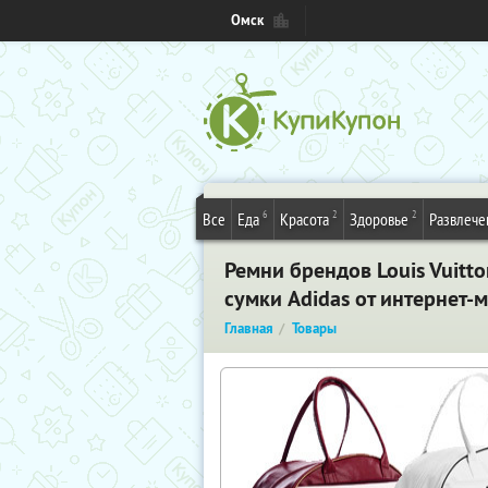
Омск
6
2
2
Все
Еда
Красота
Здоровье
Развлече
Ремни брендов Louis Vuitto
сумки Adidas от интернет-м
Главная
Товары