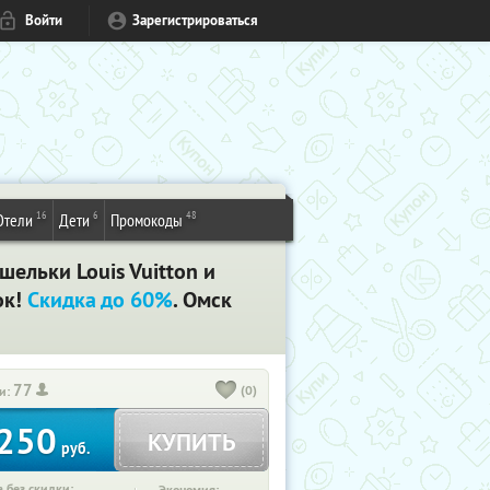
Войти
Зарегистрироваться
16
6
48
Отели
Дети
Промокоды
шельки Louis Vuitton и
ок!
Скидка до 60%
. Омск
77
(0)
и:
250
КУПИТЬ
руб.
 без скидки: