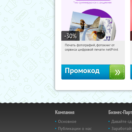
-30
%
Печать фотографий, фотокниг от
12:55:04
Получили:
4
сервиса цифровой печати netPrint
Россия
Промокод
Компания
Бизнес-Пар
Основное
Давайте сд
Публикации о нас
Заработайт