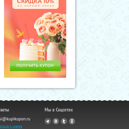
такты
Мы в Соцсетях
si@kupikupon.ru
аться с нами