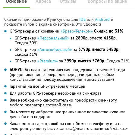
Основное
Адреса
Отзывы
Вопросы по акции
Скачайте приложение КупиКупона для
IOS
или
Android
и
покажите купон с экрана смартфона. Это удобно :)
GPS-трекеры от компании
«Браво-Телеком»
Скидка до 31%
GPS-трекер
«Персональный»
за
2890р. вместо 4150р.
Скидка 30%
GPS-трекер
«Автомобильный»
за
3790р. вместо 5480р.
Скидка 31%
GPS-трекер
«Premium»
за
3990р. вместо 5760р.
Скидка 31%
БОНУС:
Бесплатная техническая поддержка в течение 1 года
(предоставление сервера для передачи данных, любые
консультации по поводу подключения и эксплуатации)
Гарантия на все GPS-трекеры 6 месяцев
Для работы GPS-трекера необходима сим-карта
Вам необходимо самостоятельно приобрести сим-карту
любого оператора сотовой связи
Вы можете приобрести неограниченное количество купонов
для себя и в подарок
Заказ можно сделать любым способом: по телефону или на
электронную почту bravo-samara@mail.ru с пометкой «Заказ»