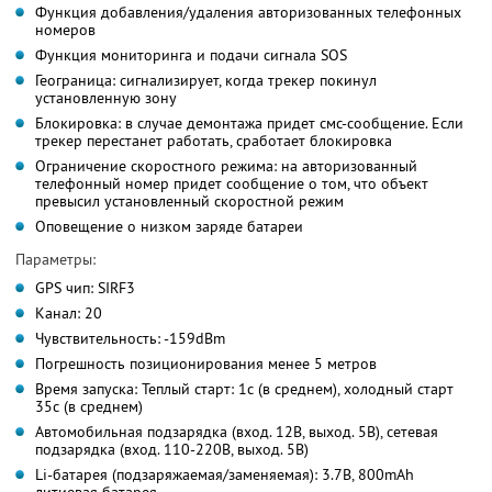
Функция добавления/удаления авторизованных телефонных
номеров
Функция мониторинга и подачи сигнала SOS
Геограница: сигнализирует, когда трекер покинул
установленную зону
Блокировка: в случае демонтажа придет смс-сообщение. Если
трекер перестанет работать, сработает блокировка
Ограничение скоростного режима: на авторизованный
телефонный номер придет сообщение о том, что объект
превысил установленный скоростной режим
Оповещение о низком заряде батареи
Параметры:
GPS чип: SIRF3
Канал: 20
Чувствительность: -159dBm
Погрешность позиционирования менее 5 метров
Время запуска: Теплый старт: 1с (в среднем), холодный старт
35с (в среднем)
Автомобильная подзарядка (вход. 12В, выход. 5В), сетевая
подзарядка (вход. 110-220В, выход. 5В)
Li-батарея (подзаряжаемая/заменяемая): 3.7В, 800mAh
литиевая батарея