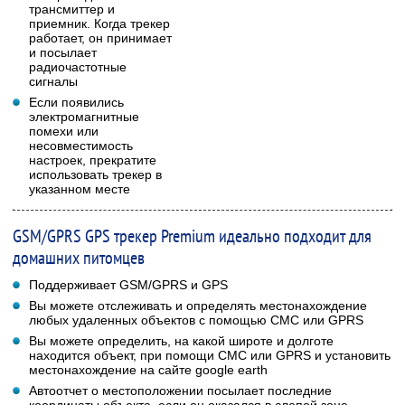
трансмиттер и
приемник. Когда трекер
работает, он принимает
и посылает
радиочастотные
сигналы
Если появились
электромагнитные
помехи или
несовместимость
настроек, прекратите
использовать трекер в
указанном месте
GSM/GPRS GPS трекер Premium идеально подходит для
домашних питомцев
Поддерживает GSM/GPRS и GPS
Вы можете отслеживать и определять местонахождение
любых удаленных объектов с помощью СМС или GPRS
Вы можете определить, на какой широте и долготе
находится объект, при помощи СМС или GPRS и установить
местонахождение на сайте google earth
Автоотчет о местоположении посылает последние
координаты объекта, если он оказался в слепой зоне