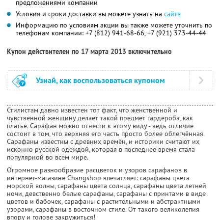
предложениями компании
Условия и сроки доставки вы можете узнать на
сайте
Информацию по условиям акции вы также можете уточнить по
телефонам компании:
+7 (812) 941-68-66,
+7 (921) 373-44-44
Купон действителен по 17 марта 2013 включительно
Узнай, как воспользоваться купоном
Стилистам давно известен тот факт, что женственной и
чувственной женщину делает такой предмет гардероба, как
платье. Сарафан можно отнести к этому виду - ведь отличие
состоит в том, что верхняя его часть просто более облегчённая.
Сарафаны известны с древних времён, и историки считают их
исконно русской одеждой, которая в последнее время стала
популярной во всём мире.
Огромное разнообразие расцветок и узоров сарафанов в
интернет-магазине Changshop впечатляет: сарафаны цвета
морской волны, сарафаны цвета солнца, сарафаны цвета летней
ночи, девственно белые сарафаны, сарафаны с принтами в виде
цветов и бабочек, сарафаны с растительными и абстрактными
узорами, сарафаны в восточном стиле. От такого великолепия
впору и голове закружиться!