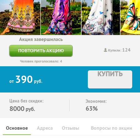
Акция завершилась
124
ПОВТОРИТЬ АКЦИЮ
Купили:
Человек проголосовало: 4
КУПИТЬ
390
от
руб.
Цена без скидки:
Экономия:
8000
63%
руб.
Основное
Адреса
Отзывы
Вопросы по акции